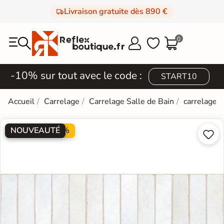
Livraison gratuite dès 890 €
0



-10% sur tout avec le code :
START10
Accueil
Carrelage
Carrelage Salle de Bain
carrelage e
NOUVEAUTÉ
PROMO -20%

