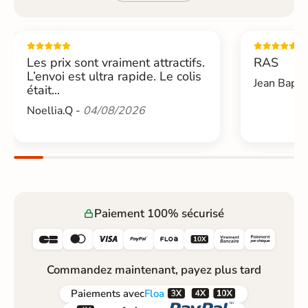
Les prix sont vraiment attractifs.
RAS
L’envoi est ultra rapide. Le colis
Jean Bapti
était...
Noellia.Q -
04/08/2026
Paiement 100% sécurisé






Commandez maintenant, payez plus tard



Paiements
avec
Floa