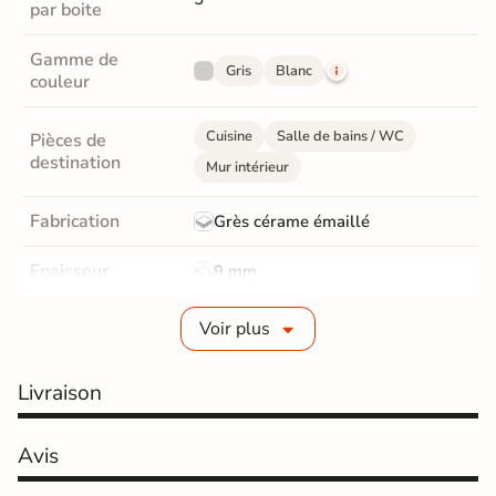
par boite
Gamme de
Gris
Blanc
couleur
Cuisine
Salle de bains / WC
Pièces de
destination
Mur intérieur
Fabrication
Grès cérame émaillé
Epaisseur
9 mm
Bords
Non-rectifié
Voir plus
Finition
Satinée
Livraison
Surface
Structurée
Avis
Résistant au Gel
Oui