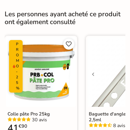
Pièce humides
Oui
Les personnes ayant acheté ce produit
Conditionnement
Boite
ont également consulté
Choix
1er Choix


P
Pose
Coller
R
O
Support
Placo, tout type de support mural
M
O
Normes
Certification CE
-
2
5
Origine
Espagne
%
Zellige
|
Carrelage Gris
|
Carrelage Blanc
|
Catégories
Carrelage 30x60 cm
|
Colle pâte Pro 25kg
Baguette d'angle 
Carrelage sol cuisine
|
30 avis
2,5ml
Carrelage WC
41
8 avis
€90