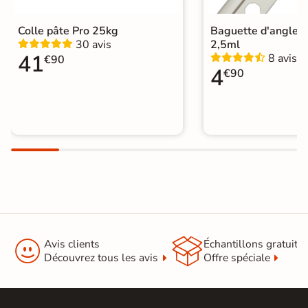
Carrelage 30x60 cm
|
Catégories
Carrelage sol cuisine
|
Colle pâte Pro 25kg
Baguette d'angle 
Carrelage WC
30 avis
2,5ml
41
8 avis
€90
4
€90


Avis clients
Échantillons gratuit
Découvrez tous les avis
Offre spéciale