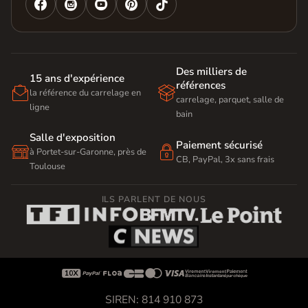




Des milliers de
15 ans d'expérience
références


la référence du carrelage en
carrelage, parquet, salle de
ligne
bain
Salle d'exposition
Paiement sécurisé


à Portet-sur-Garonne, près de
CB, PayPal, 3x sans frais
Toulouse
ILS PARLENT DE NOUS









SIREN: 814 910 873