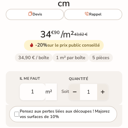
cm


Devis
Rappel
34
/m²
€90
43,62 €
-20%
sur le prix public conseillé
34,90 € / boîte
1 m² par boîte
5 pièces
IL ME FAUT
QUANTITÉ
m²
Soit
Pensez aux pertes liées aux découpes ! Majorez
vos surfaces de 10%