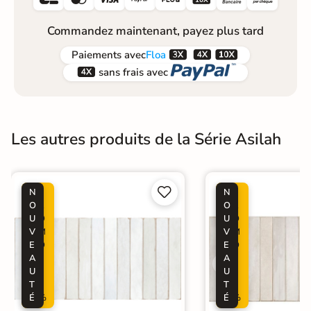
Commandez maintenant, payez plus tard



Paiements
avec
Floa


sans frais avec
Les autres produits de la Série Asilah


N
P
N
P
O
R
O
R
U
O
U
O
V
M
V
M
E
O
E
O
A
-
A
-
U
2
U
2
T
0
T
0
É
%
É
%