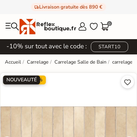
Livraison gratuite dès 890 €
0



-10% sur tout avec le code :
START10
Accueil
Carrelage
Carrelage Salle de Bain
carrelage e
NOUVEAUTÉ
PROMO -20%

