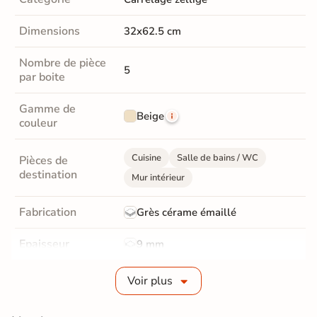
Dimensions
32x62.5 cm
Nombre de pièce
5
par boite
Gamme de
Beige
couleur
Cuisine
Salle de bains / WC
Pièces de
destination
Mur intérieur
Fabrication
Grès cérame émaillé
Epaisseur
9 mm
Bords
Non-rectifié
Voir plus
Finition
Satinée