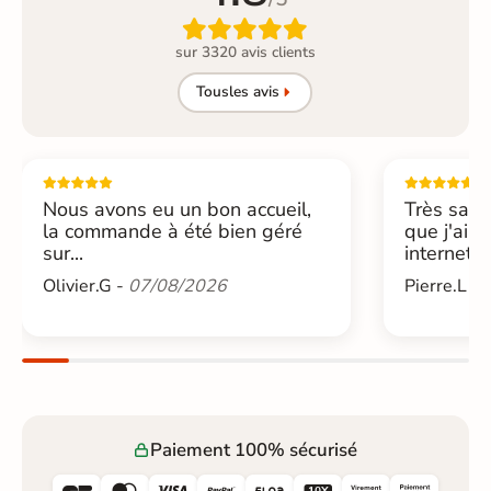

sur 3320 avis clients
Tous
les avis
Nous avons eu un bon accueil,
Très sati
la commande à été bien géré
que j'ai 
sur...
internet....
Olivier.G -
07/08/2026
Pierre.L -
Paiement 100% sécurisé





