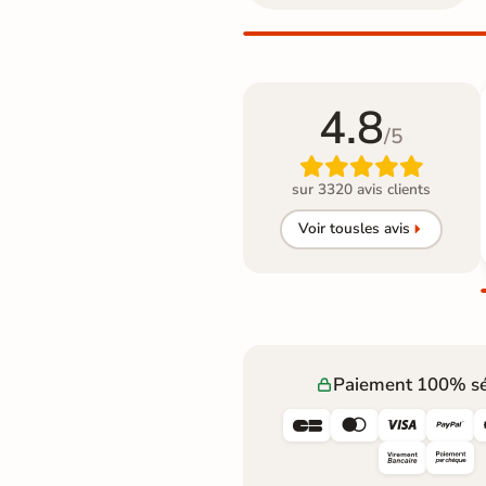
4.8
/5

sur 3320 avis clients
Voir tous
les avis
Paiement 100% sé



