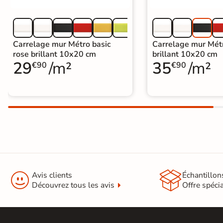
Carrelage mur Métro basic
Carrelage mur Métr
rose brillant 10x20 cm
brillant 10x20 cm
29
/m²
35
/m²
€90
€90


Avis clients
Échantillon
Découvrez tous les avis
Offre spéci