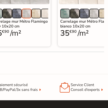
relage mur Métro Flamingo
Carrelage mur Métro Flam
y 10x20 cm
bianco 10x20 cm
5
/m²
35
/m²
€90
€90

aiement sécurisé
Service Client
B/PayPal/3x sans frais
Conseil d'experts