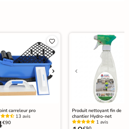
e
er
ification CE


nce design
|
Carrelage salle de bain blanc
|
elage et faïence métro
|
Carrelage Blanc
|
elage sol cuisine
|
Carrelage WC
joint carreleur pro
Produit nettoyant fin de
13 avis
chantier Hydro-net
4
1 avis
€90
€90