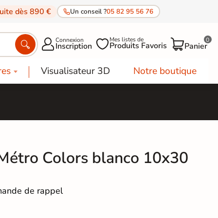
tuite dès 890 €
Un conseil ?
05 82 95 56 76
Mes listes de
Connexion
0




Produits Favoris
Inscription
Panier
res
Visualisateur 3D
Notre boutique
Métro Colors blanco 10x30
ande de rappel