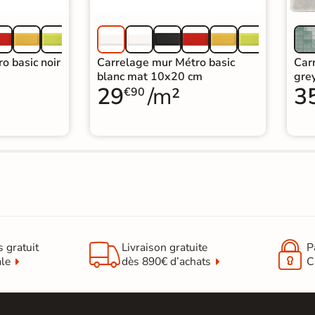
o basic noir
Carrelage mur Métro basic
Car
blanc mat 10x20 cm
gre
29
/m²
3
€90


s gratuit
Livraison gratuite
P
ale
dès 890€ d’achats
C