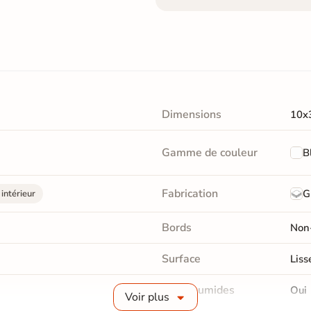
Dimensions
10x
Gamme de couleur
B
Fabrication
G
intérieur
Bords
Non-
Surface
Liss
Pièce humides
Oui
Voir plus