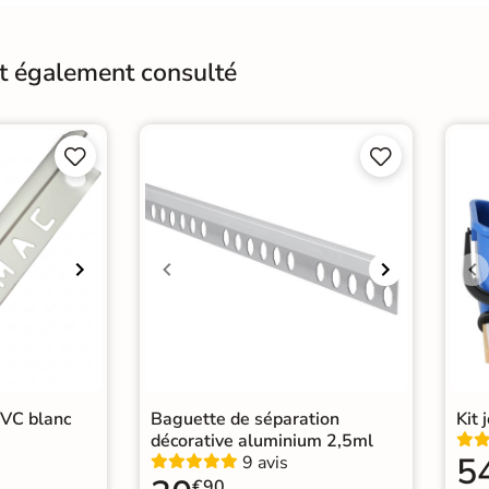
Conditionnement
Boit
Pose
Coll
nt également consulté
Normes
Cert
de support mural




Faïe
Catégories
Carr
Carr
PVC blanc
Baguette de séparation
Kit 
décorative aluminium 2,5ml
5
9 avis
€90