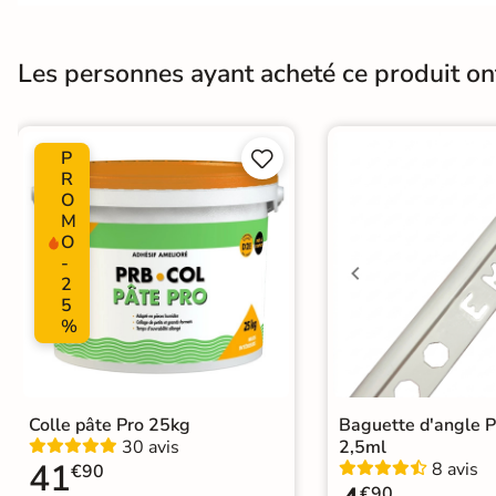
Carrelage extra fin
Plancher Chauffant
Non
Voir tous les
Choix
1er Choix
Les personnes ayant acheté ce produit o
formats
Support
Ancien carrelage
Placo, tout type 
PAR FINITION
P


R
Carrelage poli /
Origine
Espagne
O
M
semi-poli
O
-
Carrelage brillant
2
5
%
Échantillons gratuits
Colle pâte Pro 25kg
Baguette d'angle 
30 avis
2,5ml
41
8 avis
€90
5j
€90
LIVRAISON