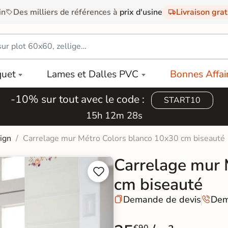
in
Des milliers de références à
prix d'usine
Livraison gra
quet
Lames et Dalles PVC
Bonnes Affai
-10% sur tout avec le code :
START10
15h 12m 27s
sign
Carrelage mur Métro Colors blanco 10x30 cm biseauté
Carrelage mur 


cm biseauté
Demande de devis
Dem

