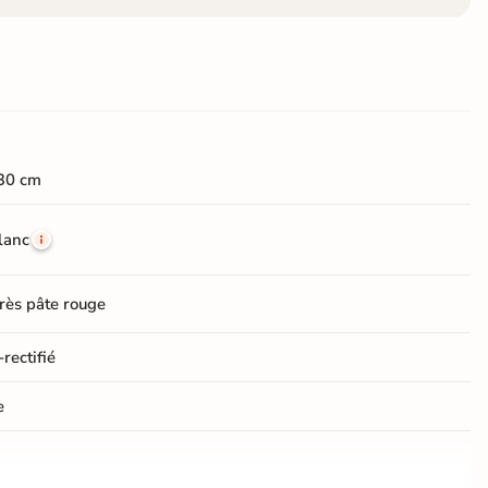
30 cm
lanc
rès pâte rouge
rectifié
e