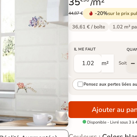
35
/m²
€90
-20%
sur le prix pu
44,87 €
36,61 € / boîte
1.02 m² pa
IL ME FAUT
QUA
m²
Soit
Pensez aux pertes liées a
Ajouter au pan
Disponible - Livré sous 3 à 

Couleurs :
Colors bla