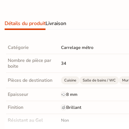
Terre
cuite &
Détails du produit
Livraison
tomette
Parement
Catégorie
Carrelage métro
mural
intérieur
Nombre de pièce par
34
boite
PAR FORME &
DIMENSION
Pièces de destination
Cuisine
Salle de bains / WC
Mur 
Carrelage
Epaisseur
8 mm
hexagonal
Finition
Brillant
Carrelage très
Résistant au Gel
Non
grand format