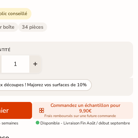
blic conseillé
r boîte
34 pièces
NTITÉ
ux découpes ! Majorez vos surfaces de 10%
Commandez un échantillon pour
ier
9,90€
Frais remboursés sur une future commande
4 semaines
Disponible - Livraison Fin Août / début septembre

nco