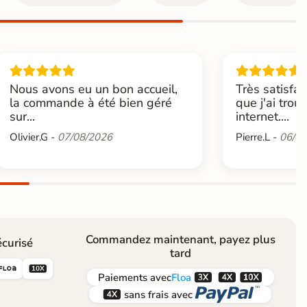
Nous avons eu un bon accueil,
Très satisfai
la commande à été bien géré
que j'ai trou
sur...
internet....
Olivier.G -
07/08/2026
Pierre.L -
06/08
Commandez maintenant, payez plus
curisé
tard





Paiements
avec
Floa


sans frais avec