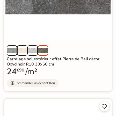
Carrelage sol extérieur effet Pierre de Bali décor
Oxyd noir R10 30x60 cm
24
/m²
€90
Commander un échantillon

