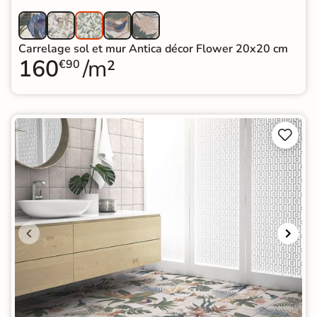
Carrelage sol et mur Antica décor Flower 20x20 cm
160
/m²
€90

