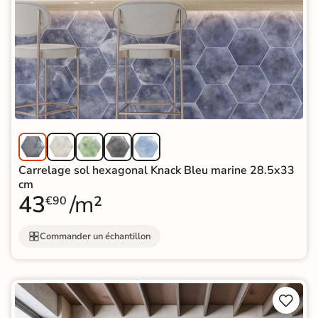
Carrelage sol hexagonal Knack Bleu marine 28.5x33
cm
43
/m²
€90
Commander un échantillon

