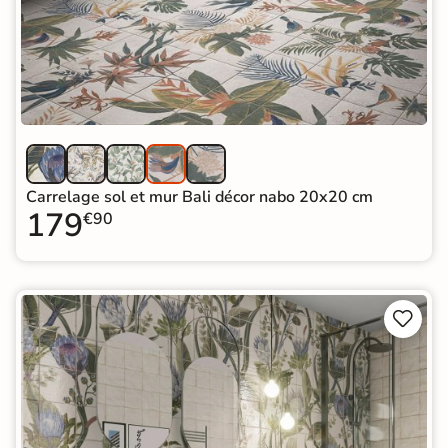
Carrelage sol et mur Bali décor nabo 20x20 cm
179
€90

