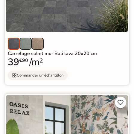
Carrelage sol et mur Bali lava 20x20 cm
39
/m²
€90
Commander un échantillon

