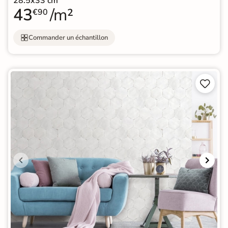
28.5x33 cm
43
/m²
€90
Commander un échantillon

