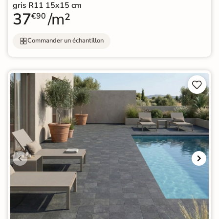
gris R11 15x15 cm
37
/m²
€90
Commander un échantillon

