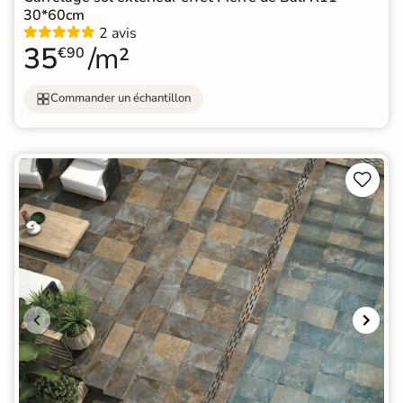
30*60cm
2 avis
35
/m²
€90
Commander un échantillon

