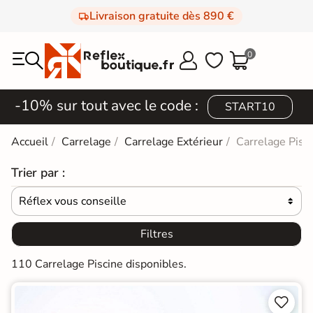
Livraison gratuite dès 890 €
0



-10% sur tout avec le code :
START10
Accueil
Carrelage
Carrelage Extérieur
Carrelage Pisc
Trier par :
Réflex vous conseille

Filtres
110 Carrelage Piscine disponibles.

