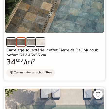
Carrelage sol extérieur effet Pierre de Bali Munduk
Nature R12 45x65 cm
34
/m²
€90
Commander un échantillon

