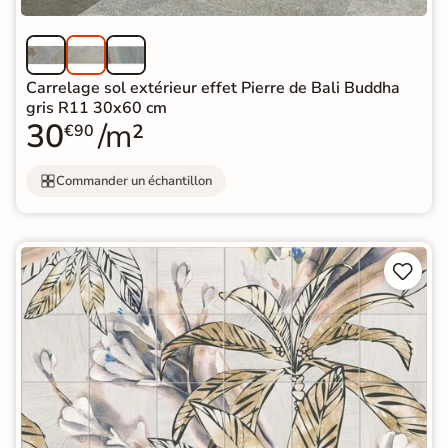
Carrelage sol extérieur effet Pierre de Bali Buddha
gris R11 30x60 cm
30
/m²
€90
Commander un échantillon

