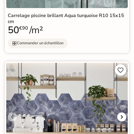
Carrelage piscine brillant Aqua turquoise R10 15x15
cm
50
/m²
€90
Commander un échantillon

