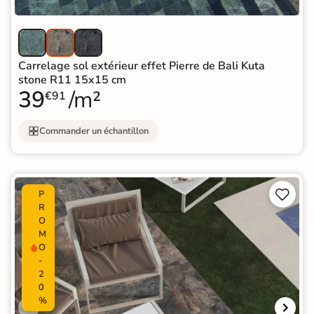
Carrelage sol extérieur effet Pierre de Bali Kuta
stone R11 15x15 cm
39
/m²
€91
Commander un échantillon


P
R
O
M
O
-
2
0
%