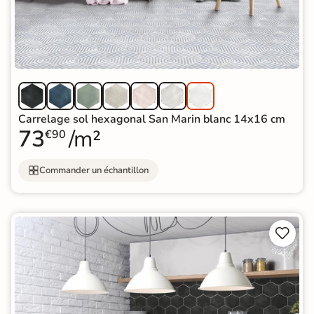
Carrelage sol hexagonal San Marin blanc 14x16 cm
73
/m²
€90
Commander un échantillon

