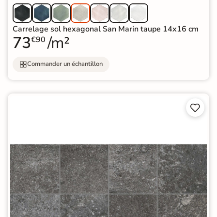
Carrelage sol hexagonal San Marin taupe 14x16 cm
73
/m²
€90
Commander un échantillon

