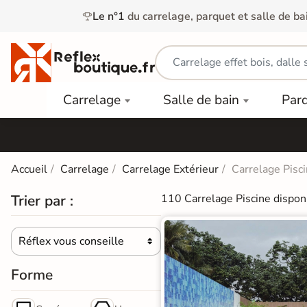
Le n°1
du carrelage, parquet et salle de ba
Carrelage
Mobilier
Parquet
Carrelage
Salle de bain
Par
Intérieur
et
Stratifié
squ'à
50%
Vasque
Carrelage
Parquet
PAR
Extérieur
Contrecollé
TYPE
Douche
relages
Accueil
Carrelage
Carrelage Extérieur
Carrelage Pisc
Dalle
Lames
aïences
Terrasse
Baignoires
Trier par :
110 Carrelage Piscine dispon
PAR
PVC
Sur Plot
et Balnéos
squ'à
COULEUR
40%
Carrelage
Dalles
WC
Réflex vous conseille
Salle de

Stratifié
PVC
Bain
Bois
Carrelage
quets
Forme
Lames
Colle &
Salle de
ols
clair
Finition
Bain
tifiés