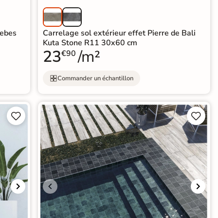
hebes
Carrelage sol extérieur effet Pierre de Bali
Kuta Stone R11 30x60 cm
23
/m²
€90
Commander un échantillon



