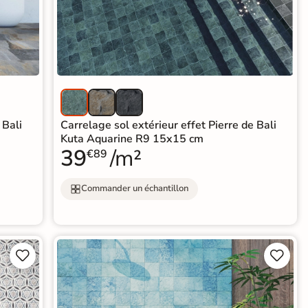
 Bali
Carrelage sol extérieur effet Pierre de Bali
Kuta Aquarine R9 15x15 cm
39
/m²
€89
Commander un échantillon



