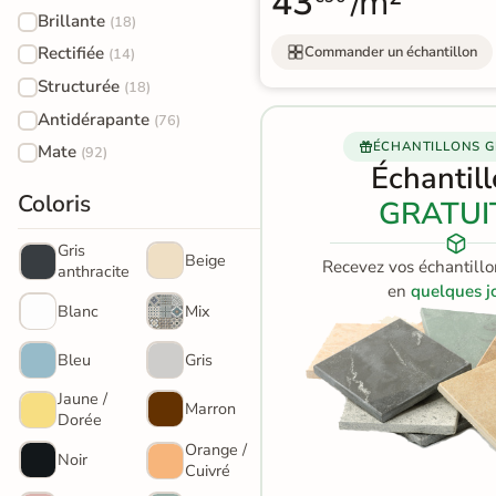
43
/m²
effet
Brillante
Par e-mail
(18)
contact@reflex-groupe.fr
pierre
Commander un échantillon
Rectifiée
(14)
naturelle
Structurée
(18)
Conseils
Projets
Aide
Service
Antidérapante
(76)
personnalisés
sur-
au
fiable
Carrelage
mesure
calcul
ÉCHANTILLONS G
Mate
(92)
effet
Échantil
Coloris
béton
GRATUI
Carrelage
Gris
Beige
Recevez vos échantillo
anthracite
effet
en
quelques j
Blanc
Mix
métal
Bleu
Gris
Carrelage
Jaune /
moderne
Marron
Dorée
Orange /
Carrelage
Noir
Cuivré
effet