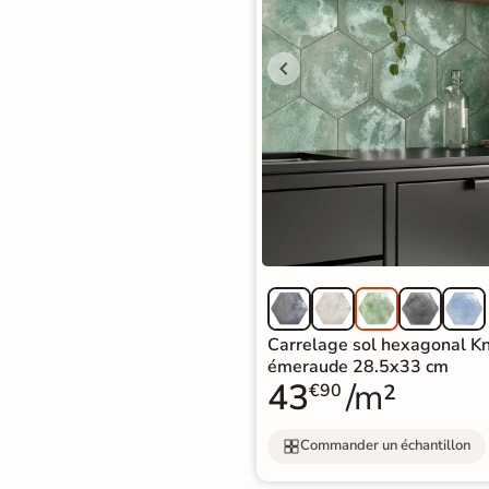
Nos spécialistes du
carrelage vous
conseillent
05 82 95 56 76
Appel non surtaxé
Du lundi au vendredi
9h–12h30 / 13h30–18h
Le samedi
10h–13h / 14h–18h
Par e-mail
contact@reflex-groupe.fr
Conseils
Projets
Aide
Service
personnalisés
sur-
au
fiable
Carrelage sol hexagonal Kn
mesure
calcul
émeraude 28.5x33 cm
43
/m²
€90
Commander un échantillon