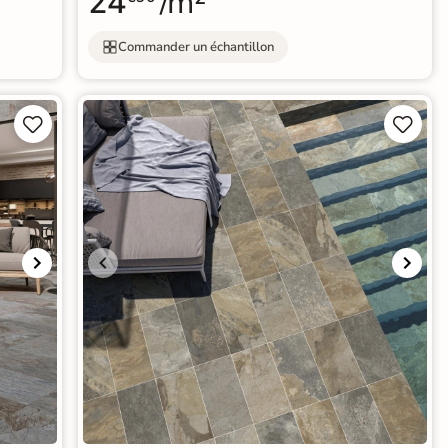
24
/m²
Commander un échantillon



