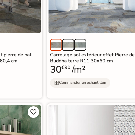
t pierre de bali
Carrelage sol extérieur effet Pierre de
x60,4 cm
Buddha terre R11 30x60 cm
30
/m²
€90
Commander un échantillon

