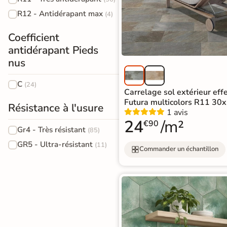
Carrelage extra fin
R12 - Antidérapant max
(4)
Voir tous les
Coefficient
formats
antidérapant Pieds
nus
PAR FINITION
C
(24)
Carrelage poli /
Carrelage sol extérieur effe
Futura multicolors R11 30
semi-poli
Résistance à l'usure
1 avis
24
/m²
€90
Carrelage brillant
Gr4 - Très résistant
(85)
GR5 - Ultra-résistant
(11)
Commander un échantillon
Échantillons gratuits
BESOIN D'AIDE ?
Besoin d'
aide
et de
conseil ?