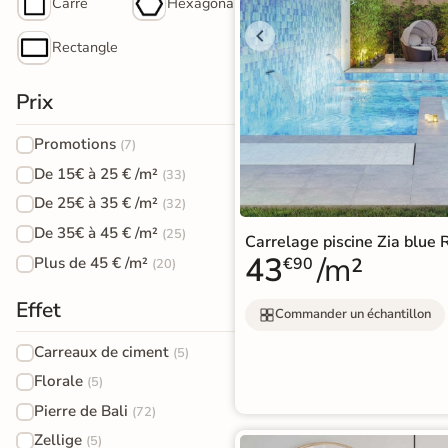
PVC
Carré
Hexagonal
Stratifié
Par
bâton
Pièces
Rectangle
squ'à
Bois
30%
Meuble
rompu
naturel
Par
vasque
Prix
Format
Stratifié
ments de
Meuble de
PAR
Par
Promotions
(7)
e de Bains
Bois
COULEUR
Coloris
rangement
De 15€ à 25 € /m²
(33)
gris
Sol
squ'à
Promos &
De 25€ à 35 € /m²
(32)
50%
Vasque et
Destockage
PVC
De 35€ à 45 € /m²
Stratifié
(25)
Carrelage piscine Zia blue
lavabo
43
/m²
Plus de 45 € /m²
Clair
€90
(20)
Bois
 en
Mitigeur de
PAR
foncé
tockage
Sol
Effet
Commander un échantillon
lavabo et
EFFET
PVC
PAR
Carreaux de ciment
vasque
(5)
Carreaux
Gris
FORMAT
Florale
(5)
de
Miroir
Stratifié
Pierre de Bali
(72)
Sol
ciment
Eclairage
Zellige
Lame
(5)