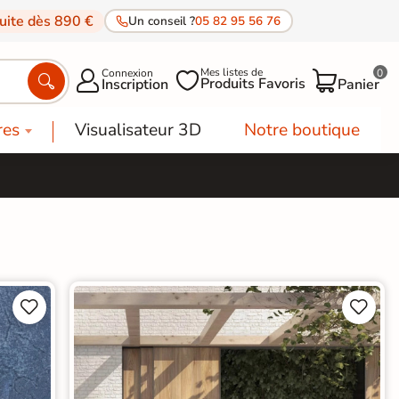
tuite dès 890 €
Un conseil ?
05 82 95 56 76
Mes listes de
Connexion
0




Produits Favoris
Inscription
Panier
res
Visualisateur 3D
Notre boutique



