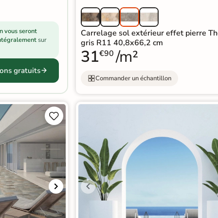
on vous seront
Carrelage sol extérieur effet pierre T
ntégralement
sur
gris R11 40,8x66,2 cm
31
/m²
€90
ons gratuits
Commander un échantillon

