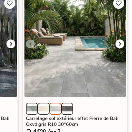




 Bali
Carrelage sol extérieur effet Pierre de Bali
Oxyd gris R10 30*60cm
€90