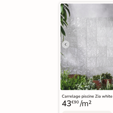
Carrelage piscine Zia whi
43
/m²
€90