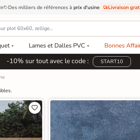
in
Des milliers de références à
prix d'usine
Livraison gra
quet
Lames et Dalles PVC
Bonnes Affai
-10% sur tout avec le code :
START10
ine
ibles.

