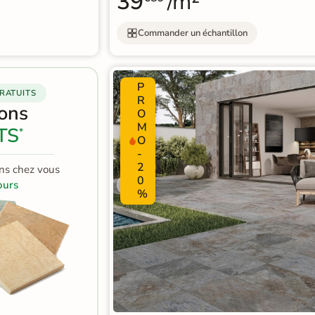
39
/m²
Commander un échantillon
P
RATUITS
R
lons
O
M
TS
*
O
-
2
ns chez vous
0
ours
%