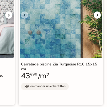
Carrelage piscine Zia Turquoise R10 15x15
cm
43
/m²
€90
eu
Commander un échantillon