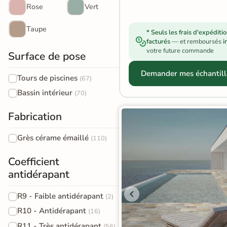
Rose
Vert
Terre
Taupe
cuite &
* Seuls les frais d'expéditi
facturés
— et remboursés
i
tomette
votre future commande
Surface de pose
Parement
Demander mes échantill
Tours de piscines
(67)
mural
Bassin intérieur
(70)
intérieur
Fabrication
PAR FORME &
Grès cérame émaillé
(110)
DIMENSION
Carrelage
Coefficient
antidérapant
hexagonal
Carrelage très
R9 - Faible antidérapant
(2)
R10 - Antidérapant
(16)
grand format
R11 - Très antidérapant
(56)