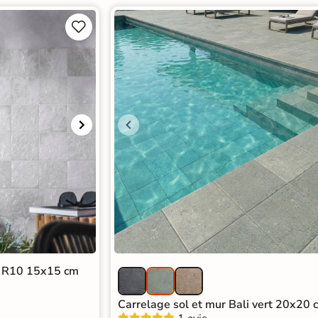


te R10 15x15 cm
Carrelage sol et mur Bali vert 20x20 