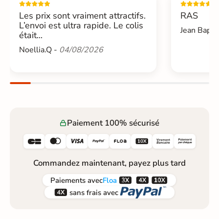
Les prix sont vraiment attractifs.
RAS
L’envoi est ultra rapide. Le colis
Jean Bapti
était...
Noellia.Q -
04/08/2026
Paiement 100% sécurisé






Commandez maintenant, payez plus tard



Paiements
avec
Floa


sans frais avec