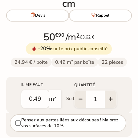
cm


Devis
Rappel
50
/m²
€90
63,62 €
-20%
sur le prix public conseillé
24,94 € / boîte
0.49 m² par boîte
22 pièces
IL ME FAUT
QUANTITÉ
m²
Soit
Pensez aux pertes liées aux découpes ! Majorez
vos surfaces de 10%