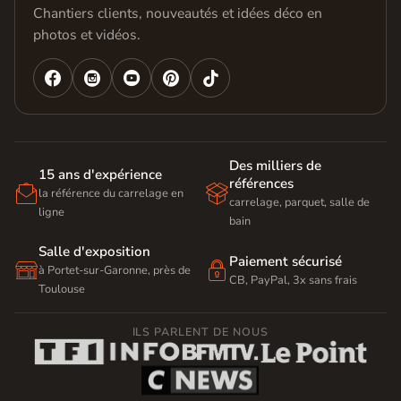
Chantiers clients, nouveautés et idées déco en
photos et vidéos.




Des milliers de
15 ans d'expérience
références


la référence du carrelage en
carrelage, parquet, salle de
ligne
bain
Salle d'exposition
Paiement sécurisé


à Portet-sur-Garonne, près de
CB, PayPal, 3x sans frais
Toulouse
ILS PARLENT DE NOUS