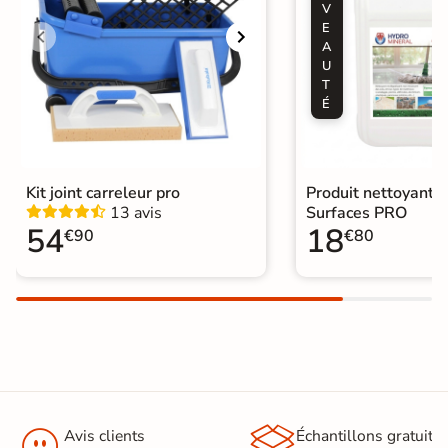
Conditionnement
Boite
V
E
Choix
1er Choix
A
U
T
Pose
Coller
É
Support
Chape
Ancien carrelage
Normes
Certification CE
Kit joint carreleur pro
Produit nettoyant M
13 avis
Surfaces PRO
54
18
Origine
Espagne
€90
€80
Type de pose
Pose collée
Catégories
Carrelage Piscine
|
Carrelage Vert


Avis clients
Échantillons gratuit