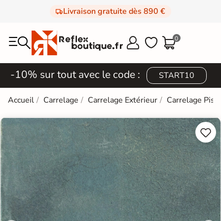
Livraison gratuite dès 890 €
0



-10% sur tout avec le code :
START10
Accueil
Carrelage
Carrelage Extérieur
Carrelage Pisc

