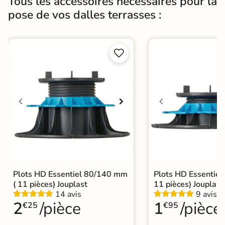
Tous les accessoires nécessaires pour la
pose de vos dalles terrasses :


Plots HD Essentiel 80/140 mm
Plots HD Essentiel
( 11 pièces) Jouplast
11 pièces) Jouplast
14 avis
9 avis
2
/pièce
1
/pièce
€25
€95