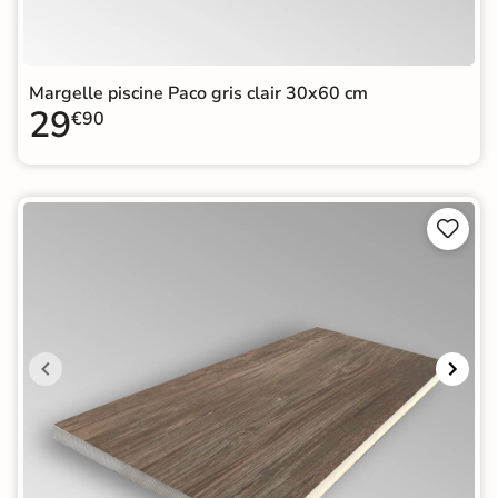
Margelle piscine Paco gris clair 30x60 cm
29
€90

