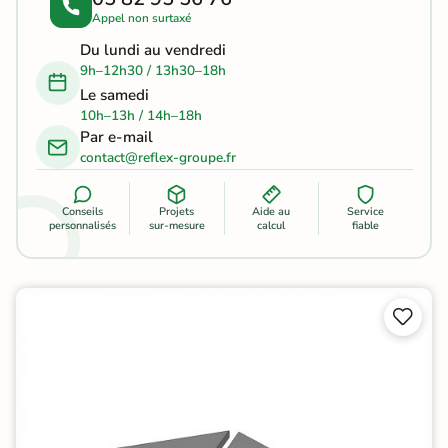
Appel non surtaxé
Du lundi au vendredi
9h–12h30 / 13h30–18h
Le samedi
10h–13h / 14h–18h
Par e-mail
contact@reflex-groupe.fr
Conseils
Projets
Aide au
Service
personnalisés
sur-mesure
calcul
fiable

