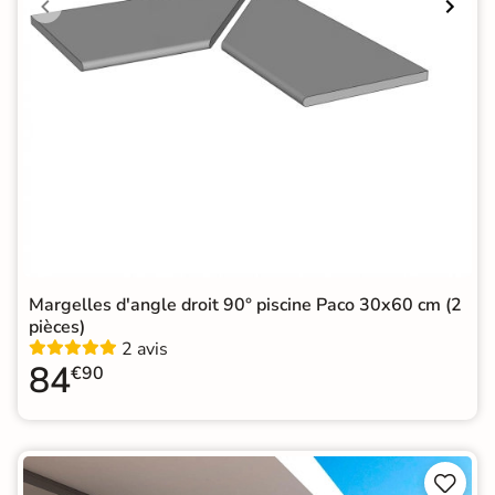
Margelles d'angle droit 90° piscine Paco 30x60 cm (2
pièces)
2 avis
84
€90

