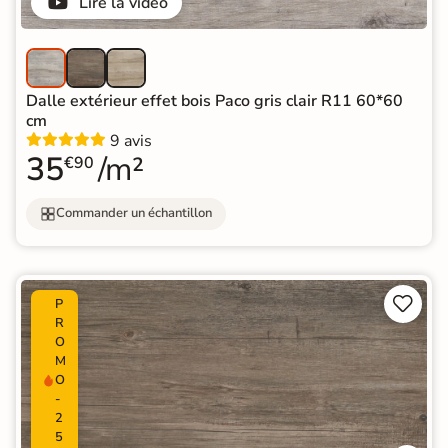
Lire la vidéo
Dalle extérieur effet bois Paco gris clair R11 60*60
cm
9 avis
35
/m²
€90
Commander un échantillon


P
R
O
M
O
-
2
5