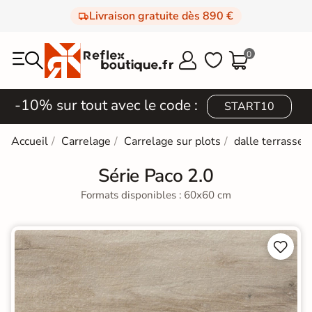
Livraison gratuite dès 890 €
0



-10% sur tout avec le code :
START10
Accueil
Carrelage
Carrelage sur plots
dalle terrasse 
Série Paco 2.0
Formats disponibles : 60x60 cm

