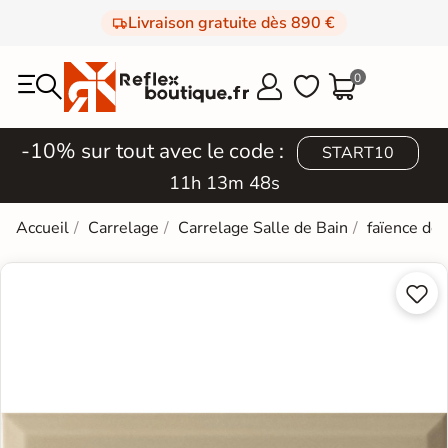
Livraison gratuite dès 890 €
0



-10% sur tout avec le code :
START10
11h 13m 47s
Accueil
Carrelage
Carrelage Salle de Bain
faïence de

