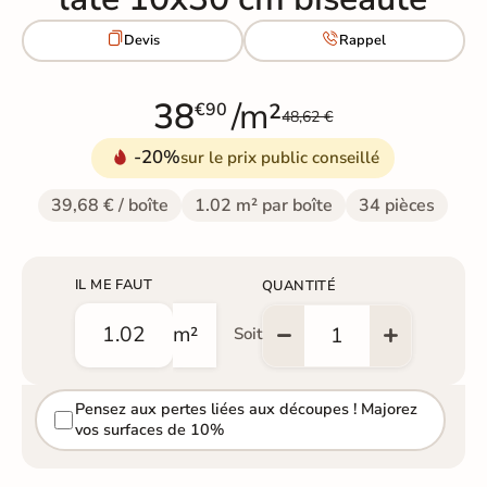


Devis
Rappel
38
/m²
€90
48,62 €
-20%
sur le prix public conseillé
39,68 € / boîte
1.02 m² par boîte
34 pièces
IL ME FAUT
QUANTITÉ
m²
Soit
Pensez aux pertes liées aux découpes ! Majorez
vos surfaces de 10%