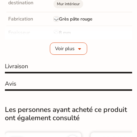
destination
Mur intérieur
Fabrication
Grès pâte rouge
Epaisseur
8 mm
Bords
Non-rectifié
Voir plus
Finition
Brillant
Livraison
Surface
Lisse
Avis
Résistant au Gel
Non
Pièce humides
Oui
Les personnes ayant acheté ce produit
Plancher
ont également consulté
Non
Chauffant
Conditionnement
Boite