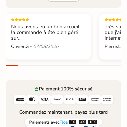
Nous avons eu un bon accueil,
Très sati
la commande à été bien géré
que j'ai 
sur...
internet....
Olivier.G -
07/08/2026
Pierre.L -
Paiement 100% sécurisé






Commandez maintenant, payez plus tard



Paiements
avec
Floa