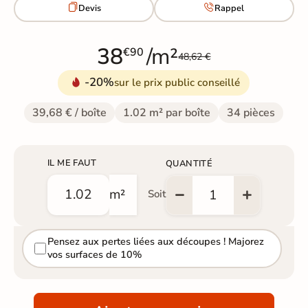


Devis
Rappel
38
/m²
€90
48,62 €
-20%
sur le prix public conseillé
39,68 € / boîte
1.02 m² par boîte
34 pièces
IL ME FAUT
QUANTITÉ
m²
Soit
Pensez aux pertes liées aux découpes ! Majorez
vos surfaces de 10%