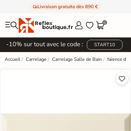
Livraison gratuite dès 890 €
0



-10% sur tout avec le code :
START10
Accueil
Carrelage
Carrelage Salle de Bain
faïence de

