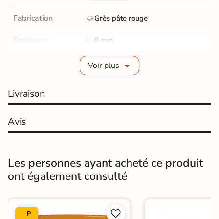
Fabrication
Grès pâte rouge
Epaisseur
8 mm
Bords
Non-rectifié
Voir plus
Finition
Brillant
Livraison
Surface
Lisse
Avis
Résistant au Gel
Non
Pièce humides
Oui
Les personnes ayant acheté ce produit
Plancher
ont également consulté
Non
Chauffant
Conditionnement
Boite


P