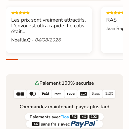
Les prix sont vraiment attractifs.
RAS
L’envoi est ultra rapide. Le colis
Jean Bapti
était...
Noellia.Q -
04/08/2026
Paiement 100% sécurisé






Commandez maintenant, payez plus tard



Paiements
avec
Floa


sans frais avec