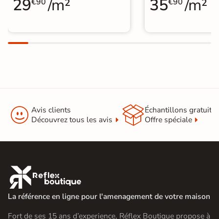
29
/m²
35
/m²
€90
€90


Avis clients
Échantillons gratuit
Découvrez tous les avis
Offre spéciale

La référence en ligne pour l'amenagement de votre maison
Fort de ses 15 ans d’experience, Réflex Boutique propose à