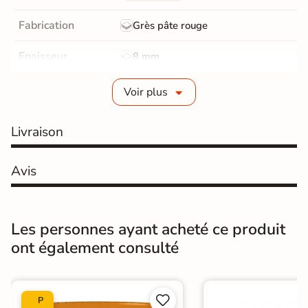
Fabrication
Grès pâte rouge
Epaisseur
8 mm
Bords
Non-rectifié
Voir plus
Finition
Brillant
Livraison
Surface
Lisse
Avis
Résistant au Gel
Non
Pièce humides
Oui
Les personnes ayant acheté ce produit
Plancher
ont également consulté
Non
Chauffant
Conditionnement
Boite


P