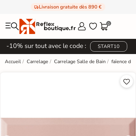
Livraison gratuite dès 890 €
0



-10% sur tout avec le code :
START10
Accueil
Carrelage
Carrelage Salle de Bain
faïence de

