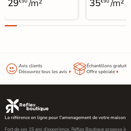
29
/m²
35
/m²
€90
€90


Avis clients
Échantillons gratuit
Découvrez tous les avis
Offre spéciale

La référence en ligne pour l'amenagement de votre maison
Fort de ses 15 ans d’experience, Réflex Boutique propose à