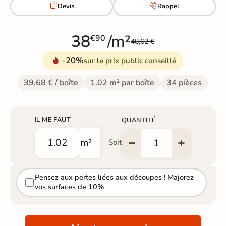


Devis
Rappel
38
/m²
€90
48,62 €
-20%
sur le prix public conseillé
39,68 € / boîte
1.02 m² par boîte
34 pièces
IL ME FAUT
QUANTITÉ
m²
Soit
Pensez aux pertes liées aux découpes ! Majorez
vos surfaces de 10%