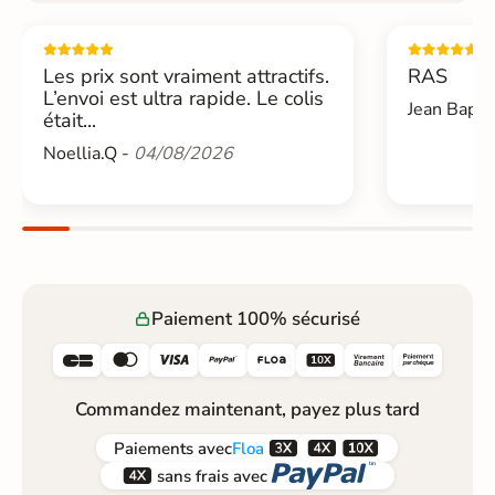
Les prix sont vraiment attractifs.
RAS
L’envoi est ultra rapide. Le colis
Jean Bapti
était...
Noellia.Q -
04/08/2026
Paiement 100% sécurisé






Commandez maintenant, payez plus tard



Paiements
avec
Floa


sans frais avec