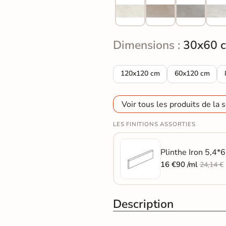
Dimensions :
30x60 
Carrelage sol effet métal Iron 
Carrelage sol e
120x120 cm
60x120 cm
Voir tous les produits de la s
LES FINITIONS ASSORTIES
Plinthe Iron 5,4*6
16 €90 /ml
24,14 €
Description