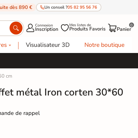
tuite dès 890 €
Un conseil ?
05 82 95 56 76
Mes listes de
Connexion
0




Produits Favoris
Inscription
Panier
res
Visualisateur 3D
Notre boutique
*60 cm
ffet métal Iron corten 30*60
ande de rappel