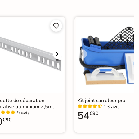


e
er
ification CE
P4 E3 C2
uette de séparation
Kit joint carreleur pro
orative aluminium 2,5ml
13 avis
54
9 avis
€90
0
€90