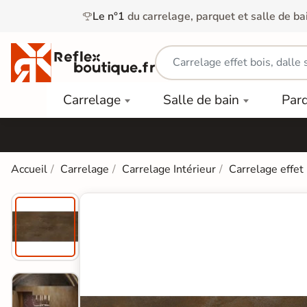
Le n°1
du carrelage, parquet et salle de ba
Carrelage
Mobilier
Parquet
Carrelage
Salle de bain
Par
Intérieur
et
Stratifié
squ'à
50%
Vasque
Carrelage
Parquet
PAR
Extérieur
Contrecollé
TYPE
Douche
relages
Accueil
Carrelage
Carrelage Intérieur
Carrelage effet
Dalle
Lames
aïences
Terrasse
Baignoires
PAR
PVC
Sur Plot
et Balnéos
squ'à
COULEUR
40%
Carrelage
Dalles
WC
Salle de
Stratifié
PVC
Bain
Bois
Carrelage
quets
Lames
Colle &
Salle de
ols
clair
Finition
Bain
tifiés