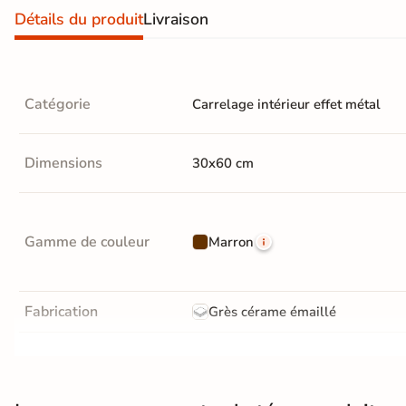
Nos spécialistes du
Détails du produit
Livraison
carrelage vous
conseillent
05 82 95 56 76
Appel non surtaxé
Catégorie
Carrelage intérieur effet métal
Du lundi au vendredi
9h–12h30 / 13h30–18h
Le samedi
Dimensions
30x60 cm
10h–13h / 14h–18h
Par e-mail
contact@reflex-groupe.fr
Gamme de couleur
Marron
Conseils
Projets
Aide
Service
personnalisés
sur-
au
fiable
mesure
calcul
Fabrication
Grès cérame émaillé
Résistance à l'usure
GR5 - Ultra-résistant
Bords
rectifié