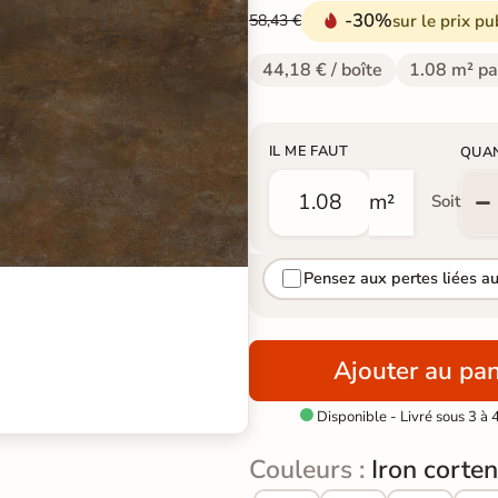
-30%
sur le prix pu
58,43 €
44,18 € / boîte
1.08 m² pa
IL ME FAUT
QUA
m²
Soit
Pensez aux pertes liées a
Ajouter au pan
Disponible - Livré sous 3 à 

Couleurs :
Iron corten