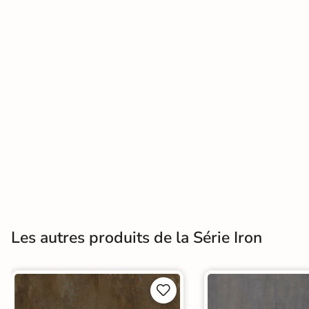
Terre
cuite &
tomette
Parement
mural
intérieur
PAR FORME &
DIMENSION
Carrelage
Les autres produits de la Série Iron
hexagonal
Carrelage très
grand format

