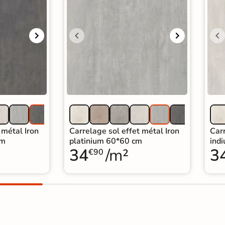
 métal Iron
Carrelage sol effet métal Iron
Carr
cm
platinium 60*60 cm
ind
34
/m²
3
€90