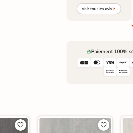
Voir tous
les avis
Paiement 100% sé







