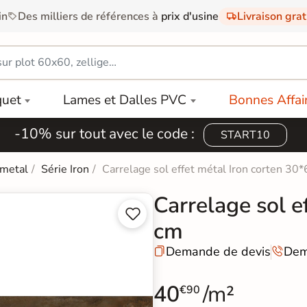
in
Des milliers de références à
prix d'usine
Livraison gra
quet
Lames et Dalles PVC
Bonnes Affai
-10% sur tout avec le code :
START10
 metal
Série Iron
Carrelage sol effet métal Iron corten 30
Carrelage sol e


cm
Demande de devis
Dem


40
/m²
€90