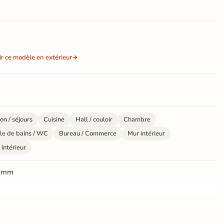
ir ce modèle en extérieur
on / séjours
Cuisine
Hall / couloir
Chambre
le de bains / WC
Bureau / Commerce
Mur intérieur
 intérieur
 mm
ate