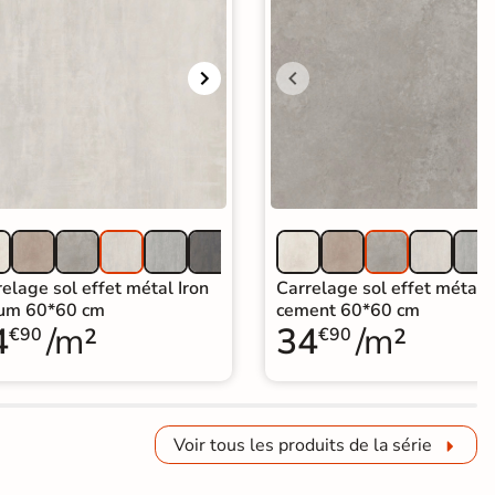
elage sol effet métal Iron
Carrelage sol effet métal I
ium 60*60 cm
cement 60*60 cm
4
/m²
34
/m²
€90
€90
Voir tous les produits de la série