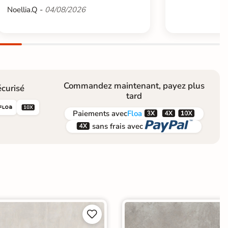
Noellia.Q -
04/08/2026
Commandez maintenant, payez plus
curisé
tard





Paiements
avec
Floa


sans frais avec

