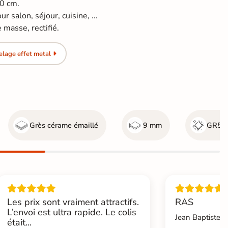
60 cm.
r salon, séjour, cuisine, ...
masse, rectifié.
lage effet metal
Grès cérame émaillé
9 mm
GR5 - 
Les prix sont vraiment attractifs.
RAS
L’envoi est ultra rapide. Le colis
Jean Baptiste.L
était...