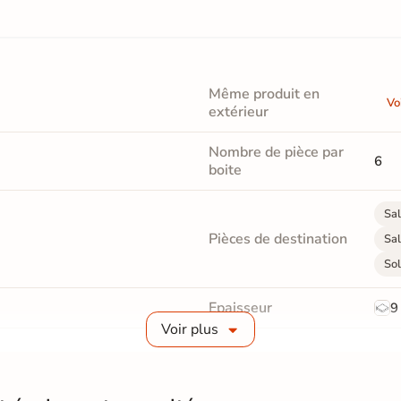
Même produit en
Vo
extérieur
Nombre de pièce par
6
boite
Sal
Pièces de destination
Sal
Sol
Epaisseur
9
Voir plus
Masse colorée
Oui
Finition
M