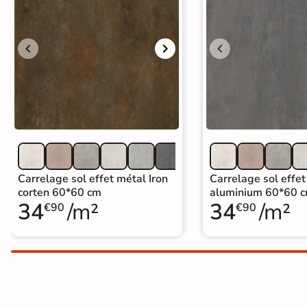
Carrelage extra fin
Voir tous les
formats
PAR FINITION
Carrelage poli /
semi-poli
Carrelage brillant
Carrelage sol effet métal Iron
Carrelage sol effet
corten 60*60 cm
aluminium 60*60 
34
/m²
34
/m²
Échantillons gratuits
€90
€90
BESOIN D'AIDE ?
Besoin d'
aide
et de
conseil ?