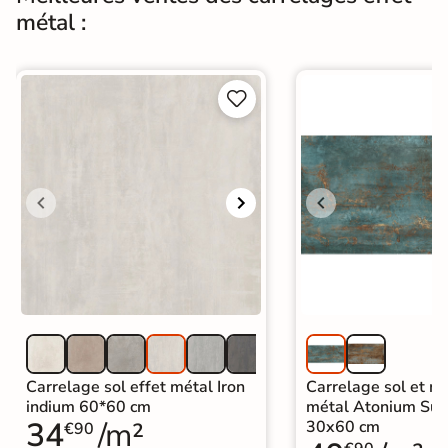
métal :
Origine
Italie
UPEC
U4 P4 E3 C2


Carrelage imitation metal
|
Carrelage grand format et XXL
|
Carrelage 120x120
|
Catégories
Carrelage marron
|
Carrelage sol cuisine
|
Carrelage salon moderne
|
Carrelage Chambre
|
Carrelage WC
Carrelage sol effet métal Iron
Carrelage sol et mu
indium 60*60 cm
métal Atonium Su
34
/m²
30x60 cm
€90