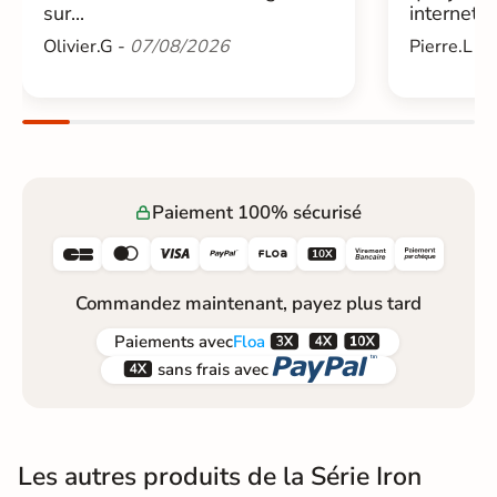
sur...
internet....
Olivier.G -
07/08/2026
Pierre.L -
Paiement 100% sécurisé






Commandez maintenant, payez plus tard



Paiements
avec
Floa


sans frais avec
Les autres produits de la Série Iron