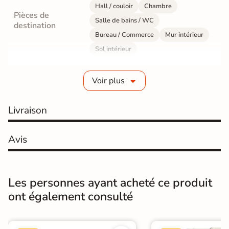
Hall / couloir
Chambre
Pièces de
Salle de bains / WC
destination
Bureau / Commerce
Mur intérieur
Sol intérieur
Fabrication
Grès cérame émaillé
Voir plus
Epaisseur
9 mm
Livraison
Résistance à
GR5 - Ultra-résistant
l'usure
Avis
Masse colorée
Oui
Bords
rectifié
Les personnes ayant acheté ce produit
ont également consulté
Finition
Mate
Surface
Lisse