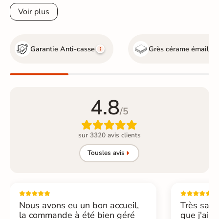
Voir plus
Garantie Anti-casse
Grès cérame émaillé
4.8
/5

sur 3320 avis clients
Tous
les avis
Nous avons eu un bon accueil,
Très sati
la commande à été bien géré
que j'ai 