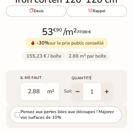


Devis
Rappel
53
/m²
€90
77,00 €
-30%
sur le prix public conseillé
155,23 € / boîte
2.88 m² par boîte
IL ME FAUT
QUANTITÉ
m²
Soit
Pensez aux pertes liées aux découpes ! Majorez
vos surfaces de 10%