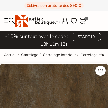
Livraison gratuite dès 890 €
0



-10% sur tout avec le code :
START10
18h 11m 11s
Accueil
Carrelage
Carrelage Intérieur
Carrelage effet

