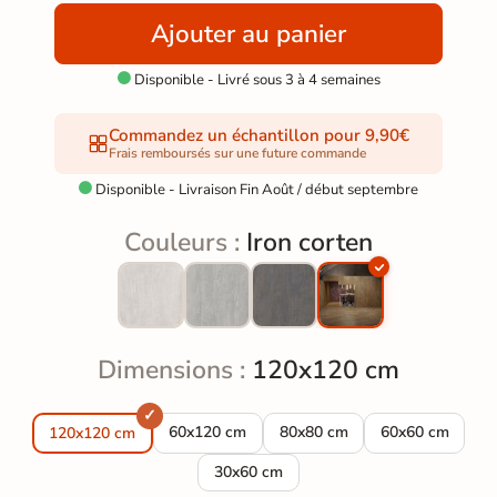
Ajouter au panier
Disponible - Livré sous 3 à 4 semaines

Commandez un échantillon pour 9,90€
Frais remboursés sur une future commande
Disponible - Livraison Fin Août / début septembre

Couleurs :
Iron corten
Dimensions :
120x120 cm
Carrelage sol effet métal Iron corten 60*120 
Carrelage sol effet métal Iron
Carrelage sol ef
60x120 cm
80x80 cm
60x60 cm
120x120 cm
Carrelage sol effet métal Iron corten 3
30x60 cm