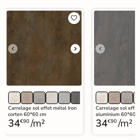


Carrelage sol effet métal Iron
Carrelage sol effet
corten 60*60 cm
aluminium 60*60 
34
/m²
34
/m²
€90
€90