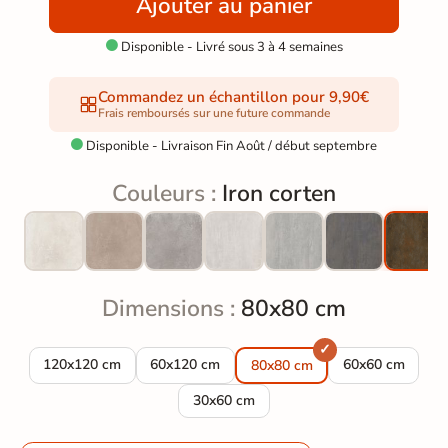
Ajouter au panier
Disponible - Livré sous 3 à 4 semaines

Commandez un échantillon pour 9,90€
Frais remboursés sur une future commande
Disponible - Livraison Fin Août / début septembre

Couleurs :
Iron corten
Dimensions :
80x80 cm
Carrelage sol effet métal Iron corten 120*120 cm
Carrelage sol effet métal Iron corten 60*120 
Carrelage sol ef
120x120 cm
60x120 cm
60x60 cm
80x80 cm
Carrelage sol effet métal Iron corten 3
30x60 cm