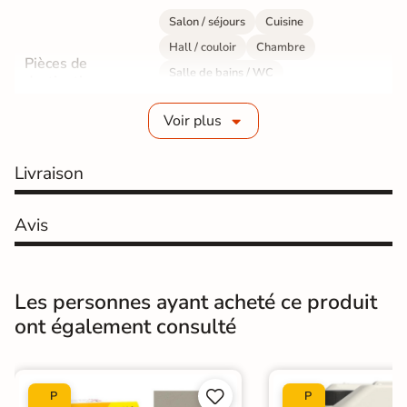
Salon / séjours
Cuisine
Hall / couloir
Chambre
Pièces de
Salle de bains / WC
destination
Bureau / Commerce
Mur intérieur
Voir plus
Sol intérieur
Fabrication
Grès cérame émaillé
Livraison
Epaisseur
9 mm
Avis
Résistance à
GR5 - Ultra-résistant
l'usure
Les personnes ayant acheté ce produit
Masse colorée
Oui
ont également consulté
Bords
rectifié
Finition
Mate


P
P