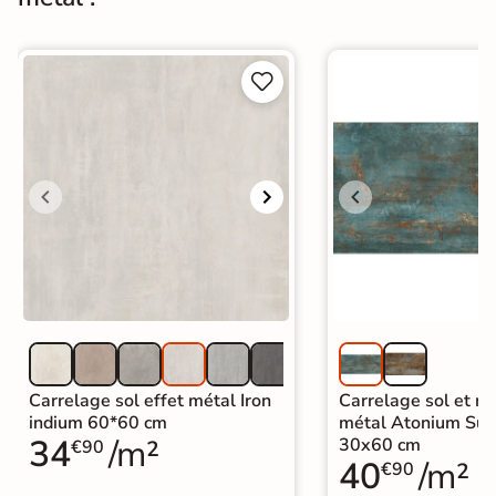
Normes
Certification CE


Origine
Italie
UPEC
U4 P4 E3 C2
Carrelage imitation metal
|
Carrelage grand format et XXL
|
Carrelage 80x80
|
Carrelage marron
Catégories
|
Carrelage sol cuisine
|
Carrelage salon moderne
|
Carrelage Chambre
|
Carrelage WC
Carrelage sol effet métal Iron
Carrelage sol et mu
indium 60*60 cm
métal Atonium Su
34
/m²
30x60 cm
€90
40
/m²
€90