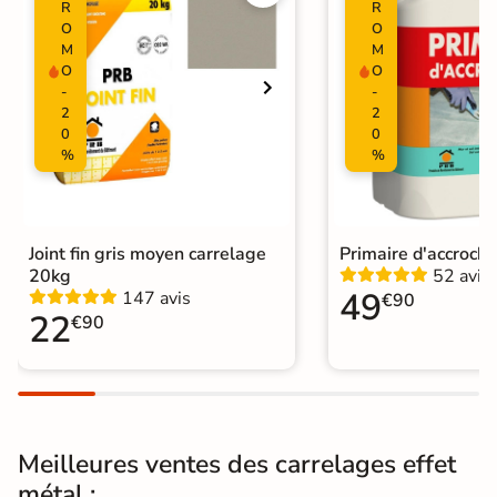
R
R
Surface
O
O
Lisse
M
M
O
O
Résistant au Gel
Oui
-
-
2
2
Variation de la
0
0
V2
couleur
%
%
Pièce humides
Oui
Plancher
Joint fin gris moyen carrelage
Primaire d'accroch
Oui
Chauffant
20kg
52 avis
49
147 avis
€90
22
€90
Conditionnement
Boite
Choix
1er Choix
Pose
Coller
Meilleures ventes des carrelages effet
Support
Chape
Ancien carrelage
métal :