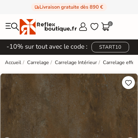
Livraison gratuite dès 890 €
0



-10% sur tout avec le code :
START10
Accueil
Carrelage
Carrelage Intérieur
Carrelage effet

