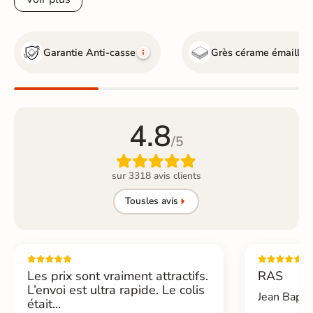
Garantie Anti-casse
Grès cérame émaillé
4.8
/5

sur 3318 avis clients
Tous
les avis
Les prix sont vraiment attractifs.
RAS
L’envoi est ultra rapide. Le colis
Jean Bapti
était...