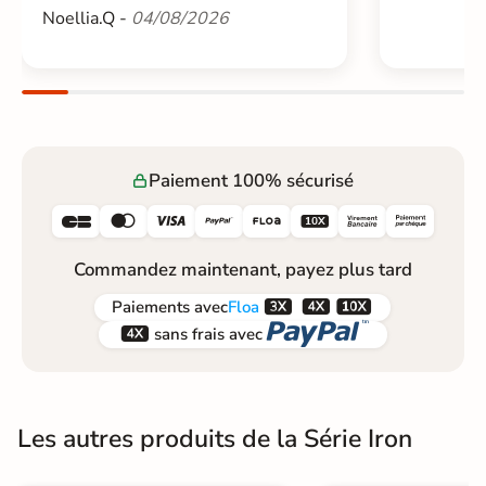
Noellia.Q -
04/08/2026
Paiement 100% sécurisé






Commandez maintenant, payez plus tard



Paiements
avec
Floa


sans frais avec
Les autres produits de la Série Iron