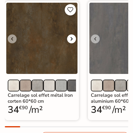


Carrelage sol effet métal Iron
Carrelage sol effet
corten 60*60 cm
aluminium 60*60 
34
/m²
34
/m²
€90
€90