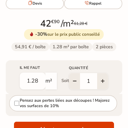


Devis
Rappel
42
/m²
€90
61,28 €
-30%
sur le prix public conseillé
54,91 € / boîte
1.28 m² par boîte
2 pièces
IL ME FAUT
QUANTITÉ
m²
Soit
Pensez aux pertes liées aux découpes ! Majorez
vos surfaces de 10%