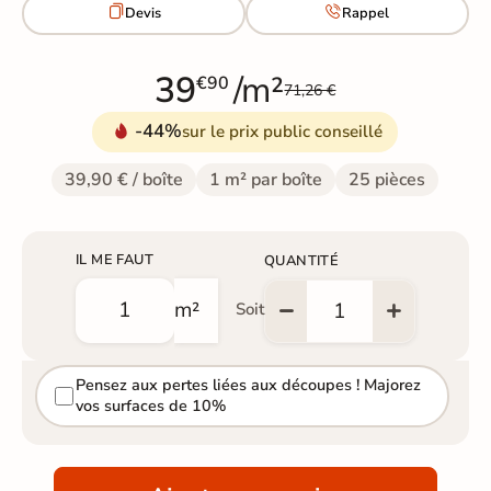


Devis
Rappel
39
/m²
€90
71,26 €
-44%
sur le prix public conseillé
39,90 € / boîte
1 m² par boîte
25 pièces
IL ME FAUT
QUANTITÉ
m²
Soit
Pensez aux pertes liées aux découpes ! Majorez
vos surfaces de 10%