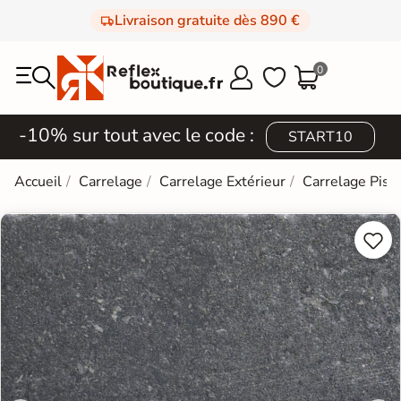
Livraison gratuite dès 890 €
0



-10% sur tout avec le code :
START10
Accueil
Carrelage
Carrelage Extérieur
Carrelage Pisc

