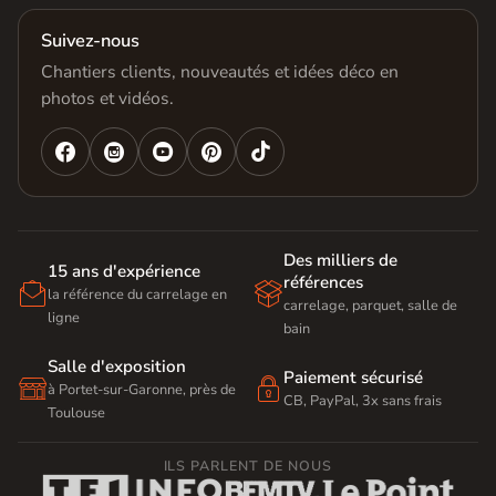
Suivez-nous
Chantiers clients, nouveautés et idées déco en
photos et vidéos.




Des milliers de
15 ans d'expérience
références


la référence du carrelage en
carrelage, parquet, salle de
ligne
bain
Salle d'exposition
Paiement sécurisé


à Portet-sur-Garonne, près de
CB, PayPal, 3x sans frais
Toulouse
ILS PARLENT DE NOUS