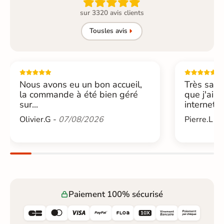

sur 3320 avis clients
Tous
les avis
Nous avons eu un bon accueil,
Très sati
la commande à été bien géré
que j'ai 
sur...
internet....
Olivier.G -
07/08/2026
Pierre.L -
Paiement 100% sécurisé





