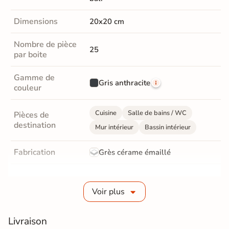
Dimensions
20x20 cm
Nombre de pièce
25
par boite
Gamme de
Gris anthracite
couleur
Cuisine
Salle de bains / WC
Pièces de
destination
Mur intérieur
Bassin intérieur
Fabrication
Grès cérame émaillé
Epaisseur
7 mm
Voir plus
Bords
Non-rectifié
Livraison
Finition
Mate