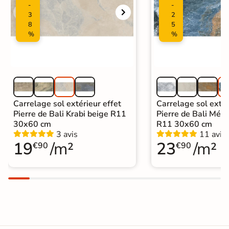
-
-
3
2
8
5
%
%
Carrelage sol extérieur effet
Carrelage sol extér
Pierre de Bali Krabi beige R11
Pierre de Bali Mété
30x60 cm
R11 30x60 cm
3 avis
11 avis
19
/m²
23
/m²
€90
€90