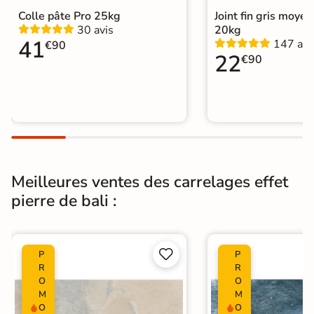
Colle pâte Pro 25kg
Joint fin gris moye
Type de pose
Pose collée
30 avis
20kg
41
147 avi
€90
Carrelage Piscine
|
22
€90
Carrelage terrasse effet pierre
naturelle
Catégories
|
Carrelage salle de bain vintage
|
Carrelage 20x20 cm
|
Carrelage sol cuisine
|
Carrelage WC
Meilleures ventes des carrelages effet
pierre de bali :


P
P
R
R
O
O
M
M
O
O