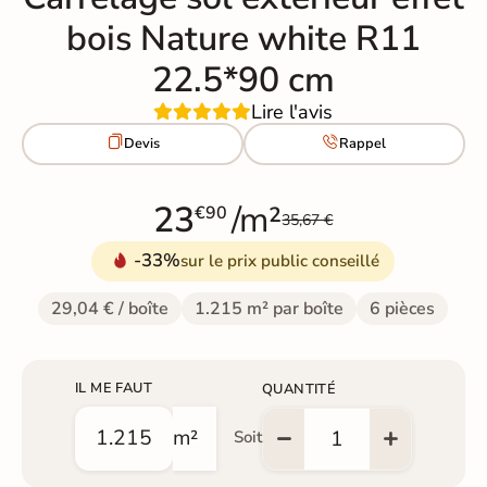
bois Nature white R11
22.5*90 cm
Lire l'avis


Devis
Rappel
23
/m²
€90
35,67 €
-33%
sur le prix public conseillé
29,04 € / boîte
1.215 m² par boîte
6 pièces
IL ME FAUT
QUANTITÉ
m²
Soit