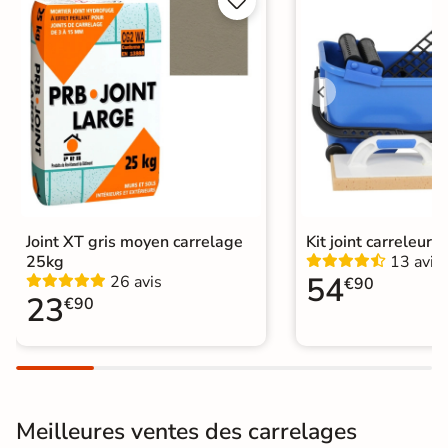


Structurée
Antidérapante
Surface
Antidérapante et structurée
Nombres de
20
tampons
Résistant au Gel
Oui
Conditionnement
Boite
Joint XT gris moyen carrelage
Kit joint carreleur p
Choix
1er Choix
25kg
13 avis
54
26 avis
€90
23
Pose
Coller
€90
Support
Chape
Ancien carrelage
Normes
Certification CE
Meilleures ventes des carrelages
Origine
Espagne