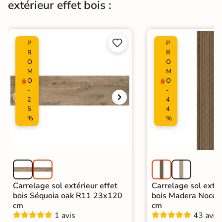
extérieur effet bois :
Type de pose
Pose collée


Carrelage extérieur imitation bois
|
P
P
R
R
Carrelage Blanc
|
Catégories
O
O
Carrelage intérieur / extérieur
M
M
identique
O
O
-
-
2
4
5
4
%
%
Carrelage sol extérieur effet
Carrelage sol extér
bois Séquoia oak R11 23x120
bois Madera Noce
cm
cm
1 avis
43 avis