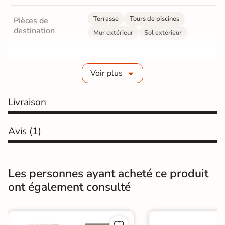
Terrasse
Tours de piscines
Pièces de
destination
Mur extérieur
Sol extérieur
Fabrication
Grès cérame émaillé
Voir plus
Epaisseur
9 mm
Livraison
Coefficient
R11 - Très antidérapant
antidérapant
Avis
(1)
Résistance à
Gr4 - Très résistant
l'usure
Masse colorée
Non
Les personnes ayant acheté ce produit
ont également consulté
Bords
Non-rectifié
Finition
Mate