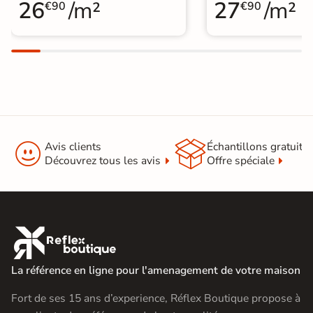
26
/m²
27
/m²
€90
€90


Avis clients
Échantillons gratuit
Découvrez tous les avis
Offre spéciale

La référence en ligne pour l'amenagement de votre maison
Fort de ses 15 ans d’experience, Réflex Boutique propose à