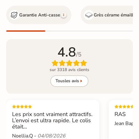
Garantie Anti-casse
Grès cérame émaillé
4.8
/5

sur 3318 avis clients
Tous
les avis
Les prix sont vraiment attractifs.
RAS
L’envoi est ultra rapide. Le colis
Jean Bapti
était...
Noellia.Q -
04/08/2026