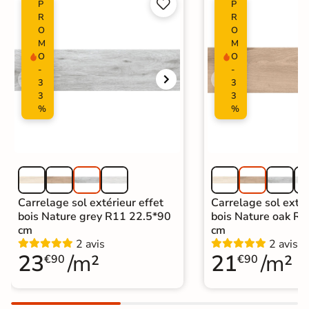


P
P
R
R
O
O
M
M
O
O
-
-
3
3
3
3
%
%
Carrelage sol extérieur effet
Carrelage sol extér
bois Nature grey R11 22.5*90
bois Nature oak R
cm
cm
2 avis
2 avis
23
/m²
21
/m²
€90
€90