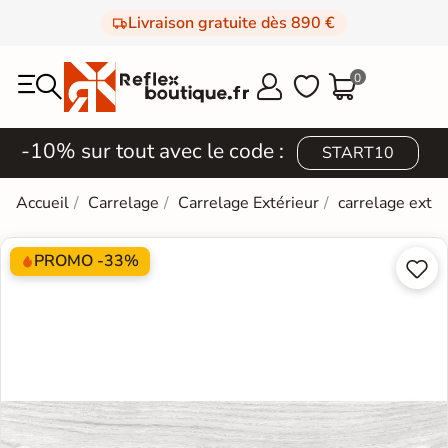
Livraison gratuite dès 890 €
0



-10% sur tout avec le code :
START10
Accueil
Carrelage
Carrelage Extérieur
carrelage extér
PROMO -33%

