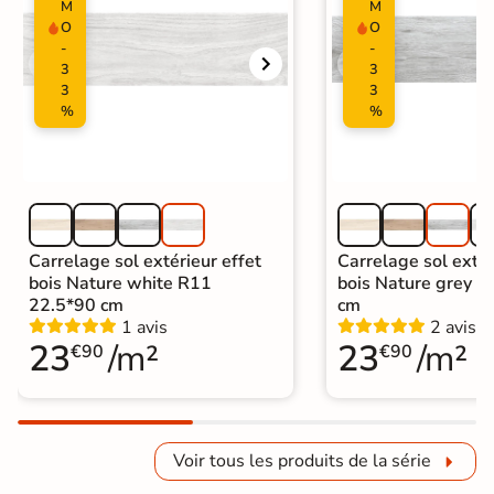
M
M
O
O
-
-
3
3
3
3
%
%
Carrelage sol extérieur effet
Carrelage sol extér
bois Nature white R11
bois Nature grey 
22.5*90 cm
cm
1 avis
2 avis
23
/m²
23
/m²
€90
€90
Voir tous les produits de la série