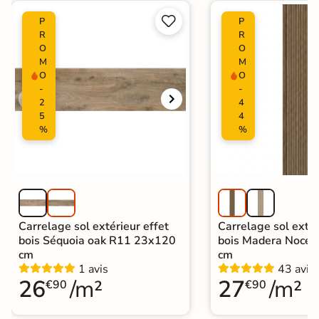
Carrelage Beige
|
Catégories
Carrelage intérieur / extérieur


P
P
identique
R
R
O
O
M
M
O
O
-
-
2
4
5
4
%
%
Carrelage sol extérieur effet
Carrelage sol extér
bois Séquoia oak R11 23x120
bois Madera Noce
cm
cm
1 avis
43 avis
26
/m²
27
/m²
€90
€90