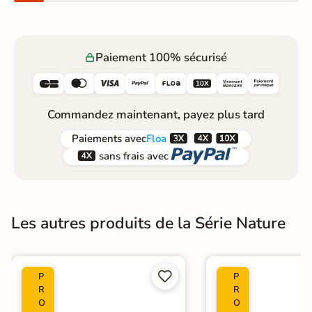
Paiement 100% sécurisé






Commandez maintenant, payez plus tard



Paiements
avec
Floa


sans frais avec
Les autres produits de la Série Nature


P
P
R
R
O
O