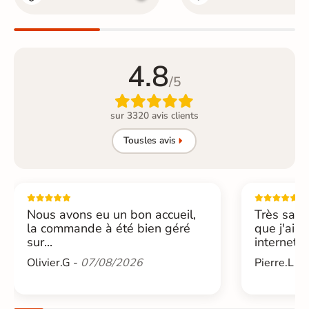
4.8
/5

sur 3320 avis clients
Tous
les avis
Nous avons eu un bon accueil,
Très sati
la commande à été bien géré
que j'ai 
sur...
internet....
Olivier.G -
07/08/2026
Pierre.L -