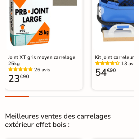
Nombres de
20
tampons
Résistant au Gel
Oui
Conditionnement
Boite
Choix
1er Choix
Joint XT gris moyen carrelage
Kit joint carreleur p
Pose
Coller
25kg
13 avis
54
26 avis
€90
23
€90
Support
Chape
Ancien carrelage
Normes
Certification CE
Origine
Espagne
Meilleures ventes des carrelages
Type de pose
Pose collée
extérieur effet bois :
Carrelage extérieur imitation bois
|