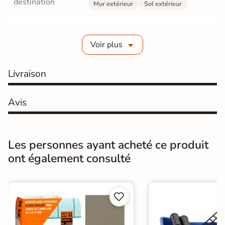
destination
Mur extérieur
Sol extérieur
Fabrication
Grès cérame émaillé
Voir plus
Epaisseur
9 mm
Livraison
Coefficient
R11 - Très antidérapant
antidérapant
Avis
Résistance à
Gr4 - Très résistant
l'usure
Bords
Non-rectifié
Les personnes ayant acheté ce produit
ont également consulté
Finition
Mate
Structurée
Antidérapante
Surface


Antidérapante et structurée