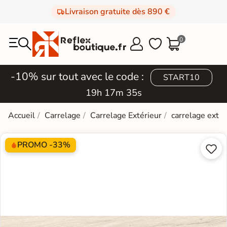
Livraison gratuite dès 890 €
0



-10% sur tout avec le code :
START10
19h 17m 34s
Accueil
Carrelage
Carrelage Extérieur
carrelage extér
PROMO -33%

