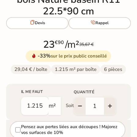
22.5*90 cm


Devis
Rappel
23
/m²
€90
35,67 €
-33%
sur le prix public conseillé
29,04 € / boîte
1.215 m² par boîte
6 pièces
IL ME FAUT
QUANTITÉ
m²
Soit
Pensez aux pertes liées aux découpes ! Majorez
vos surfaces de 10%