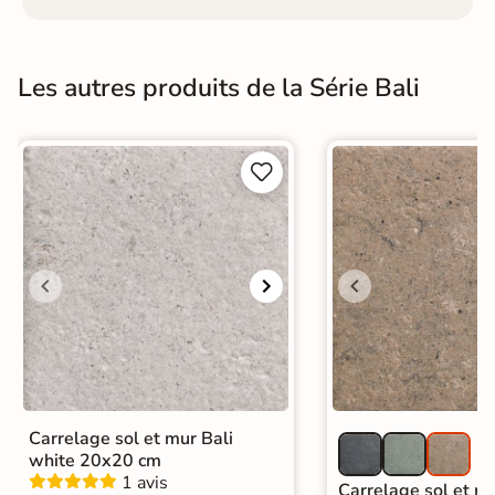
Les autres produits de la Série Bali


Carrelage sol et mur Bali
white 20x20 cm
1 avis
Carrelage sol et mu