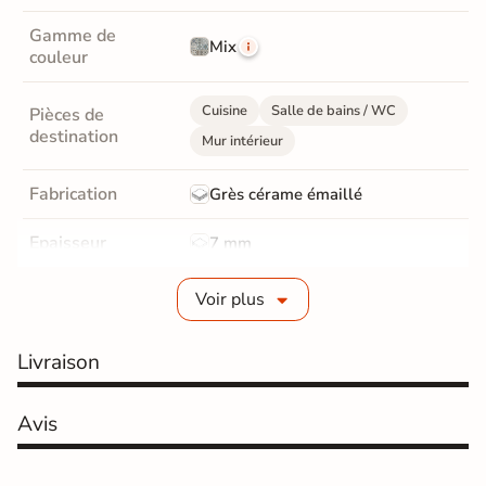
Gamme de
Mix
couleur
Cuisine
Salle de bains / WC
Pièces de
destination
Mur intérieur
Fabrication
Grès cérame émaillé
Epaisseur
7 mm
Bords
Non-rectifié
Voir plus
Finition
Mate
Livraison
Surface
Lisse
Avis
Résistant au Gel
Oui