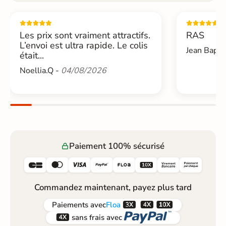
Les prix sont vraiment attractifs.
RAS
L’envoi est ultra rapide. Le colis
Jean Bapti
était...
Noellia.Q -
04/08/2026
Paiement 100% sécurisé






Commandez maintenant, payez plus tard



Paiements
avec
Floa


sans frais avec