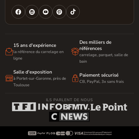




Des milliers de
15 ans d'expérience
références


la référence du carrelage en
carrelage, parquet, salle de
ligne
bain
Salle d'exposition
Paiement sécurisé


à Portet-sur-Garonne, près de
CB, PayPal, 3x sans frais
Toulouse
ILS PARLENT DE NOUS








