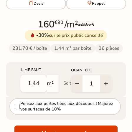


Devis
Rappel
160
/m²
€90
229,86 €
-30%
sur le prix public conseillé
231,70 € / boîte
1.44 m² par boîte
36 pièces
IL ME FAUT
QUANTITÉ
m²
Soit
Pensez aux pertes liées aux découpes ! Majorez
vos surfaces de 10%