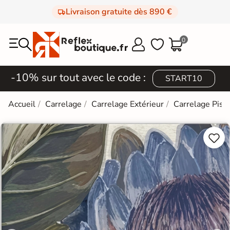
Livraison gratuite dès 890 €
0



-10% sur tout avec le code :
START10
Accueil
Carrelage
Carrelage Extérieur
Carrelage Pisc

