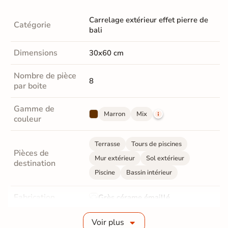
Carrelage extérieur effet pierre de
Catégorie
bali
Dimensions
30x60 cm
Nombre de pièce
8
par boite
Gamme de
Marron
Mix
couleur
Terrasse
Tours de piscines
Pièces de
Mur extérieur
Sol extérieur
destination
Piscine
Bassin intérieur
Fabrication
Grès cérame émaillé
Epaisseur
9 mm
Voir plus