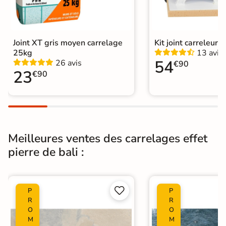
Résistant au Gel
Oui
Joint XT gris moyen carrelage
Kit joint carreleur p
Variation de la
V4
25kg
13 avis
couleur
54
26 avis
€90
23
€90
Conditionnement
Boite
Choix
1er Choix
Pose
Coller
Meilleures ventes des carrelages effet
Support
Chape
Ancien carrelage
pierre de bali :
Normes
Certification CE


P
P
Origine
Espagne
R
R
O
O
Type de pose
Pose collée
M
M