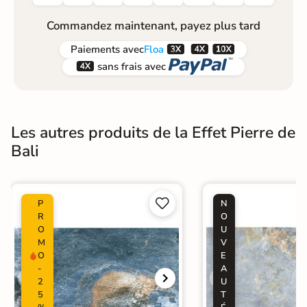
Commandez maintenant, payez plus tard



Paiements
avec
Floa


sans frais avec
Les autres produits de la Effet Pierre de
Bali


P
N
R
O
O
U
M
V
O
E
-
A
2
U
5
T