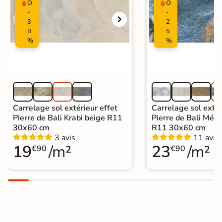
O
O
-
-
Carrelage Piscine
|
3
2
Carrelage terrasse effet pierre
8
5
Catégories
naturelle
%
%
|
Carrelage 30x60 cm
|
Carrelage marron
Carrelage sol extérieur effet
Carrelage sol extér
Pierre de Bali Krabi beige R11
Pierre de Bali Mété
30x60 cm
R11 30x60 cm
3 avis
11 avis
19
/m²
23
/m²
€90
€90