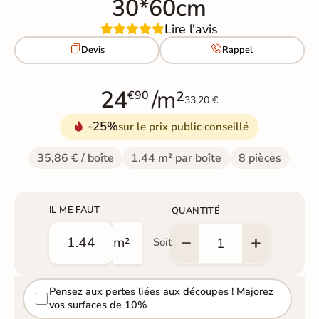
30*60cm
Lire l'avis


Devis
Rappel
24
/m²
€90
33,20 €
-25%
sur le prix public conseillé
35,86 € / boîte
1.44 m² par boîte
8 pièces
IL ME FAUT
QUANTITÉ
m²
Soit
Pensez aux pertes liées aux découpes ! Majorez
vos surfaces de 10%