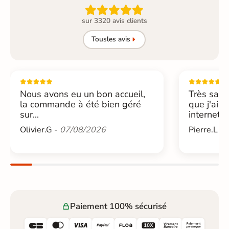

sur 3320 avis clients
Tous
les avis
Nous avons eu un bon accueil,
Très sati
la commande à été bien géré
que j'ai 
sur...
internet....
Olivier.G -
07/08/2026
Pierre.L -
Paiement 100% sécurisé





