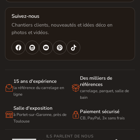
Suivez-nous
Chantiers clients, nouveautés et idées déco en
photos et vidéos.




Des milliers de
15 ans d'expérience
références


la référence du carrelage en
carrelage, parquet, salle de
ligne
bain
Salle d'exposition
Paiement sécurisé


à Portet-sur-Garonne, près de
CB, PayPal, 3x sans frais
Toulouse
ILS PARLENT DE NOUS