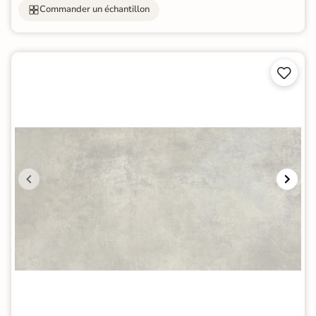
Commander un échantillon

