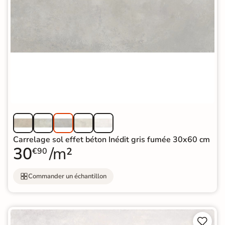
Carrelage sol effet béton Inédit gris fumée 30x60 cm
30
/m²
€90
Commander un échantillon

