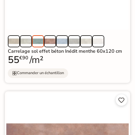
Carrelage sol effet béton Inédit menthe 60x120 cm
55
/m²
€90
Commander un échantillon

