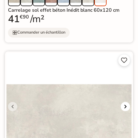
Carrelage sol effet béton Inédit blanc 60x120 cm
41
/m²
€90
Commander un échantillon

