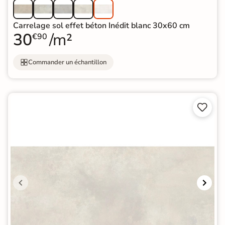
Carrelage sol effet béton Inédit blanc 30x60 cm
30
/m²
€90
Commander un échantillon

