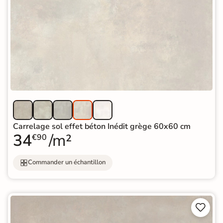
Carrelage sol effet béton Inédit grège 60x60 cm
34
/m²
€90
Commander un échantillon

