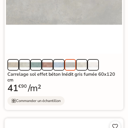
Carrelage sol effet béton Inédit gris fumée 60x120
cm
41
/m²
€90
Commander un échantillon

