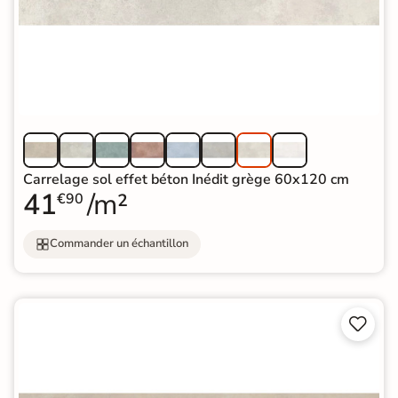
Carrelage sol effet béton Inédit grège 60x120 cm
41
/m²
€90
Commander un échantillon

