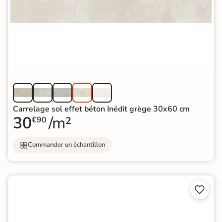
Carrelage sol effet béton Inédit grège 30x60 cm
30
/m²
€90
Commander un échantillon

