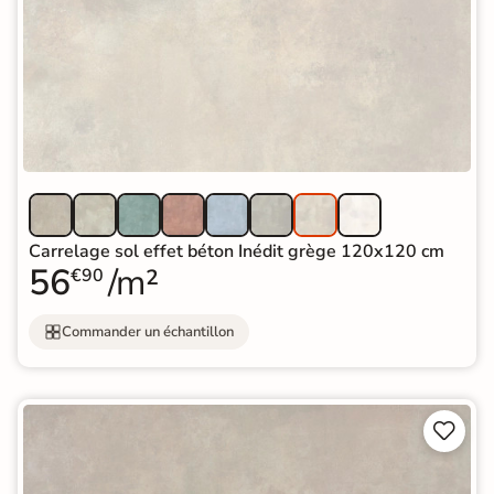
Carrelage sol effet béton Inédit grège 120x120 cm
56
/m²
€90
Commander un échantillon

