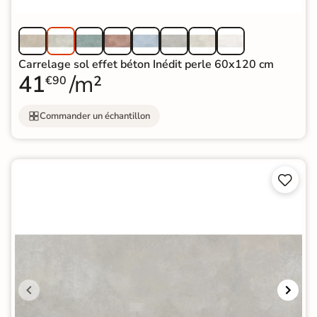
Carrelage sol effet béton Inédit perle 60x120 cm
41
/m²
€90
Commander un échantillon

