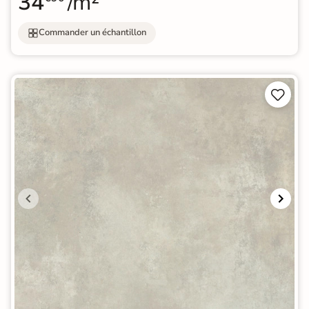
34
/m²
Commander un échantillon

