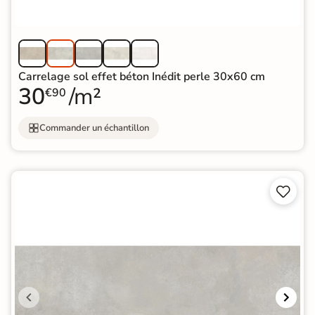
Carrelage sol effet béton Inédit perle 30x60 cm
30
/m²
€90
Commander un échantillon

