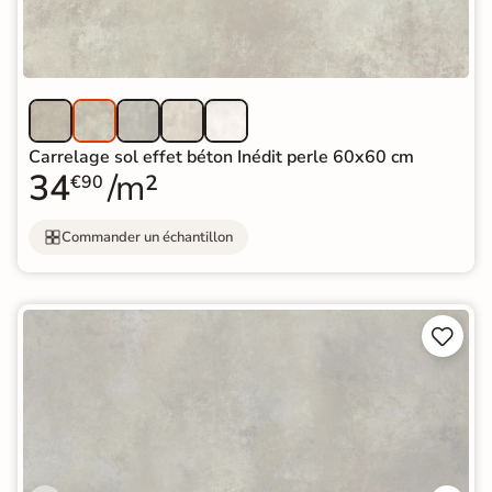
Carrelage sol effet béton Inédit perle 60x60 cm
34
/m²
€90
Commander un échantillon

