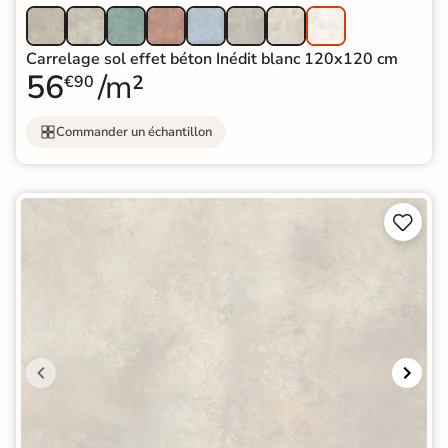
Carrelage sol effet béton Inédit blanc 120x120 cm
56
/m²
€90
Commander un échantillon

