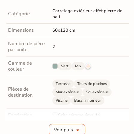
Carrelage extérieur effet pierre de
Catégorie
bali
Dimensions
60x120 cm
Nombre de pièce
2
par boite
Gamme de
Vert
Mix
couleur
Terrasse
Tours de piscines
Pièces de
Mur extérieur
Sol extérieur
destination
Piscine
Bassin intérieur
Fabrication
Grès cérame émaillé
Epaisseur
8 mm
Voir plus