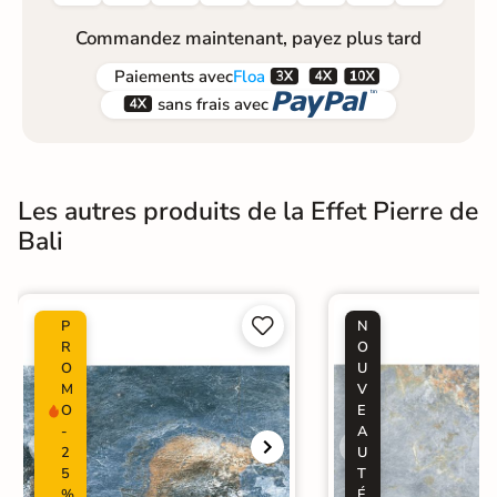
Commandez maintenant, payez plus tard



Paiements
avec
Floa


sans frais avec
Les autres produits de la Effet Pierre de
Bali


P
N
R
O
O
U
M
V
O
E
-
A
2
U
5
T
%
É