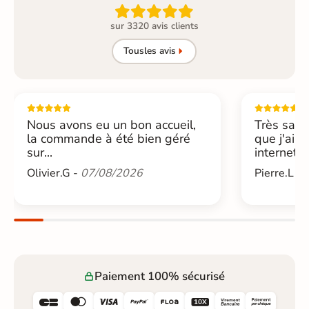

sur 3320 avis clients
Tous
les avis
Nous avons eu un bon accueil,
Très sati
la commande à été bien géré
que j'ai 
sur...
internet....
Olivier.G -
07/08/2026
Pierre.L -
Paiement 100% sécurisé





