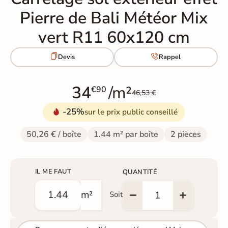
Pierre de Bali Météor Mix
vert R11 60x120 cm


Devis
Rappel
34
/m²
€90
46,53 €
-25%
sur le prix public conseillé
50,26 € / boîte
1.44 m² par boîte
2 pièces
IL ME FAUT
QUANTITÉ
m²
Soit