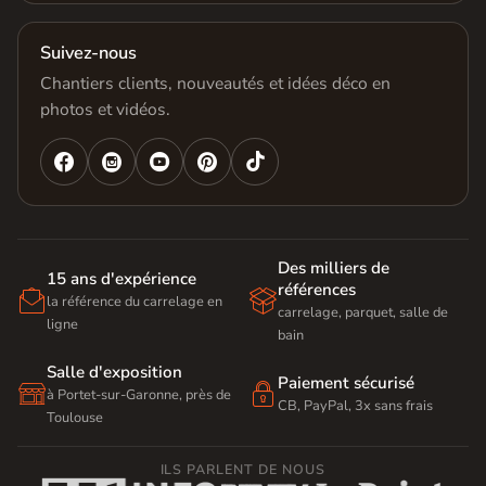
Suivez-nous
Chantiers clients, nouveautés et idées déco en
photos et vidéos.




Des milliers de
15 ans d'expérience
références


la référence du carrelage en
carrelage, parquet, salle de
ligne
bain
Salle d'exposition
Paiement sécurisé


à Portet-sur-Garonne, près de
CB, PayPal, 3x sans frais
Toulouse
ILS PARLENT DE NOUS