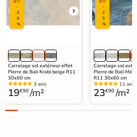
O
O
|
Carrelage extérieur grand format
-
-
3
2
8
5
%
%
Carrelage sol extérieur effet
Carrelage sol extér
Pierre de Bali Krabi beige R11
Pierre de Bali Mété
30x60 cm
R11 30x60 cm
3 avis
11 avis
19
/m²
23
/m²
€90
€90