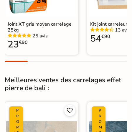
V4
couleur
Conditionnement
Boite
Joint XT gris moyen carrelage
Kit joint carreleur p
25kg
13 avis
Choix
1er Choix
54
26 avis
€90
23
€90
Pose
Coller
Support
Chape
Ancien carrelage
Normes
Certification CE
Meilleures ventes des carrelages effet
pierre de bali :
Origine
Espagne
Type de pose
Pose collée


P
P
Carrelage Piscine
|
R
R
Carrelage terrasse effet pierre
O
O
Catégories
naturelle
M
M
|
Carrelage 60x120
|
Carrelage Vert