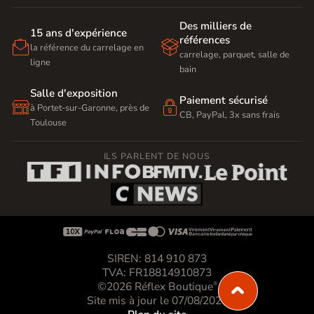
Des milliers de
15 ans d'expérience
références


la référence du carrelage en
carrelage, parquet, salle de
ligne
bain
Salle d'exposition
Paiement sécurisé


à Portet-sur-Garonne, près de
CB, PayPal, 3x sans frais
Toulouse
ILS PARLENT DE NOUS









SIREN: 814 910 873
TVA: FR18814910873
©2026 Réflex Boutique
®
Site mis à jour le 07/08/2026