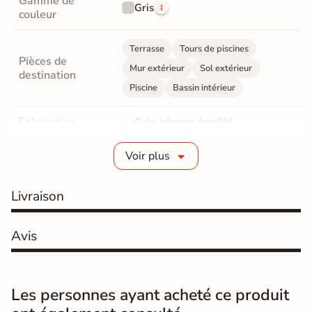
Gamme de
Gris
couleur
Terrasse
Tours de piscines
Pièces de
Mur extérieur
Sol extérieur
destination
Piscine
Bassin intérieur
Fabrication
Grès cérame émaillé
Epaisseur
9 mm
Voir plus
Coefficient
R11 - Très antidérapant
Livraison
antidérapant
Résistance à
Avis
Gr4 - Très résistant
l'usure
Masse colorée
Non
Les personnes ayant acheté ce produit
Bords
Non-rectifié