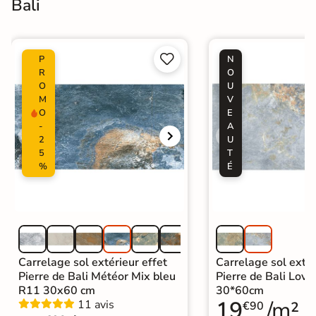
Bali


P
N
R
O
O
U
M
V
O
E
-
A
2
U
5
T
%
É
Carrelage sol extérieur effet
Carrelage sol extér
Pierre de Bali Météor Mix bleu
Pierre de Bali Lovi
R11 30x60 cm
30*60cm
19
/m²
11 avis
€90