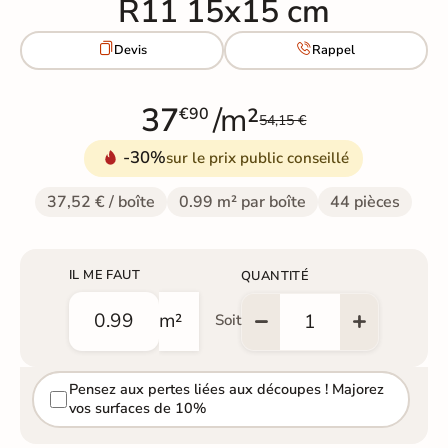
R11 15x15 cm


Devis
Rappel
37
/m²
€90
54,15 €
-30%
sur le prix public conseillé
37,52 € / boîte
0.99 m² par boîte
44 pièces
IL ME FAUT
QUANTITÉ
m²
Soit
Pensez aux pertes liées aux découpes ! Majorez
vos surfaces de 10%