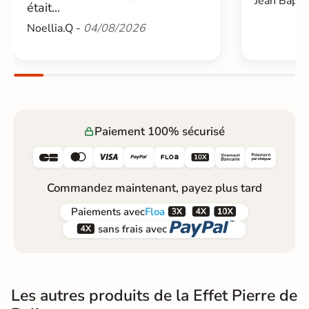
Jean Bapti
était...
Noellia.Q -
04/08/2026
Paiement 100% sécurisé






Commandez maintenant, payez plus tard



Paiements
avec
Floa


sans frais avec
Les autres produits de la Effet Pierre de