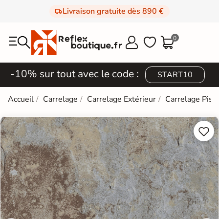
Livraison gratuite dès 890 €
0



-10% sur tout avec le code :
START10
Accueil
Carrelage
Carrelage Extérieur
Carrelage Pisc

