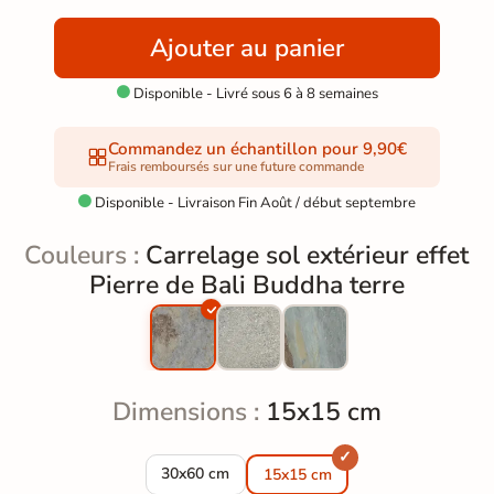
Ajouter au panier
Disponible - Livré sous 6 à 8 semaines

Commandez un échantillon pour 9,90€
Frais remboursés sur une future commande
Disponible - Livraison Fin Août / début septembre

Couleurs :
Carrelage sol extérieur effet
Pierre de Bali Buddha terre
Dimensions :
15x15 cm
Carrelage sol extérieur effet Pierre de Bali B
30x60 cm
15x15 cm