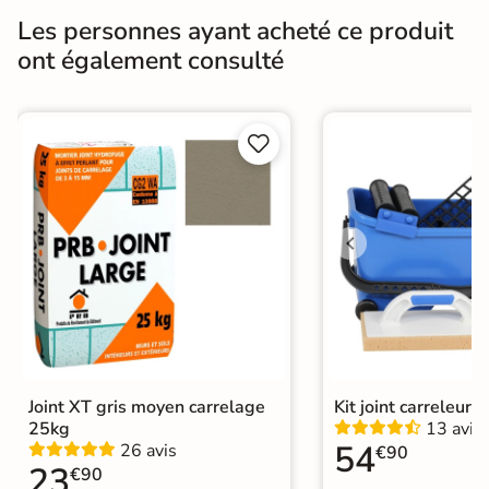
Les personnes ayant acheté ce produit
Finition
Mate
ont également consulté
Surface
Antidérapante
Résistant au Gel


Oui
Variation de la
V2
couleur
Conditionnement
Boite
Choix
1er Choix
Pose
Coller
Joint XT gris moyen carrelage
Kit joint carreleur p
Support
Chape
Ancien carrelage
25kg
13 avis
54
26 avis
€90
Normes
23
Certification CE
€90