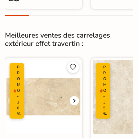
Origine
Italie
Type de pose
Pose collée
Meilleures ventes des carrelages
Carrelage terrasse effet pierre
extérieur effet travertin :
naturelle
|
Carrelage Beige
|
Catégories
Carrelage travertin extérieur 10mm
|
Carrelage intérieur / extérieur


P
P
identique
R
R
O
O
M
M
O
O
-
-
3
3
0
5
%
%