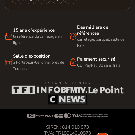
Des milliers de
15 ans d'expérience
références


la référence du carrelage en
carrelage, parquet, salle de
ligne
bain
Salle d'exposition
Paiement sécurisé


à Portet-sur-Garonne, près de
CB, PayPal, 3x sans frais
Toulouse
ILS PARLENT DE NOUS









SIREN: 814 910 873
TVA: FR18814910873