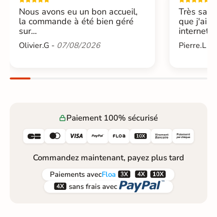
Nous avons eu un bon accueil,
Très sati
la commande à été bien géré
que j'ai 
sur...
internet....
Olivier.G -
07/08/2026
Pierre.L -
Paiement 100% sécurisé






Commandez maintenant, payez plus tard



Paiements
avec
Floa


sans frais avec