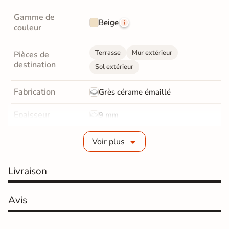
Gamme de
Beige
couleur
Terrasse
Mur extérieur
Pièces de
destination
Sol extérieur
Fabrication
Grès cérame émaillé
Epaisseur
9 mm
Coefficient
Voir plus
R11 - Très antidérapant
antidérapant
Livraison
Résistance à
Gr4 - Très résistant
l'usure
Avis
Masse colorée
Non
Bords
Non-rectifié