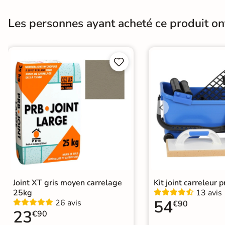
Finition
Mate
Les personnes ayant acheté ce produit o
Résistant au Gel
Oui


Conditionnement
Boite
Pose
Coller
Normes
Certification CE
Type de pose
Pose collée
Joint XT gris moyen carrelage
Kit joint carreleur p
25kg
13 avis
54
26 avis
€90
23
€90