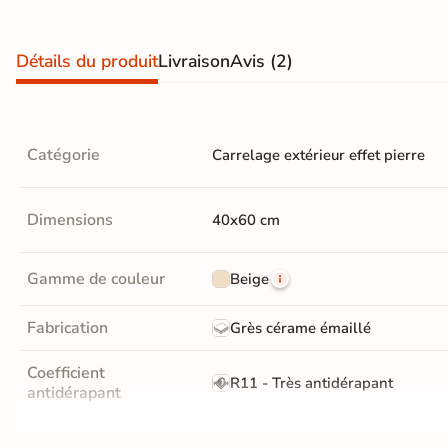
d'acheter
Utilisez notre simulateur
Détails du produit
Livraison
Avis
(2)
de carrelage en 3D pour
afficher nos produits
dans
votre maison
Catégorie
Carrelage extérieur effet pierre
3D
3D
Dimensions
40x60 cm
Gamme de couleur
Beige
Rendu
Testez
Simple,
réaliste
plusieurs
rapide
en
références
et gratuit
temps
Fabrication
Grès cérame émaillé
réel
Tester le
Coefficient
R11 - Très antidérapant
antidérapant
simulateur 3D
Aucune inscription requise
Masse colorée
Non