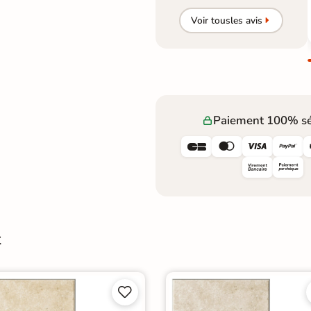
Voir tous
les avis
Paiement 100% sé




t

