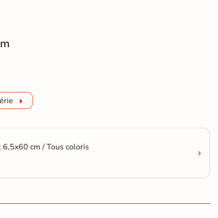
cm
rieur effet travertin Auvergnat beige R11 multi-formats
érie
 6,5x60 cm / Tous coloris