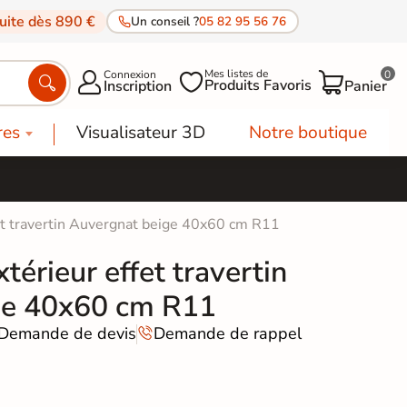
tuite dès 890 €
Un conseil ?
05 82 95 56 76
Mes listes de
Connexion
0




Produits Favoris
Inscription
Panier
res
Visualisateur 3D
Notre boutique
fet travertin Auvergnat beige 40x60 cm R11
térieur effet travertin
ge 40x60 cm R11
Demande de devis
Demande de rappel
