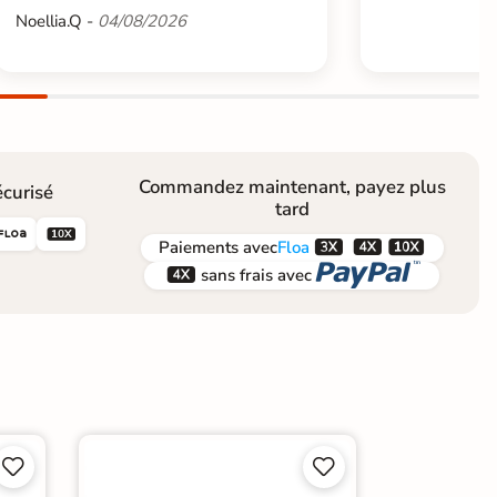
Noellia.Q -
04/08/2026
Commandez maintenant, payez plus
curisé
tard





Paiements
avec
Floa


sans frais avec



