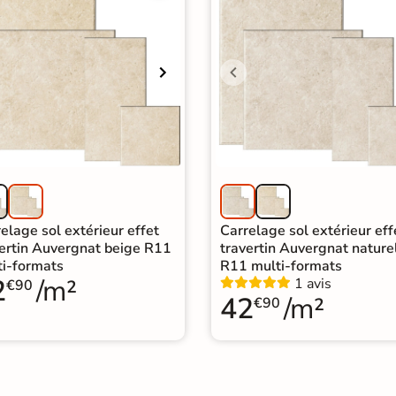
elage sol extérieur effet
Carrelage sol extérieur eff
vertin Auvergnat beige R11
travertin Auvergnat nature
ti-formats
R11 multi-formats
2
/m²
1 avis
€90
42
/m²
€90