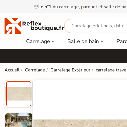
Le n°1
du carrelage, parquet et salle de ba
Carrelage
Mobilier
Parquet
Carrelage
Salle de bain
Par
Intérieur
et
Stratifié
squ'à
50%
Vasque
Carrelage
Parquet
PAR
Extérieur
Contrecollé
TYPE
Douche
relages
Accueil
Carrelage
Carrelage Extérieur
carrelage trave
Dalle
Lames
aïences
Terrasse
Baignoires
PAR
PVC
Sur Plot
et Balnéos
squ'à
COULEUR
40%
Carrelage
Dalles
WC
Salle de
Stratifié
PVC
Bain
Bois
Carrelage
quets
Lames
Colle &
Salle de
ols
clair
Finition
Bain
tifiés