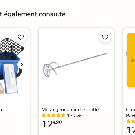
Surface
Anti
nt également consulté
Variation de la couleur
V2




Choix
1er 
Support
Ch
Origine
Itali
Carr
Catégories
Carr
Carr
ro
Mélangeur à mortier colle
Cro
17 avis
Pavi
12
€90
1