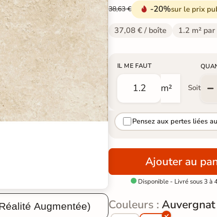
-20%
sur le prix pu
38,63 €
37,08 € / boîte
1.2 m² par
IL ME FAUT
QUA
m²
Soit
Pensez aux pertes liées a
Ajouter au pan
Disponible - Livré sous 3 à 

Couleurs :
Auvergnat
 Réalité Augmentée)