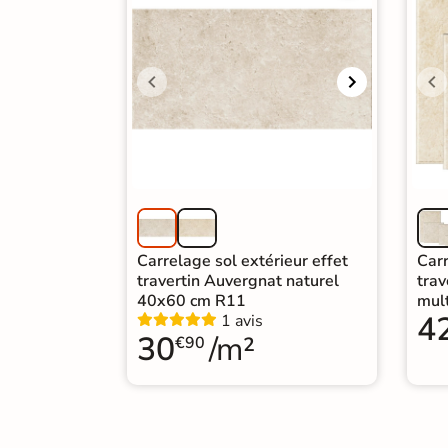
Carrelage extra fin
Voir tous les
formats
PAR FINITION
Carrelage poli /
semi-poli
Carrelage brillant
Carrelage sol extérieur effet
Carr
travertin Auvergnat naturel
tra
40x60 cm R11
mul
Échantillons gratuits
4
1 avis
30
/m²
€90
SIMULATEUR 3D
Visualisez
avant