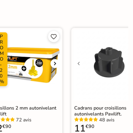
dérapante
P


Choix
R
O
ape
Ancien carrelage
M
O
-
e
2
0
elage terrasse effet pierre naturelle
|
Carrelage Beige
|
%
elage travertin extérieur 10mm
|
elage intérieur / extérieur identique
isillons 2 mm autonivelant
Cadrans pour croisillons
lift
autonivelants Pavilift.
72 avis
48 avis
2
11
€90
€90