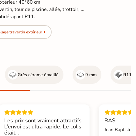
extérieur 40*60 cm.
rtin, tour de piscine, allée, trottoir, ...
ntidérapant R11.
age travertin extérieur
Grès cérame émaillé
9 mm
R11 - 
Les prix sont vraiment attractifs.
RAS
L’envoi est ultra rapide. Le colis
Jean Baptiste.L
était...