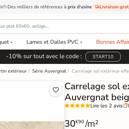
in
Des milliers de références à
prix d'usine
Livraison gra
quet
Lames et Dalles PVC
Bonnes Affai
-10% sur tout avec le code :
START10
rtin extérieur
Série Auvergnat
Carrelage sol extérieur ef
Carrelage sol ex


Auvergnat bei
Lire les 2 avis

30
/m²
€90