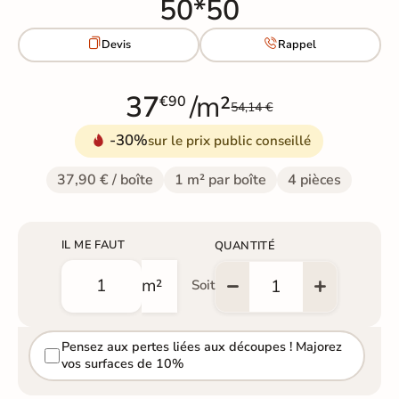
50*50


Devis
Rappel
37
/m²
€90
54,14 €
-30%
sur le prix public conseillé
37,90 € / boîte
1 m² par boîte
4 pièces
IL ME FAUT
QUANTITÉ
m²
Soit
Pensez aux pertes liées aux découpes ! Majorez
vos surfaces de 10%