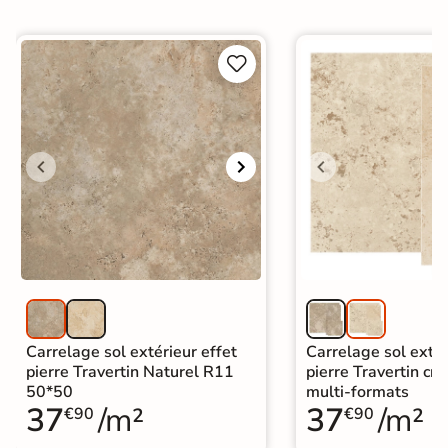


Carrelage sol extérieur effet
Carrelage sol extér
pierre Travertin Naturel R11
pierre Travertin c
50*50
multi-formats
37
/m²
37
/m²
€90
€90