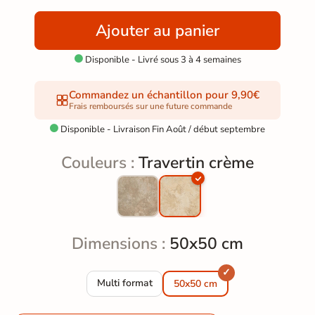
Ajouter au panier
Disponible - Livré sous 3 à 4 semaines

Commandez un échantillon pour 9,90€
Frais remboursés sur une future commande
Disponible - Livraison Fin Août / début septembre

Couleurs :
Travertin crème
Dimensions :
50x50 cm
Carrelage sol extérieur effet pierre Travertin c
Multi format
50x50 cm