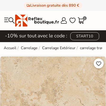
Livraison gratuite dès 890 €
0



-10% sur tout avec le code :
START10
Accueil
Carrelage
Carrelage Extérieur
carrelage trave

