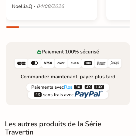
Noellia.Q -
04/08/2026
Paiement 100% sécurisé






Commandez maintenant, payez plus tard



Paiements
avec
Floa


sans frais avec
Les autres produits de la Série
Travertin