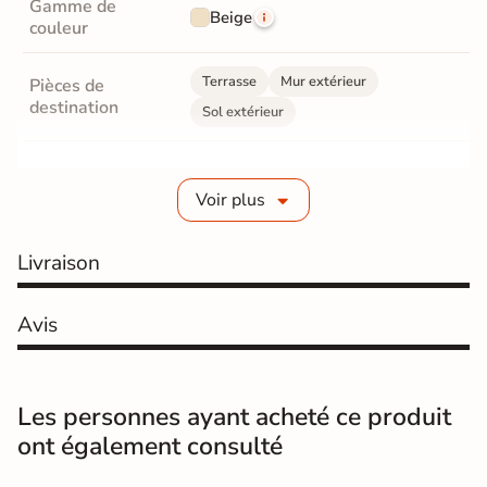
Gamme de
Beige
couleur
Terrasse
Mur extérieur
Pièces de
destination
Sol extérieur
Fabrication
Grès cérame émaillé
Voir plus
Epaisseur
10 mm
Livraison
Coefficient
R11 - Très antidérapant
antidérapant
Avis
Résistance à
GR5 - Ultra-résistant
l'usure
Masse colorée
Oui
Les personnes ayant acheté ce produit
ont également consulté
Bords
Non-rectifié