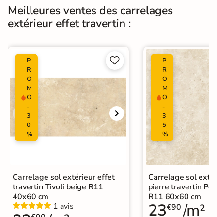
Meilleures ventes des carrelages
extérieur effet travertin :
Type de pose
Pose collée
Carrelage terrasse effet pierre
naturelle


P
P
|
Carrelage Beige
|
R
R
Catégories
Carrelage travertin extérieur 10mm
O
O
|
Carrelage 50x50 cm
|
M
M
Carrelage intérieur / extérieur
O
O
identique
-
-
3
3
0
5
%
%
Carrelage sol extérieur effet
Carrelage sol extér
travertin Tivoli beige R11
pierre travertin Po
40x60 cm
R11 60x60 cm
23
/m²
1 avis
€90