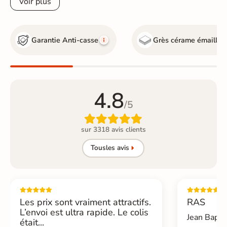
Voir plus
Garantie Anti-casse
Grès cérame émaillé
4.8
/5

sur 3318 avis clients
Tous
les avis
Les prix sont vraiment attractifs.
RAS
L’envoi est ultra rapide. Le colis
Jean Bapti
était...