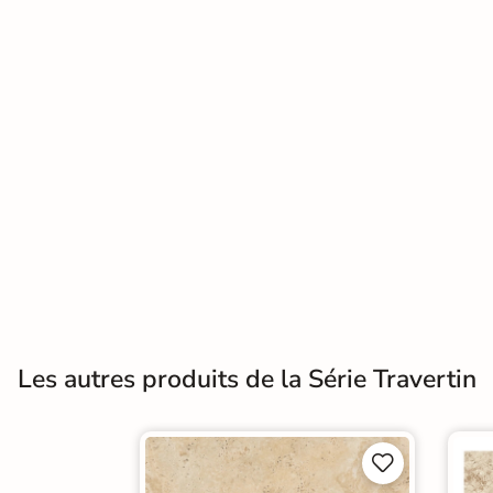
Terre
cuite &
tomette
Parement
mural
intérieur
PAR FORME &
DIMENSION
Carrelage
Les autres produits de la Série Travertin
hexagonal
Carrelage très
grand format

