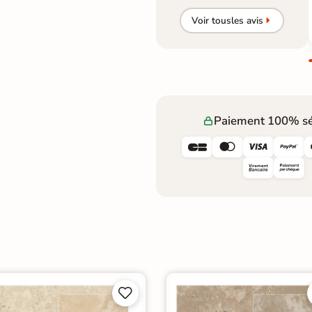
Voir tous
les avis
Paiement 100% sé





