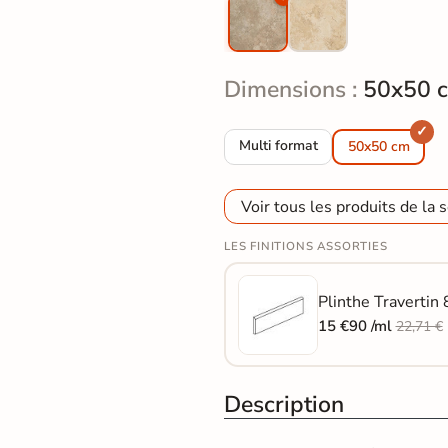
Dimensions :
50x50 
Carrelage sol extérieur effet pie
Multi format
50x50 cm
Voir tous les produits de la s
LES FINITIONS ASSORTIES
Plinthe Travertin 
15 €90 /ml
22,71 €
Description