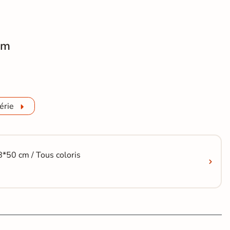
cm
rre Travertin Naturel R11 multi-formats
érie
8*50 cm / Tous coloris