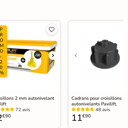
dérapante
P


Choix
R
O
ape
Ancien carrelage
M
O
-
e
2
0
elage terrasse effet pierre naturelle
|
Carrelage Beige
|
%
elage travertin extérieur 10mm
|
Carrelage 50x50 cm
|
elage intérieur / extérieur identique
isillons 2 mm autonivelant
Cadrans pour croisillons
lift
autonivelants Pavilift.
72 avis
48 avis
2
11
€90
€90