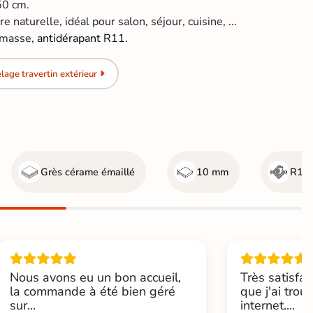
50 cm.
e naturelle, idéal pour salon, séjour, cuisine, ...
 masse,
antidérapant R11.
age travertin extérieur
Grès cérame émaillé
10 mm
R11 
Nous avons eu un bon accueil,
Très satisfai
la commande à été bien géré
que j'ai trou
sur...
internet....