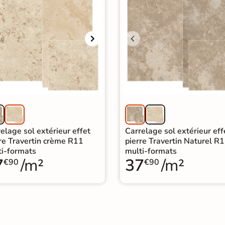
elage sol extérieur effet
Carrelage sol extérieur eff
re Travertin crème R11
pierre Travertin Naturel R
ti-formats
multi-formats
7
/m²
37
/m²
€90
€90