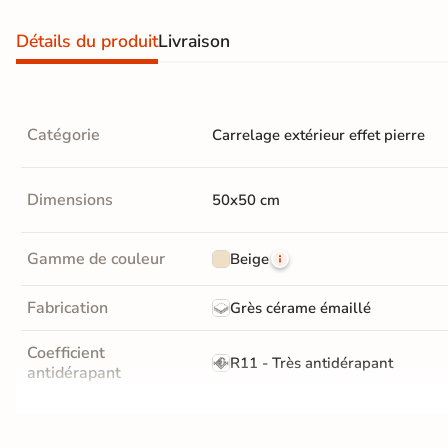
Recevez vos
Détails du produit
Livraison
échantillons chez
vous
en
quelques jours
Catégorie
Carrelage extérieur effet pierre
* Seuls les frais
Dimensions
50x50 cm
d'expédition vous
seront facturés
—
et remboursés
Gamme de couleur
Beige
intégralement
sur
votre future
commande
Fabrication
Grès cérame émaillé
Demander mes
Coefficient
R11 - Très antidérapant
échantillons
antidérapant
gratuits
Masse colorée
Oui