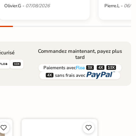
Olivier.G -
07/08/2026
Pierre.L -
06/08
Commandez maintenant, payez plus
curisé
tard





Paiements
avec
Floa


sans frais avec



