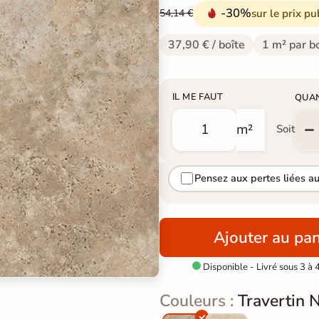
-30%
sur le prix pu
54,14 €
37,90 € / boîte
1 m² par b
IL ME FAUT
QUA
m²
Soit
Pensez aux pertes liées a
Ajouter au pan
Disponible - Livré sous 3 à 

Couleurs :
Travertin 