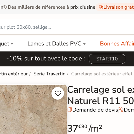
in
Des milliers de références à
prix d'usine
Livraison gra
quet
Lames et Dalles PVC
Bonnes Affai
-10% sur tout avec le code :
START10
rtin extérieur
Série Travertin
Carrelage sol extérieur effe
Carrelage sol ex


Naturel R11 5
Demande de devis
Dem


37
/m²
€90