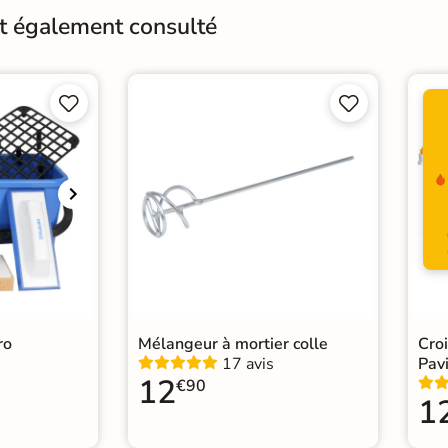
Surface
Anti
nt également consulté
Variation de la couleur
V3




Choix
1er 
Support
Ch
Origine
Itali
Carr
Catégories
Carr
Carr
ro
Mélangeur à mortier colle
Cro
17 avis
Pavi
12
€90
1