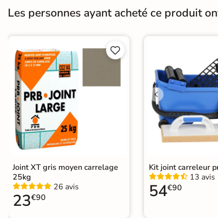
Finition
Mate
Les personnes ayant acheté ce produit o
Résistant au Gel
Oui


Conditionnement
Boite
Pose
Coller
Normes
Certification CE
Type de pose
Pose collée
Joint XT gris moyen carrelage
Kit joint carreleur p
25kg
13 avis
54
26 avis
€90
23
€90