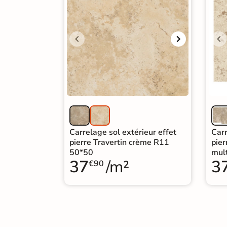
Carrelage extra fin
Voir tous les
formats
PAR FINITION
Carrelage poli /
semi-poli
Carrelage brillant
Carrelage sol extérieur effet
Carr
pierre Travertin crème R11
pier
50*50
mul
Échantillons gratuits
37
/m²
3
€90
ÉCHANTILLONS
GRATUITS
Échantillons
GRATUITS
*