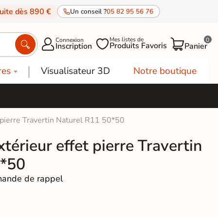
tuite dès 890 €
Un conseil ?
05 82 95 56 76
Mes listes de
Connexion
0




Produits Favoris
Inscription
Panier
res
Visualisateur 3D
Notre boutique
t pierre Travertin Naturel R11 50*50
térieur effet pierre Travertin
0*50
ande de rappel