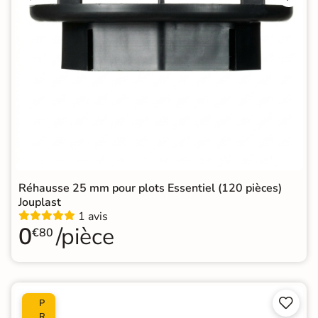
Réhausse 25 mm pour plots Essentiel (120 pièces)
Jouplast
1 avis
0
/pièce
€80


P
R