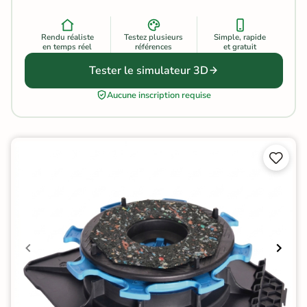
Rendu réaliste
Testez plusieurs
Simple, rapide
en temps réel
références
et gratuit
Tester le simulateur 3D
Aucune inscription requise

