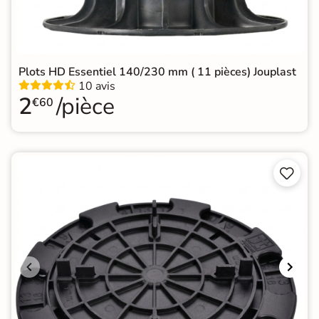
Plots HD Essentiel 140/230 mm ( 11 pièces) Jouplast
10 avis
2
/pièce
€60

