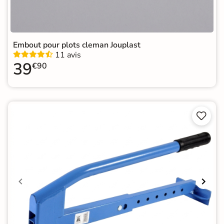
Embout pour plots cleman Jouplast
11 avis
39
€90

