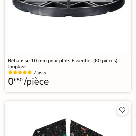
Réhausse 10 mm pour plots Essentiel (60 pièces)
Jouplast
7 avis
0
/pièce
€80

