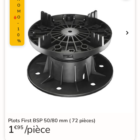
O
M
O
-
1
0
%
Plots First BSP 50/80 mm ( 72 pièces)
1
/pièce
€95