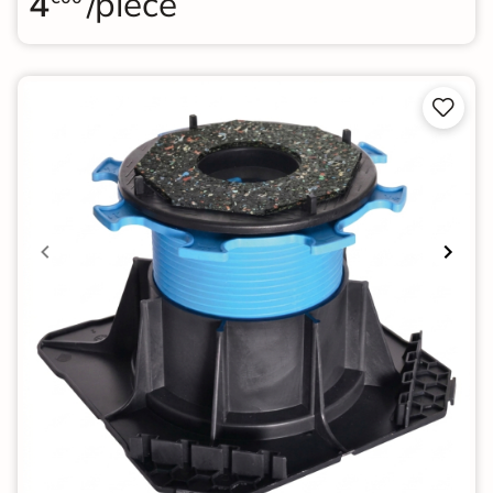
4
/pièce

