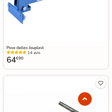
Pose dalles Jouplast
14 avis
64
€90

