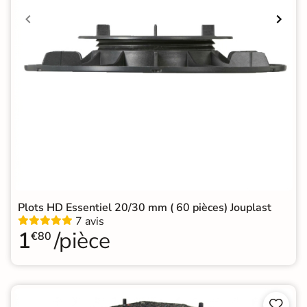
Plots HD Essentiel 20/30 mm ( 60 pièces) Jouplast
7 avis
1
/pièce
€80

