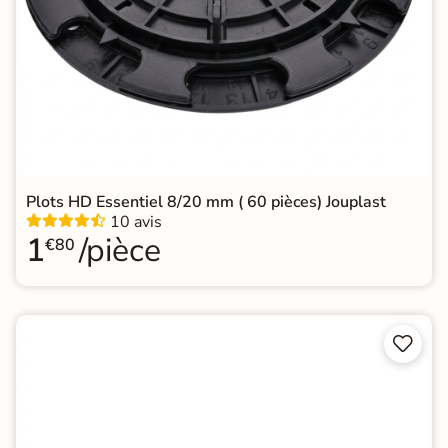
Plots HD Essentiel 8/20 mm ( 60 pièces) Jouplast
10 avis
1
/pièce
€80

