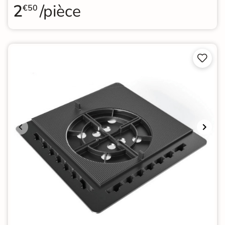
2
/pièce
€50

