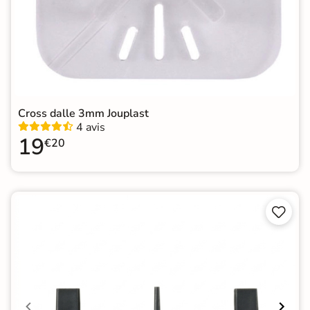
Cross dalle 3mm Jouplast
4 avis
19
€20

