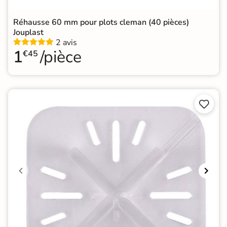
Réhausse 60 mm pour plots cleman (40 pièces)
Jouplast
2 avis
1
/pièce
€45

