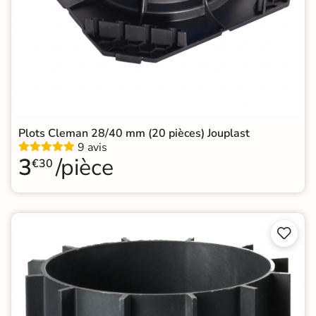
Plots Cleman 28/40 mm (20 pièces) Jouplast
9 avis
3
/pièce
€30

