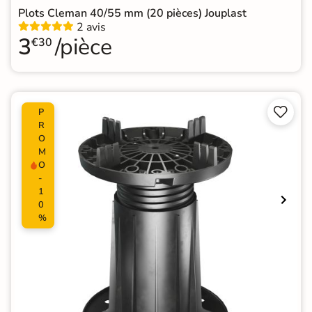
Plots Cleman 40/55 mm (20 pièces) Jouplast
2 avis
3
/pièce
€30


P
R
O
M
O
-
1
0
%