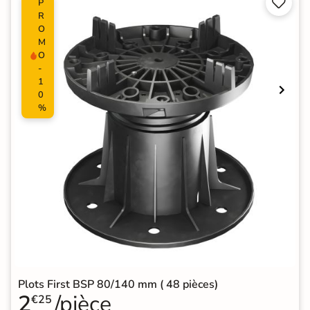


P
R
O
M
O
-
1
0
%
Plots First BSP 80/140 mm ( 48 pièces)
2
/pièce
€25