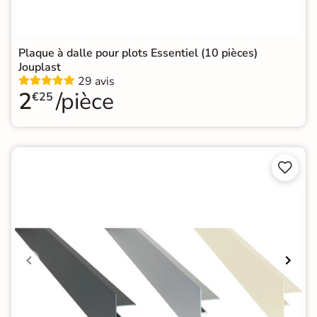
Plaque à dalle pour plots Essentiel (10 pièces)
Jouplast
29 avis
2
/pièce
€25

