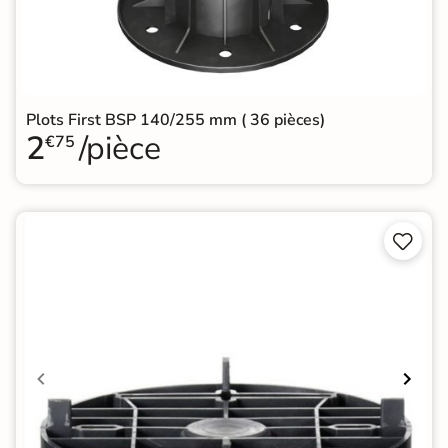
Plots First BSP 140/255 mm ( 36 pièces)
2
/pièce
€75

