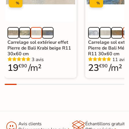
express
%
%
Carrelage sol extérieur effet
Carrelage sol extér
Pierre de Bali Krabi beige R11
Pierre de Bali Mété
30x60 cm
R11 30x60 cm
3 avis
11 avis
19
/m²
23
/m²
€90
€90


Avis clients
Échantillons gratuit