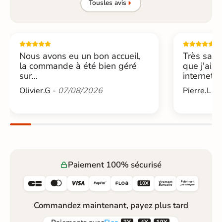
Tous
les avis
Nous avons eu un bon accueil,
Très sati
la commande à été bien géré
que j'ai 
sur...
internet....
Olivier.G -
07/08/2026
Pierre.L -
Paiement 100% sécurisé






Commandez maintenant, payez plus tard