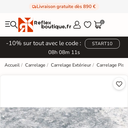
Livraison gratuite dès 890 €
0



-10% sur tout avec le code :
START10
08h 08m 10s
Accueil
Carrelage
Carrelage Extérieur
Carrelage Pisc

