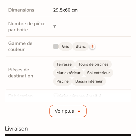
Dimensions
29,5x60 cm
Nombre de pièce
7
par boite
Gamme de
Gris
Blanc
couleur
Terrasse
Tours de piscines
Pièces de
Mur extérieur
Sol extérieur
destination
Piscine
Bassin intérieur
Fabrication
Grès cérame émaillé
Epaisseur
8 mm
Voir plus
Coefficient
R11 - Très antidérapant
Livraison
antidérapant