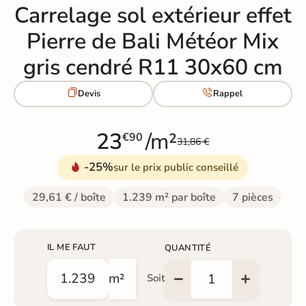
Carrelage sol extérieur effet
Pierre de Bali Météor Mix
gris cendré R11 30x60 cm


Devis
Rappel
23
/m²
€90
31,86 €
-25%
sur le prix public conseillé
29,61 € / boîte
1.239 m² par boîte
7 pièces
IL ME FAUT
QUANTITÉ
m²
Soit