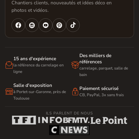
Chantiers clients, nouveautés et idées déco en
photos et vidéos.




Des milliers de
15 ans d'expérience
références


la référence du carrelage en
carrelage, parquet, salle de
ligne
bain
Salle d'exposition
Paiement sécurisé


à Portet-sur-Garonne, près de
CB, PayPal, 3x sans frais
Toulouse
ILS PARLENT DE NOUS