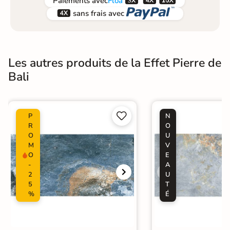



Paiements
avec
Floa


sans frais avec
Les autres produits de la Effet Pierre de
Bali


P
N
R
O
O
U
M
V
O
E
-
A
2
U
5
T
%
É