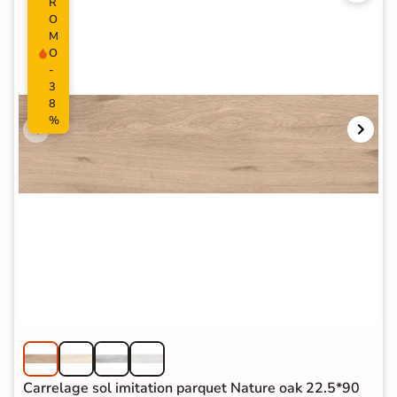
R
O
M
O
-
3
8
%
Carrelage sol imitation parquet Nature oak 22.5*90