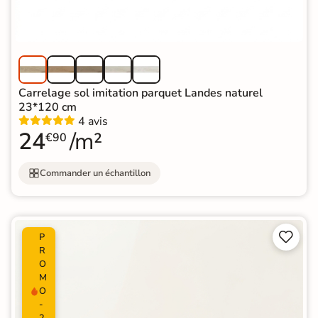
Carrelage sol imitation parquet Landes naturel
23*120 cm
4 avis
24
/m²
€90
Commander un échantillon


P
R
O
M
O
-
2