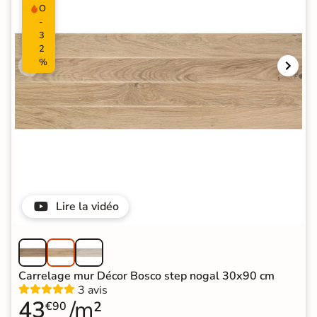
O
-
3
2
%
Lire la vidéo
Carrelage mur Décor Bosco step nogal 30x90 cm
3 avis
43
/m²
€90