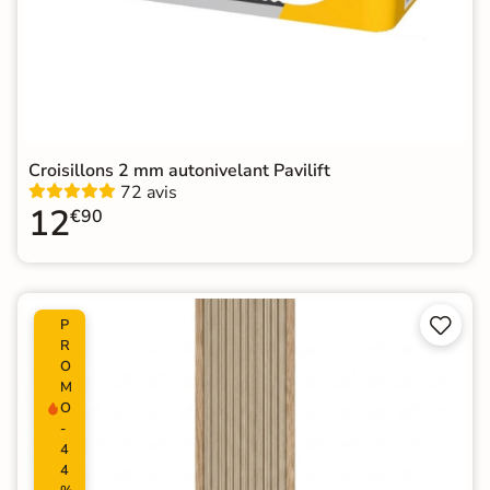
Croisillons 2 mm autonivelant Pavilift
72 avis
12
€90


P
R
O
M
O
-
4
4