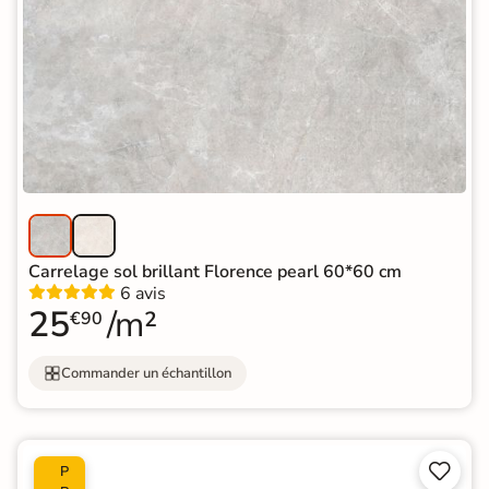
Carrelage sol brillant Florence pearl 60*60 cm
6 avis
25
/m²
€90
Commander un échantillon


P