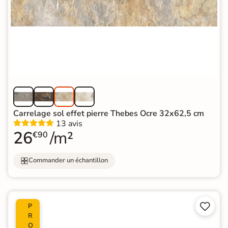
Carrelage sol effet pierre Thebes Ocre 32x62,5 cm
13 avis
26
/m²
€90
Commander un échantillon


P
R
O