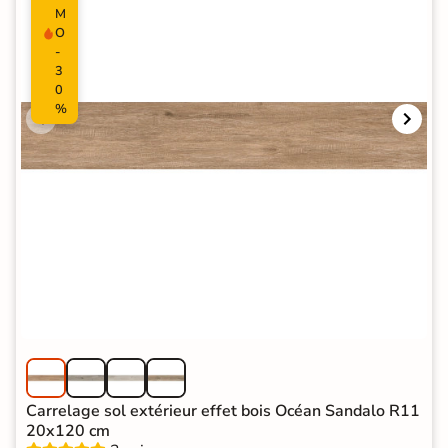
M
O
-
3
0
%
Carrelage sol extérieur effet bois Océan Sandalo R11
20x120 cm