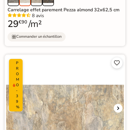
Carrelage effet parement Pezza almond 32x62,5 cm
8 avis
29
/m²
€90
Commander un échantillon


P
R
O
M
O
-
3
9
%