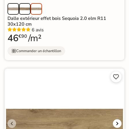
Dalle extérieur effet bois Sequoia 2.0 elm R11
30x120 cm
6 avis
46
/m²
€90
Commander un échantillon

