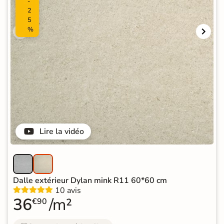
-
2
5
%
Lire la vidéo
Dalle extérieur Dylan mink R11 60*60 cm
10 avis
36
/m²
€90