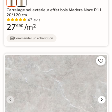
Carrelage sol extérieur effet bois Madera Noce R11
20*120 cm
43 avis
27
/m²
€90
Commander un échantillon

