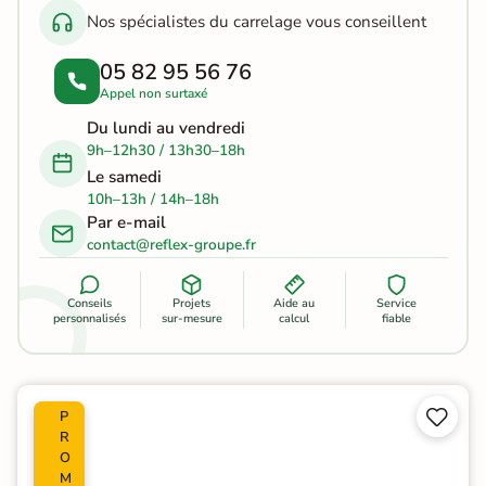
Nos spécialistes du carrelage vous conseillent
05 82 95 56 76
Appel non surtaxé
Du lundi au vendredi
9h–12h30 / 13h30–18h
Le samedi
10h–13h / 14h–18h
Par e-mail
contact@reflex-groupe.fr
Conseils
Projets
Aide au
Service
personnalisés
sur-mesure
calcul
fiable


P
R
O
M