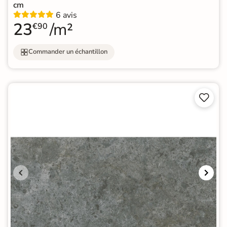
cm
6 avis
23
/m²
€90
Commander un échantillon

