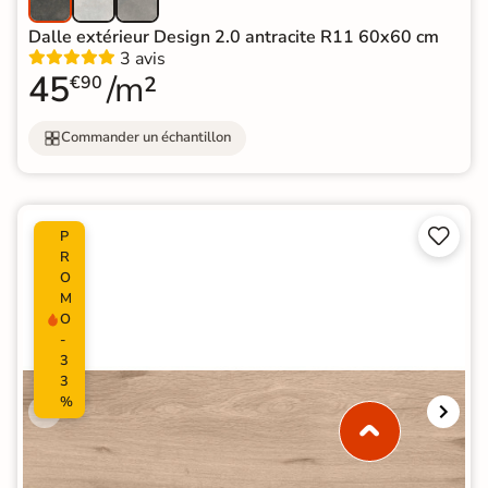
Dalle extérieur Design 2.0 antracite R11 60x60 cm
3 avis
45
/m²
€90
Commander un échantillon


P
R
O
M
O
-
3
3
%