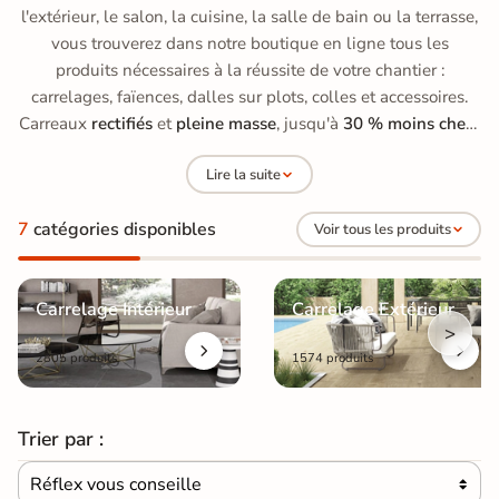
l'extérieur, le salon, la cuisine, la salle de bain ou la terrasse,
vous trouverez dans notre boutique en ligne tous les
produits nécessaires à la réussite de votre chantier :
carrelages, faïences, dalles sur plots, colles et accessoires.
Carreaux
rectifiés
et
pleine masse
, jusqu'à
30 % moins chers
qu'en grande surface de bricolage, avec des prix allant de
15
Lire la suite
à 70 €/m²
.
7
catégories disponibles
Voir tous les produits
Carrelage Intérieur
Carrelage Extérieur
>
2805 produits
1574 produits
Trier par :
Réflex vous conseille
