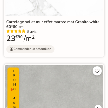
Carrelage sol et mur effet marbre mat Granito white
60*60 cm
6 avis
23
/m²
€90
Commander un échantillon


P
R
O
M
O
-
4
0
%