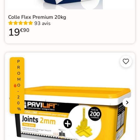
Colle Flex Premium 20kg
93 avis
19
€90


P
R
O
M
O
-
2
0
%