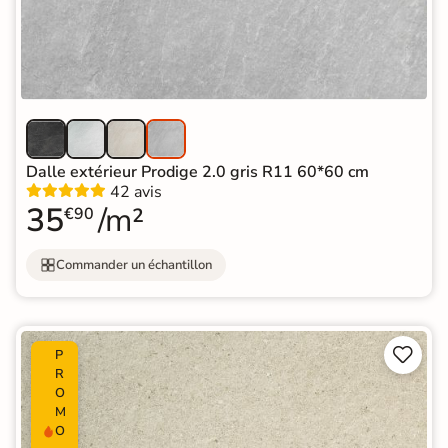
Dalle extérieur Prodige 2.0 gris R11 60*60 cm
42 avis
35
/m²
€90
Commander un échantillon


P
R
O
M
O