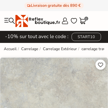
Livraison gratuite dès 890 €
0



-10% sur tout avec le code :
START10
Accueil
Carrelage
Carrelage Extérieur
carrelage trave

