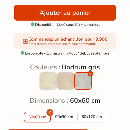
Ajouter au panier
Disponible - Livré sous 3 à 4 semaines

Commandez un échantillon pour 9,90€
Frais remboursés sur une future commande
Disponible - Livraison Fin Août / début septembre

Couleurs :
Bodrum gris
Dimensions :
60x60 cm
Carrelage sol extérieur effet pierre tra
Carrelage sol extérieur e
90x90 cm
60x120 cm
60x60 cm