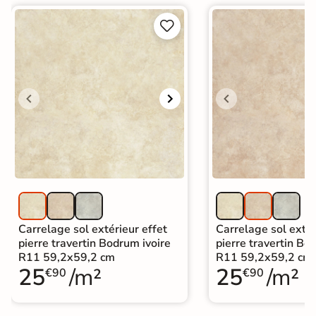


Carrelage sol extérieur effet
Carrelage sol extér
pierre travertin Bodrum ivoire
pierre travertin Bo
R11 59,2x59,2 cm
R11 59,2x59,2 cm
25
/m²
25
/m²
€90
€90