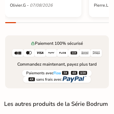
Olivier.G -
07/08/2026
Pierre.L -
Paiement 100% sécurisé






Commandez maintenant, payez plus tard



Paiements
avec
Floa


sans frais avec
Les autres produits de la Série Bodrum