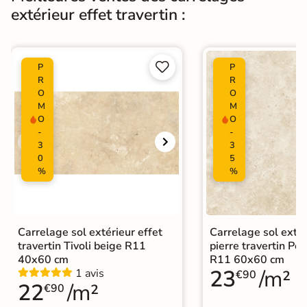
extérieur effet travertin :
naturelle
|
Carrelage 60x60
|
Carrelage Gris
|
Catégories
Carrelage travertin extérieur 10mm
|


P
P
Carrelage intérieur / extérieur
R
R
O
O
identique
M
M
O
O
-
-
3
3
0
5
%
%
Carrelage sol extérieur effet
Carrelage sol extér
travertin Tivoli beige R11
pierre travertin Po
40x60 cm
R11 60x60 cm
23
/m²
1 avis
€90
22
/m²
€90