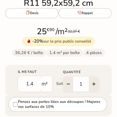
R11 59,2x59,2 cm


Devis
Rappel
25
/m²
€90
32,37 €
-20%
sur le prix public conseillé
36,26 € / boîte
1.4 m² par boîte
4 pièces
IL ME FAUT
QUANTITÉ
m²
Soit
Pensez aux pertes liées aux découpes ! Majorez
vos surfaces de 10%