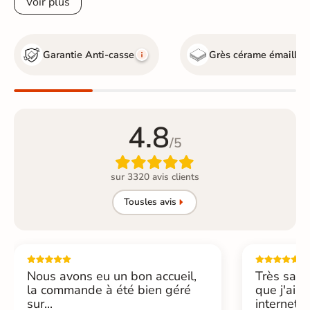
Voir plus
Garantie Anti-casse
Grès cérame émaillé
4.8
/5

sur 3320 avis clients
Tous
les avis
Nous avons eu un bon accueil,
Très sati
la commande à été bien géré
que j'ai 
sur...
internet....