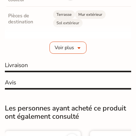
Terrasse
Mur extérieur
Pièces de
destination
Sol extérieur
Fabrication
Grès cérame émaillé
Voir plus
Epaisseur
9 mm
Livraison
Coefficient
R11 - Très antidérapant
antidérapant
Avis
Résistance à
Gr4 - Très résistant
l'usure
Masse colorée
Non
Les personnes ayant acheté ce produit
ont également consulté
Bords
rectifié
Finition
Mate