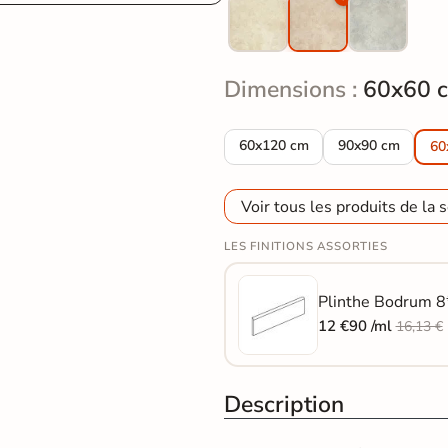
Dimensions :
60x60 
Carrelage sol extérieur effet pi
Carrelage sol ext
60x120 cm
90x90 cm
60
Voir tous les produits de la s
LES FINITIONS ASSORTIES
Plinthe Bodrum 8*
12 €90 /ml
16,13 €
Description