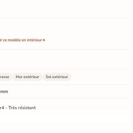
ir ce modèle en intérieur
rasse
Mur extérieur
Sol extérieur
 mm
r4 - Très résistant
ctifié