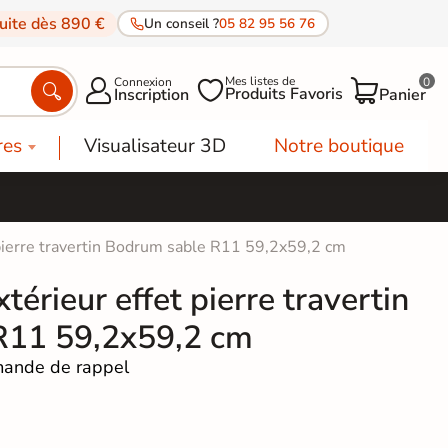
tuite dès 890 €
Un conseil ?
05 82 95 56 76
Mes listes de
Connexion
0




Produits Favoris
Inscription
Panier
res
Visualisateur 3D
Notre boutique
 pierre travertin Bodrum sable R11 59,2x59,2 cm
térieur effet pierre travertin
R11 59,2x59,2 cm
ande de rappel