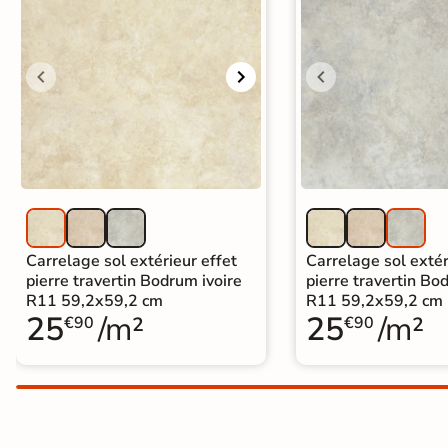
Carrelage extra fin
Voir tous les
formats
PAR FINITION
Carrelage poli /
semi-poli
Carrelage brillant
Carrelage sol extérieur effet
Carrelage sol extér
pierre travertin Bodrum ivoire
pierre travertin Bo
R11 59,2x59,2 cm
R11 59,2x59,2 cm
Échantillons gratuits
25
/m²
25
/m²
€90
€90
BESOIN D'AIDE ?
Besoin d'
aide
et de
conseil ?