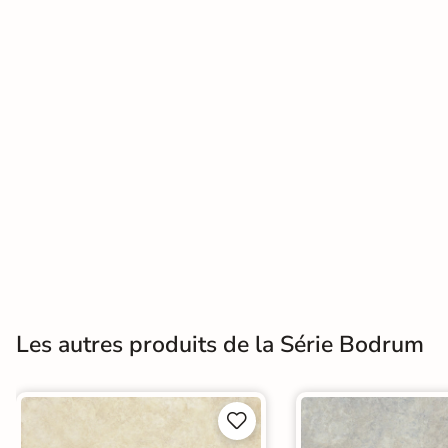
Terre
cuite &
tomette
Parement
mural
intérieur
PAR FORME &
DIMENSION
Carrelage
Les autres produits de la Série Bodrum
hexagonal
Carrelage très
grand format

