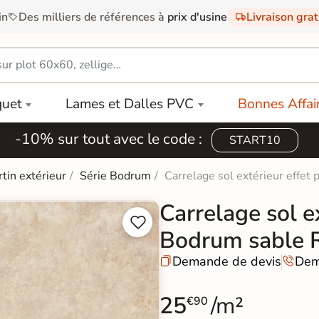
in
Des milliers de références à
prix d'usine
Livraison gra
quet
Lames et Dalles PVC
Bonnes Affai
-10% sur tout avec le code :
START10
rtin extérieur
Série Bodrum
Carrelage sol extérieur effet
Carrelage sol ex


Bodrum sable 
Demande de devis
Dem


25
/m²
€90