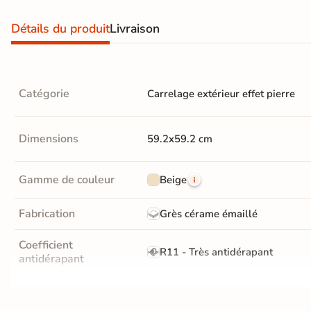
Nos spécialistes du
carrelage vous
Détails du produit
Livraison
conseillent
05 82 95 56 76
Appel non surtaxé
Du lundi au vendredi
Catégorie
Carrelage extérieur effet pierre
9h–12h30 / 13h30–18h
Le samedi
10h–13h / 14h–18h
Dimensions
59.2x59.2 cm
Par e-mail
contact@reflex-groupe.fr
Gamme de couleur
Beige
Conseils
Projets
Aide
Service
Fabrication
personnalisés
sur-
au
fiable
Grès cérame émaillé
mesure
calcul
Coefficient
R11 - Très antidérapant
antidérapant
Masse colorée
Non