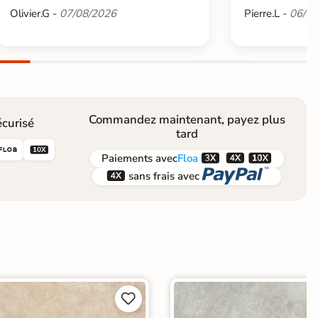
Olivier.G -
07/08/2026
Pierre.L -
06/08
Commandez maintenant, payez plus
curisé
tard





Paiements
avec
Floa


sans frais avec

