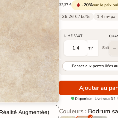
-20%
sur le prix pu
32,37 €
36,26 € / boîte
1.4 m² par
IL ME FAUT
QUA
m²
Soit
Pensez aux pertes liées a
Ajouter au pan
Disponible - Livré sous 3 à 

Couleurs :
Bodrum sa
 Réalité Augmentée)