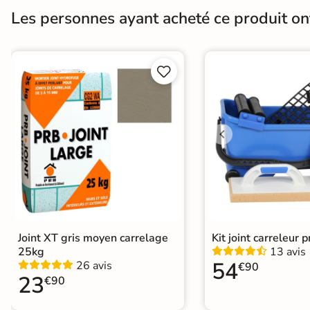
Finition
Mate
Les personnes ayant acheté ce produit o
Résistant au Gel
Oui


Choix
1er Choix
Support
Chape
Ancien carrelage
Origine
Espagne
Carrelage terrasse effet pierre nat
Catégories
Carrelage Beige
|
Carrelage trave
Carrelage intérieur / extérieur ide
Joint XT gris moyen carrelage
Kit joint carreleur p
25kg
13 avis
54
26 avis
€90
23
€90