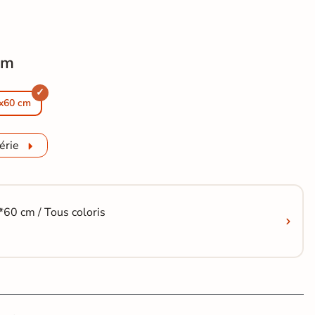
cm
erre travertin Bodrum sable R11 60x120 cm
érieur effet pierre travertin Bodrum sable R11 90x90 cm
x60 cm
érie
60 cm / Tous coloris