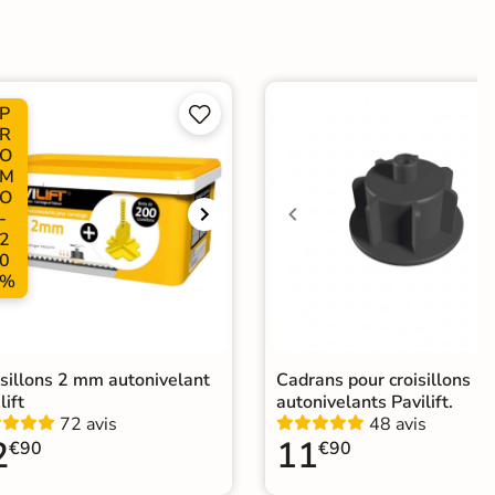
dérapante
e
P


er
R
O
ification CE
M
O
-
 collée
2
0
%
isillons 2 mm autonivelant
Cadrans pour croisillons
lift
autonivelants Pavilift.
72 avis
48 avis
2
11
€90
€90