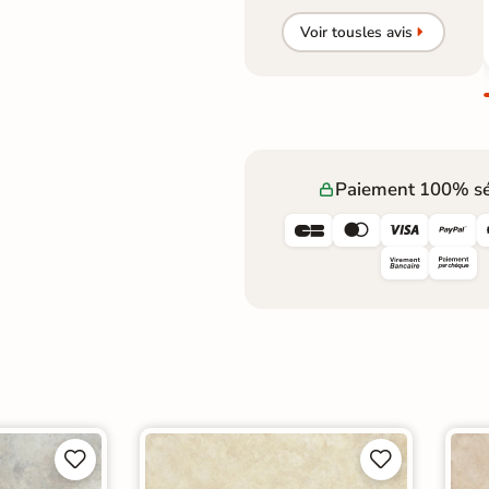
Voir tous
les avis
Paiement 100% sé







