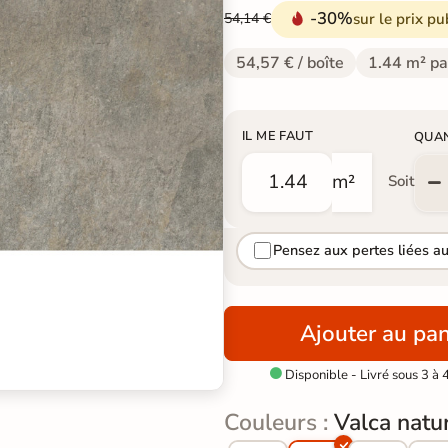
-30%
sur le prix pu
54,14 €
54,57 € / boîte
1.44 m² pa
IL ME FAUT
QUA
m²
Soit
Pensez aux pertes liées a
Ajouter au pan
Disponible - Livré sous 3 à 

Couleurs :
Valca natu