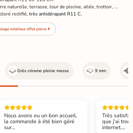
re naturelle, terrasse, tour de piscine, allée, trottoir, ...
loré rectifié,
très antidérapant R11 C.
age extérieur effet pierre
Grès cérame pleine masse
9 mm
Nous avons eu un bon accueil,
Très satisfai
la commande à été bien géré
que j'ai trou
sur...
internet....