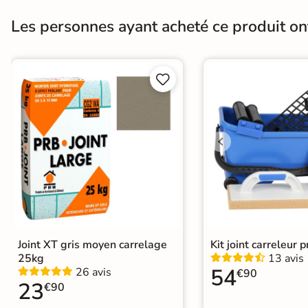
Bords
rectifié
Les personnes ayant acheté ce produit o
Surface
Antidérapante


Conditionnement
Boite
Pose
Coller
Normes
Certification CE
Type de pose
Pose collée
Joint XT gris moyen carrelage
Kit joint carreleur p
25kg
13 avis
54
26 avis
€90
23
€90