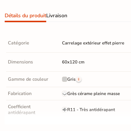
En une ou plusieurs fois
grâce à nos nombreuses
Détails du produit
Livraison
solutions de paiement
Catégorie
Carrelage extérieur effet pierre
Paiement
Données
Confidentialité
100%
cryptées
garantie
Dimensions
60x120 cm
sécurisé
Livraison rapide et soignée
Gamme de couleur
Gris
En savoir plus
Fabrication
Grès cérame pleine masse
Coefficient
R11 - Très antidérapant
antidérapant
Résistance à l'usure
GR5 - Ultra-résistant