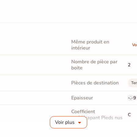
Même produit en
Vo
intérieur
Nombre de pièce par
2
boite
Pièces de destination
Ter
Epaisseur
9
Coefficient
C
antidérapant Pieds nus
Voir plus
Masse colorée
Oui