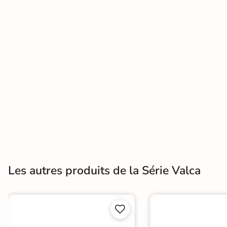
Terre
cuite &
tomette
Parement
mural
intérieur
PAR FORME &
DIMENSION
Carrelage
Les autres produits de la Série Valca
hexagonal
Carrelage très


grand format