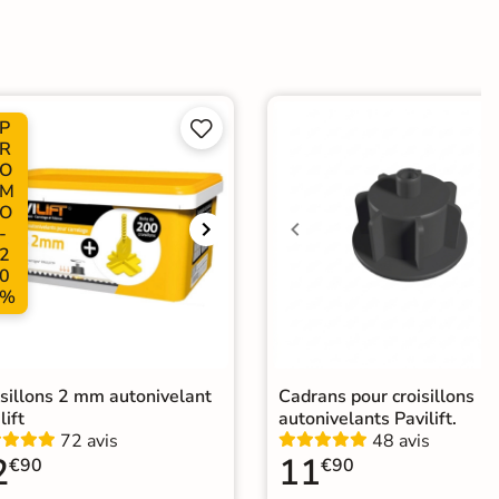
ate
P


Choix
R
O
ape
Ancien carrelage
M
O
-
e
2
0
elage terrasse effet pierre naturelle
|
Carrelage 60x120
|
%
elage Gris
|
Carrelage extérieur grand format
isillons 2 mm autonivelant
Cadrans pour croisillons
lift
autonivelants Pavilift.
72 avis
48 avis
2
11
€90
€90