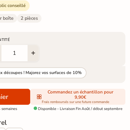
blic conseillé
r boîte
2 pièces
NTITÉ
ux découpes ! Majorez vos surfaces de 10%
Commandez un échantillon pour
ier
9,90€
Frais remboursés sur une future commande
4 semaines
Disponible - Livraison Fin Août / début septembre

rel