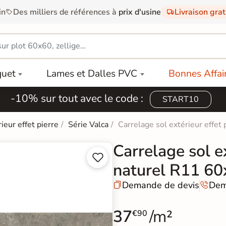
in
Des milliers de références à
prix d'usine
Livraison gra
quet
Lames et Dalles PVC
Bonnes Affai
-10% sur tout avec le code :
START10
ieur effet pierre
Série Valca
Carrelage sol extérieur effet
Carrelage sol ex


naturel R11 6
Demande de devis
Dem


37
/m²
€90