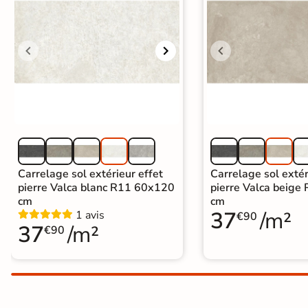
Carrelage extra fin
Voir tous les
formats
PAR FINITION
Carrelage poli /
semi-poli
Carrelage brillant
Carrelage sol extérieur effet
Carrelage sol extér
pierre Valca blanc R11 60x120
pierre Valca beig
cm
cm
Échantillons gratuits
37
/m²
1 avis
€90
37
/m²
€90
PAIEMENT SÉCURISÉ
Payez comme
il vous plaira