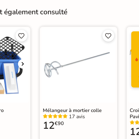
Finition
M
nt également consulté
Résistant au Gel
Oui




Choix
1er 
Support
Ch
Origine
Itali
Carr
Catégories
Carr
ro
Mélangeur à mortier colle
Cro
17 avis
Pavi
12
€90
1