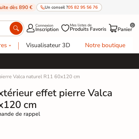
tuite dès 890 €
Un conseil ?
05 82 95 56 76
Mes listes de
Connexion
0




Produits Favoris
Inscription
Panier
res
Visualisateur 3D
Notre boutique
 pierre Valca naturel R11 60x120 cm
térieur effet pierre Valca
0x120 cm
ande de rappel