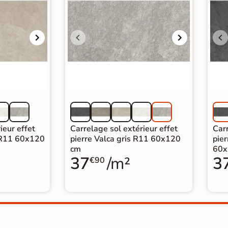
ieur effet
Carrelage sol extérieur effet
Carr
e R11 60x120
pierre Valca gris R11 60x120
pier
cm
60x
37
/m²
3
€90