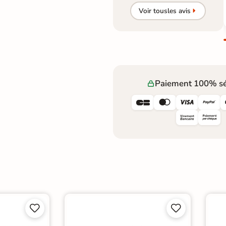
Voir tous
les avis
Paiement 100% sé







