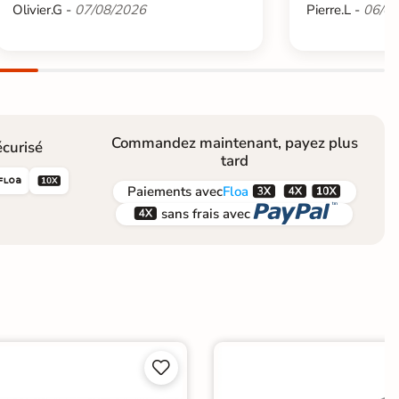
Olivier.G -
07/08/2026
Pierre.L -
06/08
Commandez maintenant, payez plus
curisé
tard





Paiements
avec
Floa


sans frais avec

