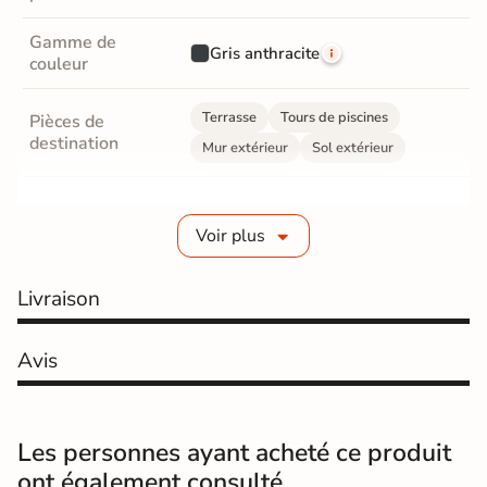
Gamme de
Gris anthracite
couleur
Terrasse
Tours de piscines
Pièces de
destination
Mur extérieur
Sol extérieur
Fabrication
Grès cérame pleine masse
Voir plus
Epaisseur
9 mm
Livraison
Coefficient
R11 - Très antidérapant
antidérapant
Avis
Coefficient
antidérapant
C
Pieds nus
Les personnes ayant acheté ce produit
Résistance à
GR5 - Ultra-résistant
ont également consulté
l'usure