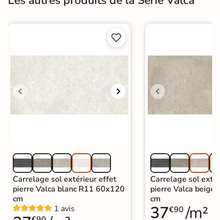
Les autres produits de la Série Valca


Carrelage sol extérieur effet
Carrelage sol extér
pierre Valca blanc R11 60x120
pierre Valca beig
cm
cm
37
/m²
1 avis
€90
€90