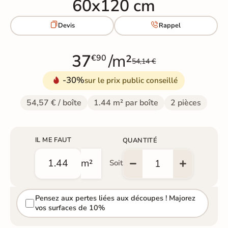
60x120 cm


Devis
Rappel
37
/m²
€90
54,14 €
-30%
sur le prix public conseillé
54,57 € / boîte
1.44 m² par boîte
2 pièces
IL ME FAUT
QUANTITÉ
m²
Soit
Pensez aux pertes liées aux découpes ! Majorez
vos surfaces de 10%