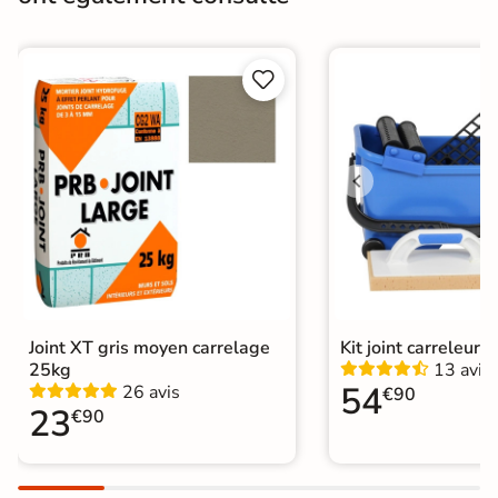
Masse colorée
Oui


Bords
rectifié
Finition
Mate
Surface
Antidérapante
Résistant au Gel
Oui
Conditionnement
Boite
Choix
Joint XT gris moyen carrelage
Kit joint carreleur p
1er Choix
25kg
13 avis
54
26 avis
€90
Pose
Coller
23
€90
Support
Chape
Ancien carrelage