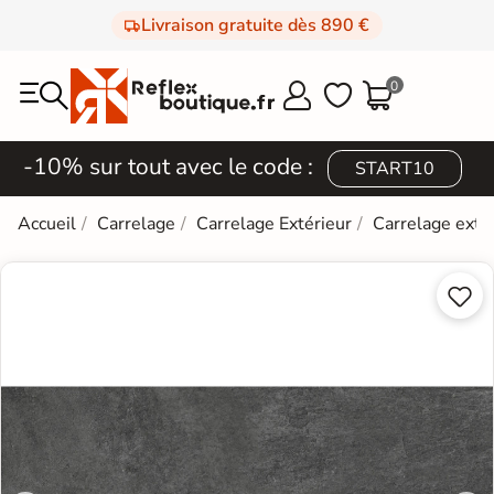
Livraison gratuite dès 890 €
0



-10% sur tout avec le code :
START10
Accueil
Carrelage
Carrelage Extérieur
Carrelage extér

