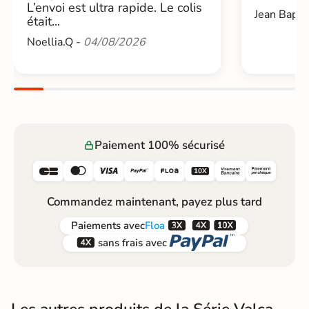
L’envoi est ultra rapide. Le colis
Jean Bapti
était...
Noellia.Q -
04/08/2026
Paiement 100% sécurisé






Commandez maintenant, payez plus tard



Paiements
avec
Floa


sans frais avec