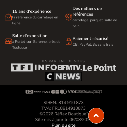
Des milliers de
15 ans d'expérience
références


la référence du carrelage en
carrelage, parquet, salle de
ligne
bain
Salle d'exposition
Paiement sécurisé


à Portet-sur-Garonne, près de
CB, PayPal, 3x sans frais
Toulouse
ILS PARLENT DE NOUS









SIREN: 814 910 873
TVA: FR18814910873
©2026 Réflex Boutique
®
Site mis à jour le 06/08/2026
Plan du site