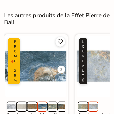
Les autres produits de la Effet Pierre de
Bali


P
N
R
O
O
U
M
V
O
E
-
A
2
U
5
T
%
É