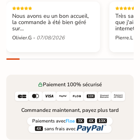
Nous avons eu un bon accueil,
Très sati
la commande à été bien géré
que j'ai 
sur...
internet....
Olivier.G -
07/08/2026
Pierre.L -
Paiement 100% sécurisé






Commandez maintenant, payez plus tard



Paiements
avec
Floa


sans frais avec