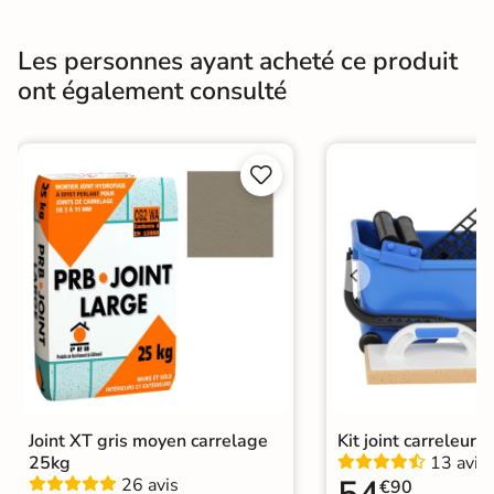
Masse colorée
Non
Les personnes ayant acheté ce produit
Bords
Non-rectifié
ont également consulté
Finition
Mate


Surface
Antidérapante
Nombres de
19
tampons
Résistant au Gel
Oui
Variation de la
V4
couleur
Conditionnement
Boite
Joint XT gris moyen carrelage
Kit joint carreleur p
25kg
13 avis
Choix
1er Choix
26 avis
€90