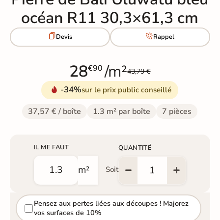
océan R11 30,3×61,3 cm


Devis
Rappel
28
/m²
€90
43,79 €
-34%
sur le prix public conseillé
37,57 € / boîte
1.3 m² par boîte
7 pièces
IL ME FAUT
QUANTITÉ
m²
Soit
Pensez aux pertes liées aux découpes ! Majorez
vos surfaces de 10%