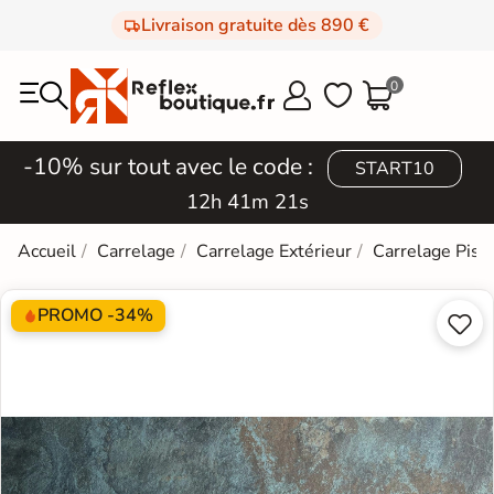
Livraison gratuite dès 890 €
0



-10% sur tout avec le code :
START10
12h 41m 20s
Accueil
Carrelage
Carrelage Extérieur
Carrelage Pisc
PROMO -34%

