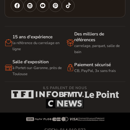




Des milliers de
15 ans d'expérience
références


la référence du carrelage en
carrelage, parquet, salle de
ligne
bain
Salle d'exposition
Paiement sécurisé


à Portet-sur-Garonne, près de
CB, PayPal, 3x sans frais
Toulouse
ILS PARLENT DE NOUS








