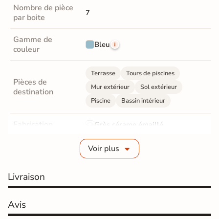
Nombre de pièce
7
par boite
Gamme de
Bleu
couleur
Terrasse
Tours de piscines
Pièces de
Mur extérieur
Sol extérieur
destination
Piscine
Bassin intérieur
Fabrication
Grès cérame émaillé
Epaisseur
9 mm
Voir plus
Coefficient
R11 - Très antidérapant
Livraison
antidérapant
Résistance à
Avis
Gr4 - Très résistant
l'usure