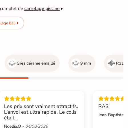
e complet de
carrelage piscine
▸
lage Bali
Grès cérame émaillé
9 mm
R11 - 
Les prix sont vraiment attractifs.
RAS
L’envoi est ultra rapide. Le colis
Jean Baptiste.L
était...
Noellia.Q -
04/08/2026