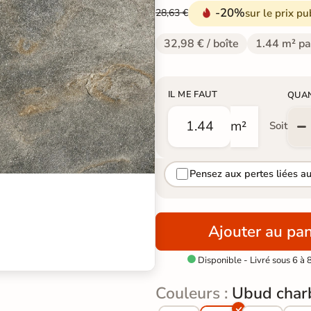
-20%
sur le prix pu
28,63 €
32,98 € / boîte
1.44 m² pa
IL ME FAUT
QUA
m²
Soit
Pensez aux pertes liées a
Ajouter au pan
Disponible - Livré sous 6 à 

Couleurs :
Ubud char