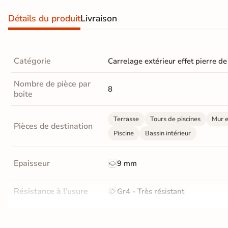
En une ou plusieurs fois
Détails du produit
Livraison
grâce à nos nombreuses
solutions de paiement
Catégorie
Carrelage extérieur effet pierre de
Nombre de pièce par
8
boite
Paiement
Données
Confidentialité
100%
cryptées
garantie
sécurisé
Terrasse
Tours de piscines
Mur e
Livraison rapide et soignée
Pièces de destination
Piscine
Bassin intérieur
En savoir plus
Epaisseur
9 mm
Résistance à l'usure
Gr4 - Très résistant
Bords
Non-rectifié