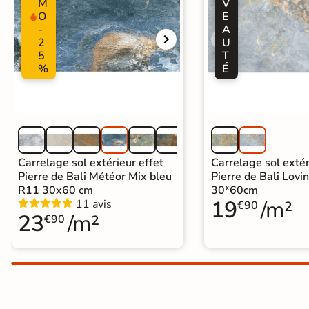
M
V
Carrelage extra fin
O
E
-
A
Voir tous les
2
U
5
T
formats
%
É
PAR FINITION
Carrelage poli /
semi-poli
Carrelage sol extérieur effet
Carrelage sol extér
Carrelage brillant
Pierre de Bali Météor Mix bleu
Pierre de Bali Lovi
R11 30x60 cm
30*60cm
19
/m²
11 avis
€90
Échantillons gratuits
23
/m²
€90
PAIEMENT SÉCURISÉ
Payez comme
il vous plaira