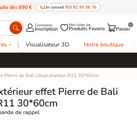
tuite dès 890 €
Un conseil ?
05 82 95 56 76
Mes listes de
Connexion
0




Produits Favoris
Inscription
Panier
res
Visualisateur 3D
Notre boutique
ffet Pierre de Bali Ubud charbon R11 30*60cm
térieur effet Pierre de Bali
R11 30*60cm
ande de rappel