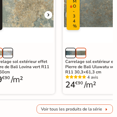
M
O
-
3
4
%
elage sol extérieur effet
Carrelage sol extérieur eff
re de Bali Lovina vert R11
Pierre de Bali Uluwatu ver
60cm
R11 30,3×61,3 cm
9
/m²
4 avis
€90
24
/m²
€90
Voir tous les produits de la série