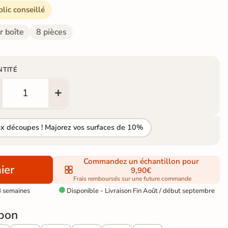
blic conseillé
r boîte
8 pièces
NTITÉ
ux découpes ! Majorez vos surfaces de 10%
Commandez un échantillon pour
ier
9,90€
Frais remboursés sur une future commande
8 semaines
Disponible - Livraison Fin Août / début septembre

bon