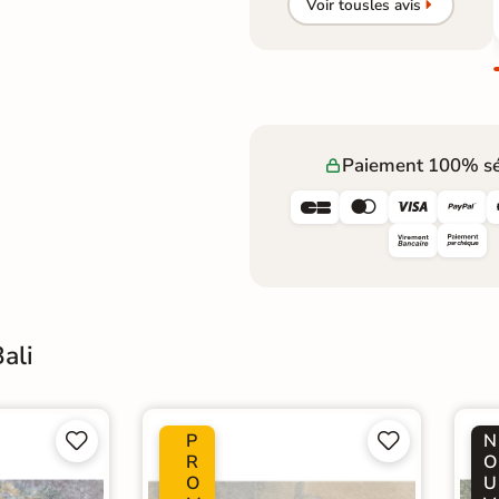
Voir tous
les avis
Paiement 100% sé




ali
P
N




R
O
O
U