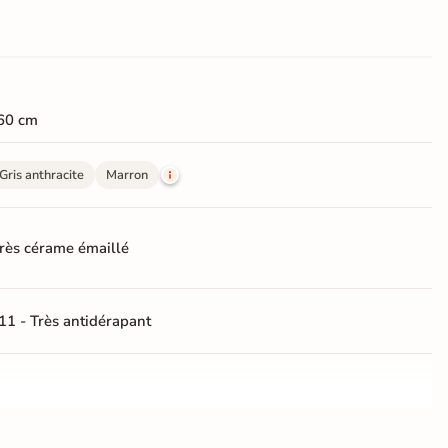
60 cm
Gris anthracite
Marron
rès cérame émaillé
11 - Très antidérapant
ate