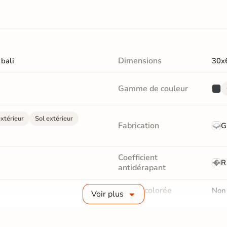
Dimensions
 bali
30x
Gamme de couleur
xtérieur
Sol extérieur
Fabrication
G
Coefficient
R
antidérapant
Masse colorée
Non
Voir plus
Finition
M