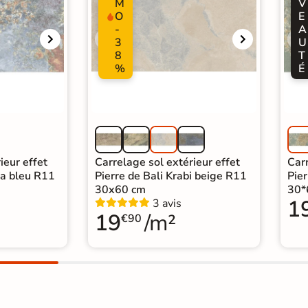
M
V
O
E
-
A
3
U
8
T
%
É
ieur effet
Carrelage sol extérieur effet
Carr
na bleu R11
Pierre de Bali Krabi beige R11
Pier
30x60 cm
30*
1
3 avis
19
/m²
€90