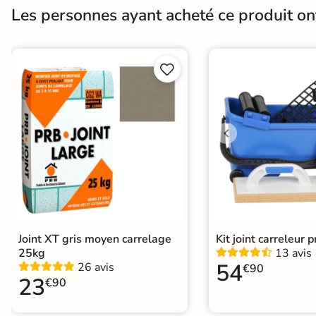
Les personnes ayant acheté ce produit o
Surface
Antidérapante
Variation de la couleur
V4


Choix
1er Choix
Support
Chape
Ancien carrelage
Origine
Espagne
Carrelage Piscine
|
Carrelage terra
Catégories
Carrelage 30x60 cm
|
Carrelage m
Faïence minérale et effet pierre Ba
Joint XT gris moyen carrelage
Kit joint carreleur p
25kg
13 avis
54
26 avis
€90
23
€90