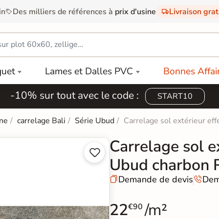
in
Des milliers de références à
prix d'usine
Livraison gra
quet
Lames et Dalles PVC
Bonnes Affai
-10% sur tout avec le code :
START10
ine
carrelage Bali
Série Ubud
Carrelage sol extérieur e
Carrelage sol ex


Ubud charbon 
Demande de devis
Dem


22
/m²
€90