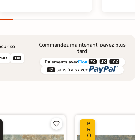
Commandez maintenant, payez plus
curisé
tard





Paiements
avec
Floa


sans frais avec
P


R
O