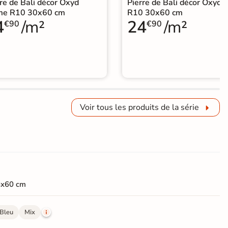
re de Bali décor Oxyd
Pierre de Bali décor Oxyd g
me R10 30x60 cm
R10 30x60 cm
4
/m²
24
/m²
€90
€90
Voir tous les produits de la série
5x60 cm
Bleu
Mix