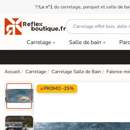
Le n°1
du carrelage, parquet et salle de ba
Carrelage
Mobilier
Parquet
Carrelage
Salle de bain
Par
Intérieur
et
Stratifié
squ'à
50%
Vasque
Carrelage
Parquet
PAR
Extérieur
Contrecollé
TYPE
Douche
relages
Accueil
Carrelage
Carrelage Salle de Bain
Faïence mi
Dalle
Lames
aïences
Terrasse
Baignoires
PAR
PVC
Sur Plot
et Balnéos
PROMO -25%
squ'à
COULEUR
40%
Carrelage
Dalles
WC
Salle de
Stratifié
PVC
Bain
Bois
Carrelage
quets
Lames
Colle &
Salle de
ols
clair
Finition
Bain
tifiés