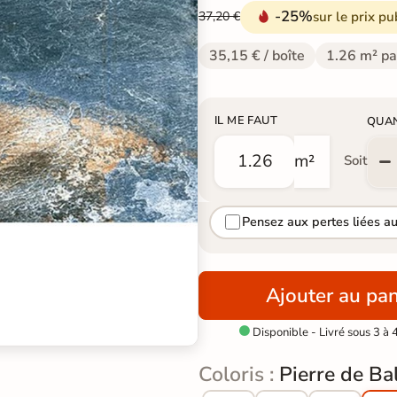
-25%
sur le prix pu
37,20 €
35,15 € / boîte
1.26 m² pa
IL ME FAUT
QUA
m²
Soit
Pensez aux pertes liées a
Ajouter au pan
Disponible - Livré sous 3 à 

Coloris :
Pierre de Ba