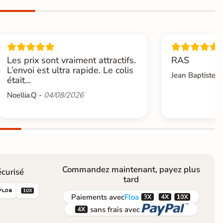
Les prix sont vraiment attractifs.
RAS
L’envoi est ultra rapide. Le colis
Jean Baptiste.L
était...
Noellia.Q -
04/08/2026
Commandez maintenant, payez plus
curisé
tard





Paiements
avec
Floa


sans frais avec