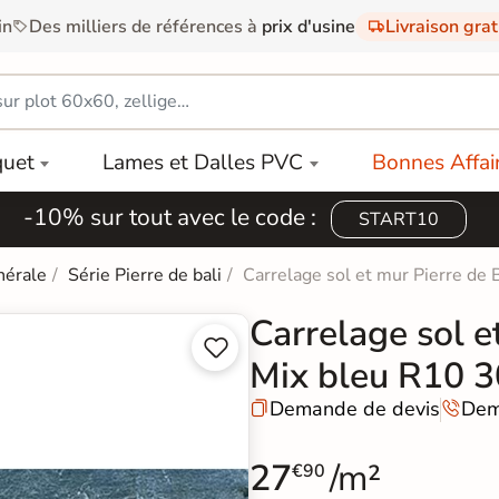
in
Des milliers de références à
prix d'usine
Livraison gra
quet
Lames et Dalles PVC
Bonnes Affai
-10% sur tout avec le code :
START10
nérale
Série Pierre de bali
Carrelage sol et mur Pierre de
Carrelage sol e


Mix bleu R10 
Demande de devis
Dem


27
/m²
€90