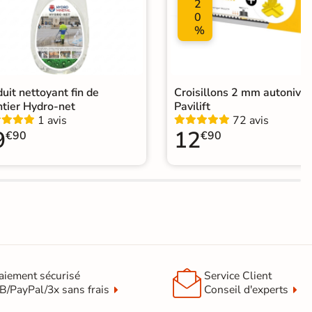
2
0
%
elage Bleu
|
Carrelage 30x60 cm
|
nce minérale et effet pierre Bali
uit nettoyant fin de
Croisillons 2 mm autonivel
ntier Hydro-net
Pavilift
1 avis
72 avis
9
12
€90
€90

aiement sécurisé
Service Client
B/PayPal/3x sans frais
Conseil d'experts