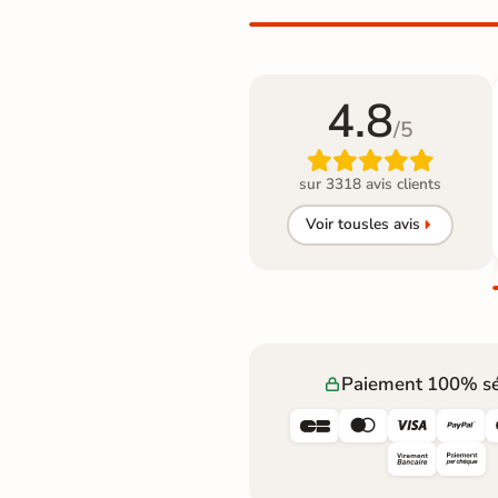
4.8
/5

sur 3318 avis clients
Voir tous
les avis
Paiement 100% sé



