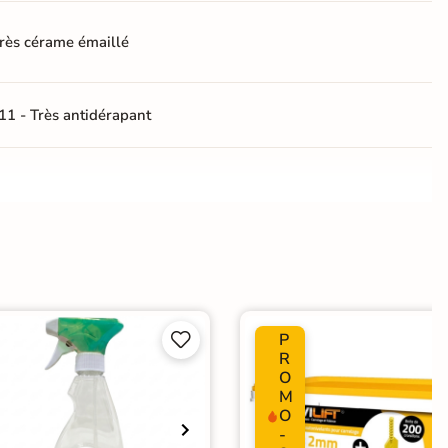
rès cérame émaillé
11 - Très antidérapant
ate
P


Choix
R
O
M
ape
Ancien carrelage
O
-
agne