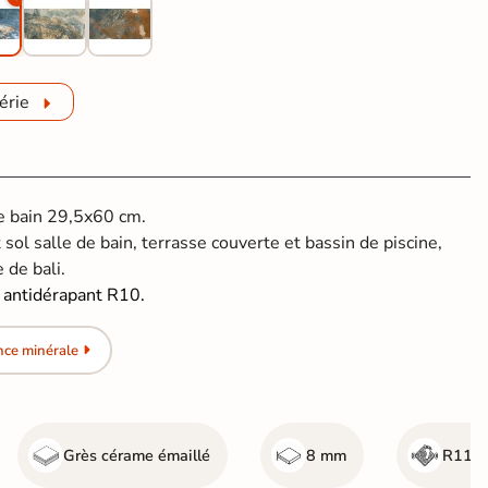
érie
de bain 29,5x60 cm.
 sol salle de bain, terrasse couverte et bassin de piscine,
e de bali.
,
antidérapant R10.
nce minérale
Grès cérame émaillé
8 mm
R11 - 