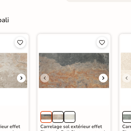
bali




ieur effet
Carrelage sol extérieur effet
Carr