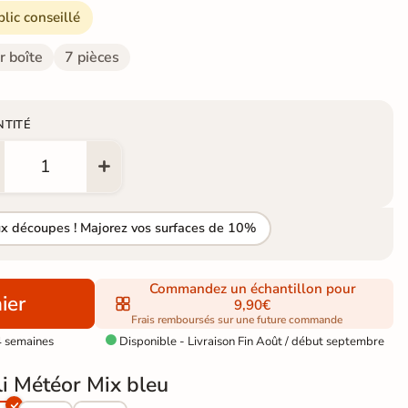
blic conseillé
r boîte
7 pièces
NTITÉ
ux découpes ! Majorez vos surfaces de 10%
Commandez un échantillon pour
ier
9,90€
Frais remboursés sur une future commande
4 semaines
Disponible - Livraison Fin Août / début septembre

li Météor Mix bleu