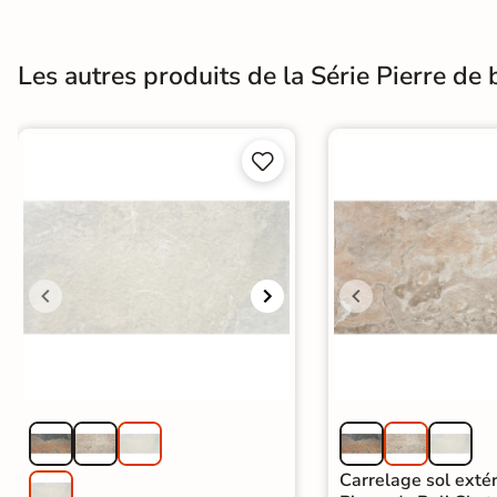
Terre
cuite &
Les autres produits de la Série Pierre de 
tomette
Parement


mural
intérieur
PAR FORME &
DIMENSION
Carrelage
hexagonal
Carrelage très
grand format
Carrelage sol extér