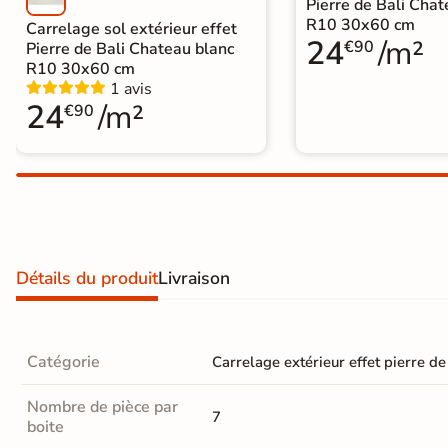
Pierre de Bali Chat
Carrelage extra fin
R10 30x60 cm
Carrelage sol extérieur effet
24
/m²
€90
Pierre de Bali Chateau blanc
Voir tous les
R10 30x60 cm
1 avis
formats
24
/m²
€90
PAR FINITION
Carrelage poli /
semi-poli
Carrelage brillant
Détails du produit
Livraison
Échantillons gratuits
Catégorie
Carrelage extérieur effet pierre de
Nombre de pièce par
7
boite
BON PLAN