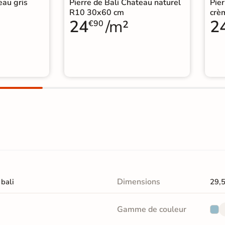
eau gris
Pierre de Bali Chateau naturel
Pier
R10 30x60 cm
crè
24
/m²
2
€90
Dimensions
 bali
29,
Gamme de couleur