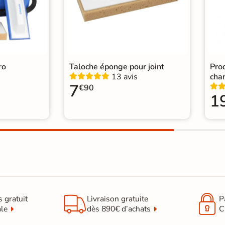
Carr
Catégories
Faïe
ro
Taloche éponge pour joint
Prod
13 avis
cha
7
€90
1


s gratuit
Livraison gratuite
P
ale
dès 890€ d’achats
C