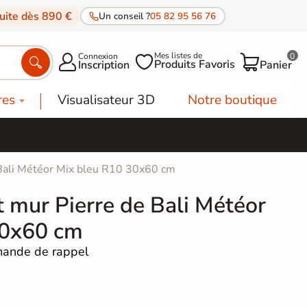
tuite dès 890 €
Un conseil ?
05 82 95 56 76
Mes listes de
Connexion
0




Produits Favoris
Inscription
Panier
res
Visualisateur 3D
Notre boutique
 Bali Météor Mix bleu R10 30x60 cm
t mur Pierre de Bali Météor
30x60 cm
ande de rappel