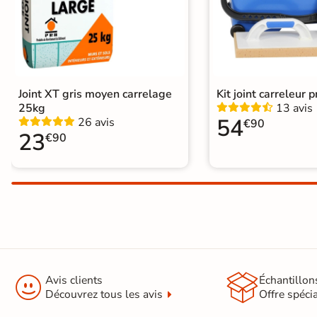
Type de pose
Pose collée
Joint XT gris moyen carrelage
Kit joint carreleur p
25kg
13 avis
54
26 avis
€90
23
€90


Avis clients
Échantillon
Découvrez tous les avis
Offre spéci