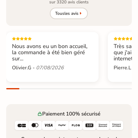
sur 3320 avis clients
Tous
les avis
Nous avons eu un bon accueil,
Très sati
la commande à été bien géré
que j'ai 
sur...
internet....
Olivier.G -
07/08/2026
Pierre.L -
Paiement 100% sécurisé





