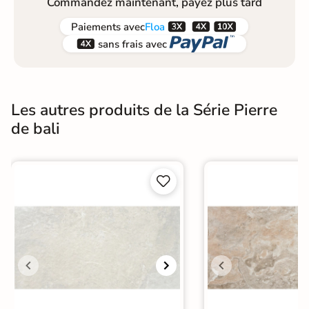
Commandez maintenant, payez plus tard



Paiements
avec
Floa


sans frais avec
Les autres produits de la Série Pierre
de bali

