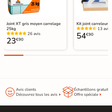
Variation de la
V4
couleur
Conditionnement
Boite
Joint XT gris moyen carrelage
Kit joint carreleur p
25kg
13 avis
Choix
1er Choix
54
26 avis
€90
23
€90
Pose
Coller
Support
Chape
Ancien carrelage
Normes
Certification CE
Origine
Espagne


Type de pose
Pose collée
Avis clients
Échantillons gratuit
Découvrez tous les avis
Offre spéciale
Carrelage Gris
|
Carrelage Blanc
|
Catégories
Carrelage 30x60 cm
|
Faïence minérale et effet pierre Bali