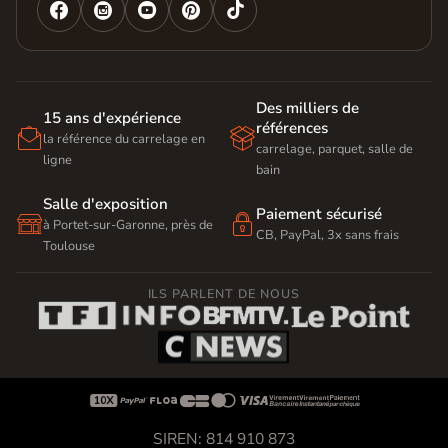




Des milliers de
15 ans d'expérience
références


la référence du carrelage en
carrelage, parquet, salle de
ligne
bain
Salle d'exposition
Paiement sécurisé


à Portet-sur-Garonne, près de
CB, PayPal, 3x sans frais
Toulouse
ILS PARLENT DE NOUS









SIREN: 814 910 873