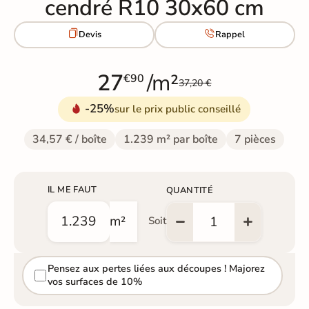
cendré R10 30x60 cm


Devis
Rappel
27
/m²
€90
37,20 €
-25%
sur le prix public conseillé
34,57 € / boîte
1.239 m² par boîte
7 pièces
IL ME FAUT
QUANTITÉ
m²
Soit
Pensez aux pertes liées aux découpes ! Majorez
vos surfaces de 10%