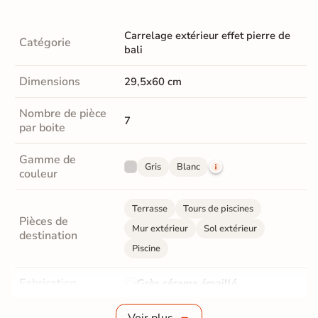
Carrelage extérieur effet pierre de
Catégorie
bali
Dimensions
29,5x60 cm
Nombre de pièce
7
par boite
Gamme de
Gris
Blanc
couleur
Terrasse
Tours de piscines
Pièces de
Mur extérieur
Sol extérieur
destination
Piscine
Fabrication
Grès cérame émaillé
Epaisseur
8 mm
Voir plus