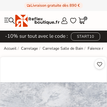
Livraison gratuite dès 890 €
0



-10% sur tout avec le code :
START10
Accueil
Carrelage
Carrelage Salle de Bain
Faïence mi

