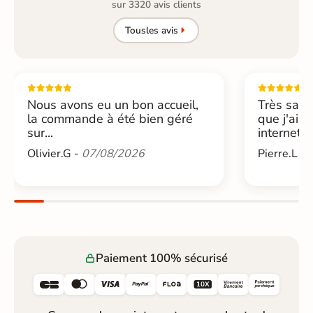
sur 3320 avis clients
Tous
les avis
Nous avons eu un bon accueil,
Très sati
la commande à été bien géré
que j'ai 
sur...
internet....
Olivier.G -
07/08/2026
Pierre.L -
Paiement 100% sécurisé





