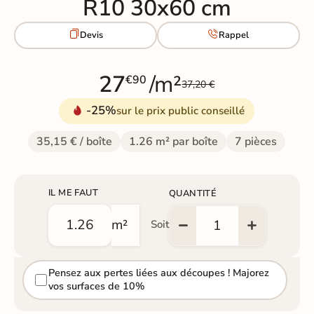
R10 30x60 cm


Devis
Rappel
27
/m²
€90
37,20 €
-25%
sur le prix public conseillé
35,15 € / boîte
1.26 m² par boîte
7 pièces
IL ME FAUT
QUANTITÉ
m²
Soit
Pensez aux pertes liées aux découpes ! Majorez
vos surfaces de 10%