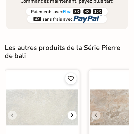
Commandez maintenant, payez plus tard



Paiements
avec
Floa


sans frais avec
Les autres produits de la Série Pierre
de bali

