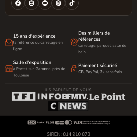




Des milliers de
15 ans d'expérience
références


la référence du carrelage en
carrelage, parquet, salle de
ligne
bain
Salle d'exposition
Paiement sécurisé


à Portet-sur-Garonne, près de
CB, PayPal, 3x sans frais
Toulouse
ILS PARLENT DE NOUS









SIREN: 814 910 873