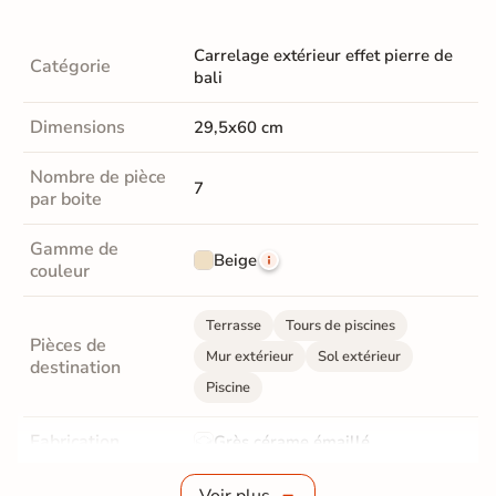
Carrelage extérieur effet pierre de
Catégorie
bali
Dimensions
29,5x60 cm
Nombre de pièce
7
par boite
Gamme de
Beige
couleur
Terrasse
Tours de piscines
Pièces de
Mur extérieur
Sol extérieur
destination
Piscine
Fabrication
Grès cérame émaillé
Epaisseur
8 mm
Voir plus