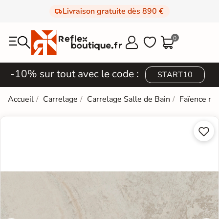
Livraison gratuite dès 890 €
0



-10% sur tout avec le code :
START10
Accueil
Carrelage
Carrelage Salle de Bain
Faïence mi

