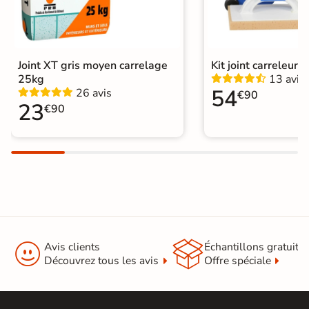
Variation de la
V4
couleur
Conditionnement
Boite
Joint XT gris moyen carrelage
Kit joint carreleur p
25kg
13 avis
Choix
1er Choix
54
26 avis
€90
23
€90
Pose
Coller
Support
Chape
Ancien carrelage
Normes
Certification CE
Origine
Espagne


Type de pose
Pose collée
Avis clients
Échantillons gratuit
Découvrez tous les avis
Offre spéciale
Carrelage Beige
|
Catégories
Carrelage 30x60 cm
|
Faïence minérale et effet pierre Bali