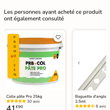
Pièce humides
Oui
Les personnes ayant acheté ce produit
Conditionnement
Boite
ont également consulté
Choix
1er Choix


P
Pose
Coller
R
O
Support
Placo, tout type de support mural
M
O
Normes
Certification CE
-
2
5
Origine
Espagne
%
Zellige
|
Carrelage 30x60 cm
|
Carrelage marron
|
Catégories
Carrelage sol cuisine
|
Colle pâte Pro 25kg
Baguette d'angle 
Carrelage WC
30 avis
2,5ml
41
8 avis
€90