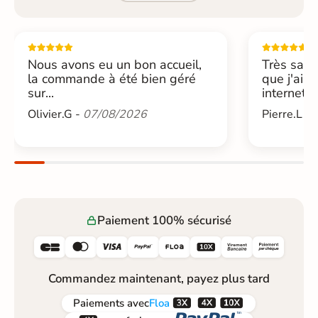
Nous avons eu un bon accueil,
Très sati
la commande à été bien géré
que j'ai 
sur...
internet....
Olivier.G -
07/08/2026
Pierre.L -
Paiement 100% sécurisé






Commandez maintenant, payez plus tard



Paiements
avec
Floa