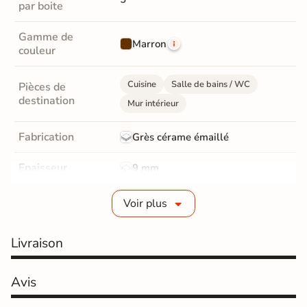
par boite
Gamme de
Marron
couleur
Cuisine
Salle de bains / WC
Pièces de
destination
Mur intérieur
Fabrication
Grès cérame émaillé
Epaisseur
9 mm
Bords
Non-rectifié
Voir plus
Finition
Satinée
Livraison
Surface
Structurée
Avis
Résistant au Gel
Oui