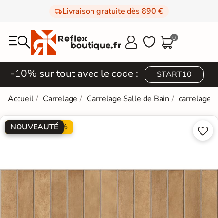
Livraison gratuite dès 890 €
0



-10% sur tout avec le code :
START10
Accueil
Carrelage
Carrelage Salle de Bain
carrelage e
NOUVEAUTÉ
PROMO -20%

