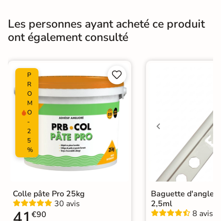
Pièce humides
Oui
Les personnes ayant acheté ce produit
Conditionnement
Boite
ont également consulté
Choix
1er Choix


P
Pose
Coller
R
O
Support
Placo, tout type de support mural
M
O
Normes
Certification CE
-
2
5
Origine
Espagne
%
Zellige
|
Carrelage Beige
|
Carrelage 30x60 cm
|
Catégories
Carrelage sol cuisine
|
Colle pâte Pro 25kg
Baguette d'angle 
Carrelage WC
30 avis
2,5ml
41
8 avis
€90