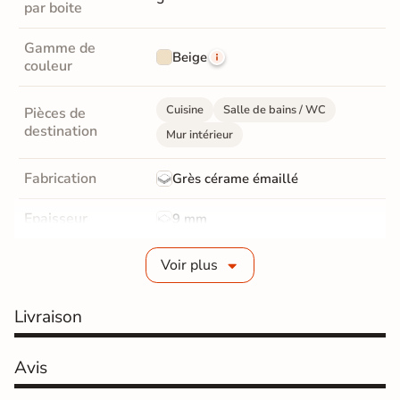
par boite
Gamme de
Beige
couleur
Cuisine
Salle de bains / WC
Pièces de
destination
Mur intérieur
Fabrication
Grès cérame émaillé
Epaisseur
9 mm
Bords
Non-rectifié
Voir plus
Finition
Satinée
Livraison
Surface
Structurée
Avis
Résistant au Gel
Oui