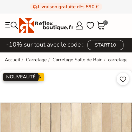
Livraison gratuite dès 890 €
0



-10% sur tout avec le code :
START10
Accueil
Carrelage
Carrelage Salle de Bain
carrelage e
NOUVEAUTÉ
PROMO -20%

