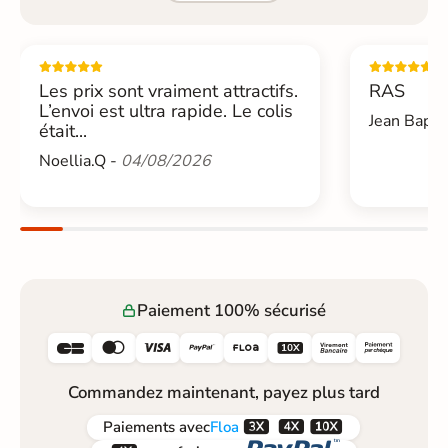
Les prix sont vraiment attractifs.
RAS
L’envoi est ultra rapide. Le colis
Jean Bapti
était...
Noellia.Q -
04/08/2026
Paiement 100% sécurisé






Commandez maintenant, payez plus tard



Paiements
avec
Floa