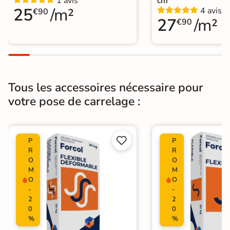
1 avis
cm
25
/m²
4 avis
€90
27
/m²
€90
Tous les accessoires nécessaire pour
votre pose de carrelage :


P
P
R
R
O
O
M
M
O
O
-
-
2
2
0
0
%
%