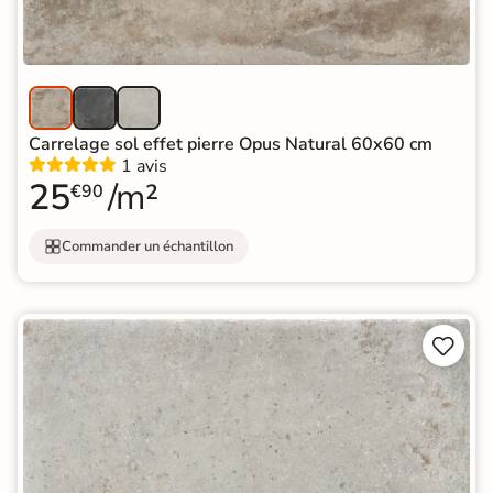
Carrelage sol effet pierre Opus Natural 60x60 cm
1 avis
25
/m²
€90
Commander un échantillon

