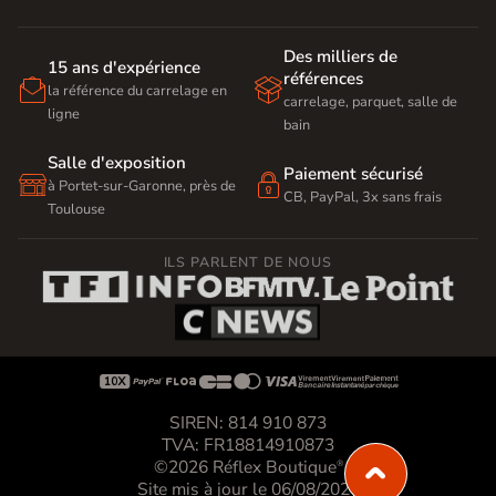
Des milliers de
15 ans d'expérience
références


la référence du carrelage en
carrelage, parquet, salle de
ligne
bain
Salle d'exposition
Paiement sécurisé


à Portet-sur-Garonne, près de
CB, PayPal, 3x sans frais
Toulouse
ILS PARLENT DE NOUS









SIREN: 814 910 873
TVA: FR18814910873
©2026 Réflex Boutique
®
Site mis à jour le 06/08/2026