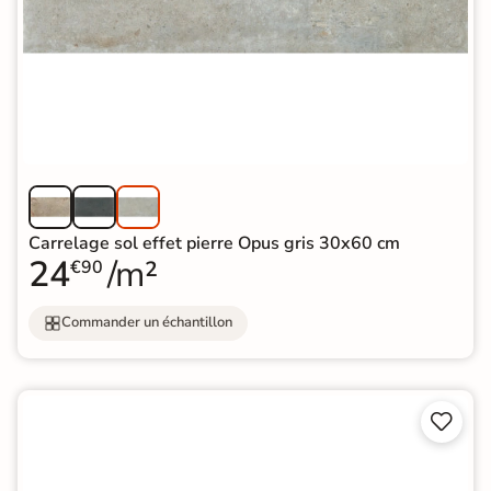
Carrelage sol effet pierre Opus gris 30x60 cm
24
/m²
€90
Commander un échantillon

