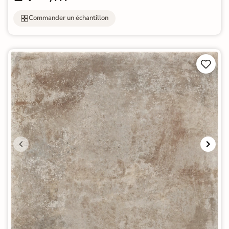
Commander un échantillon

