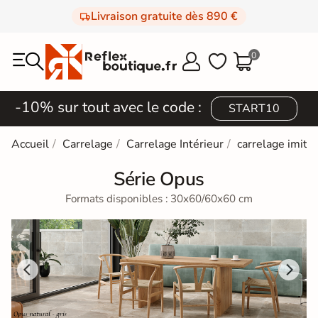
Livraison gratuite dès 890 €
0



-10% sur tout avec le code :
START10
Accueil
Carrelage
Carrelage Intérieur
carrelage imitat
Série Opus
Formats disponibles : 30x60/60x60 cm