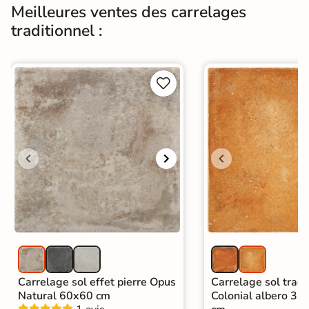
Meilleures ventes des carrelages
traditionnel :


Carrelage sol effet pierre Opus
Carrelage sol tradi
Natural 60x60 cm
Colonial albero 33