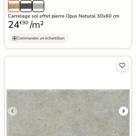
Carrelage sol effet pierre Opus Natural 30x60 cm
24
/m²
€90
Commander un échantillon

