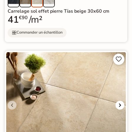
Carrelage sol effet pierre Tías beige 30x60 cm
41
/m²
€90
Commander un échantillon

