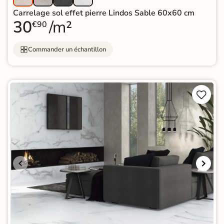
Carrelage sol effet pierre Lindos Sable 60x60 cm
30
/m²
€90
Commander un échantillon

