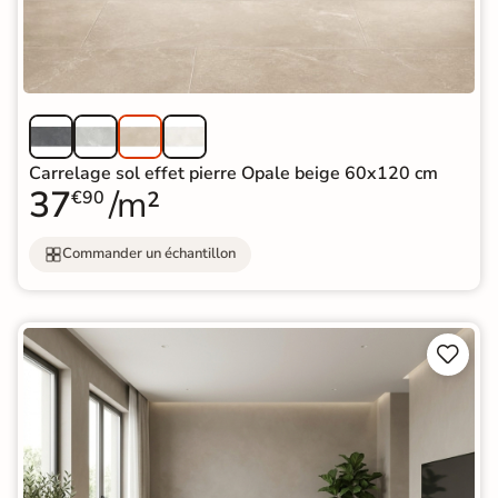
Carrelage sol effet pierre Opale beige 60x120 cm
37
/m²
€90
Commander un échantillon

