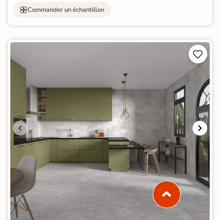
Commander un échantillon

