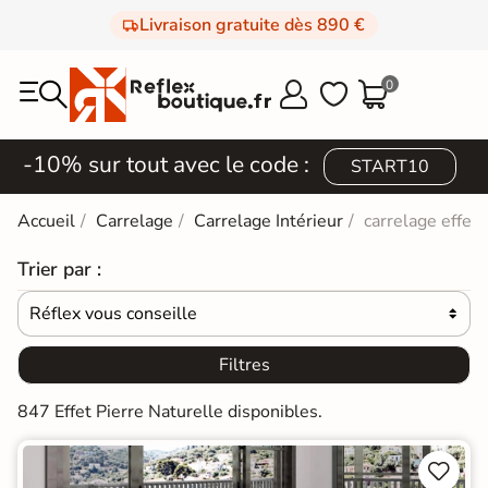
Livraison gratuite dès 890 €
0



-10% sur tout avec le code :
START10
Accueil
Carrelage
Carrelage Intérieur
carrelage effet 
Trier par :
Réflex vous conseille

Filtres
847 Effet Pierre Naturelle disponibles.

