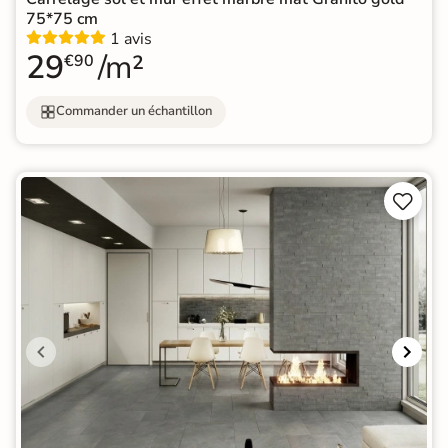
75*75 cm
1 avis
29
/m²
€90
Commander un échantillon

