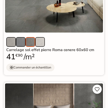
Carrelage sol effet pierre Roma cenere 60x60 cm
41
/m²
€90
Commander un échantillon

