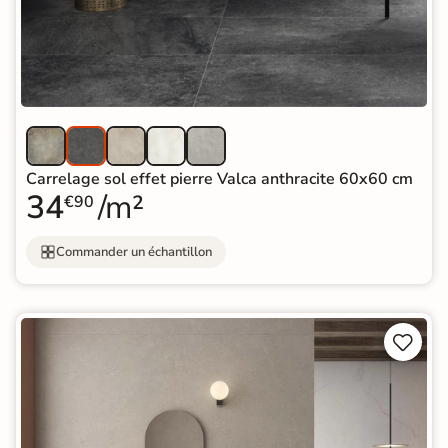
Carrelage sol effet pierre Valca anthracite 60x60 cm
34
/m²
€90
Commander un échantillon

