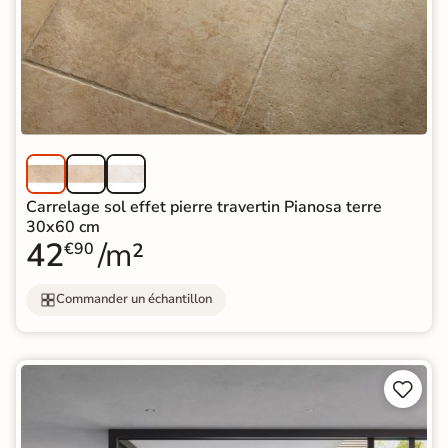
Carrelage sol effet pierre travertin Pianosa terre
30x60 cm
42
/m²
€90
Commander un échantillon

