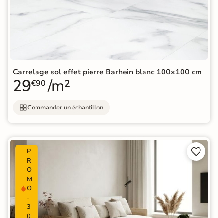
Carrelage sol effet pierre Barhein blanc 100x100 cm
29
/m²
€90
Commander un échantillon


P
R
O
M
O
-
3
0