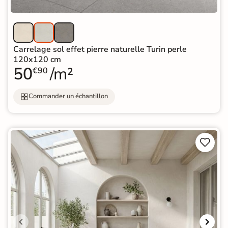
Carrelage sol effet pierre naturelle Turin perle
120x120 cm
50
/m²
€90
Commander un échantillon

