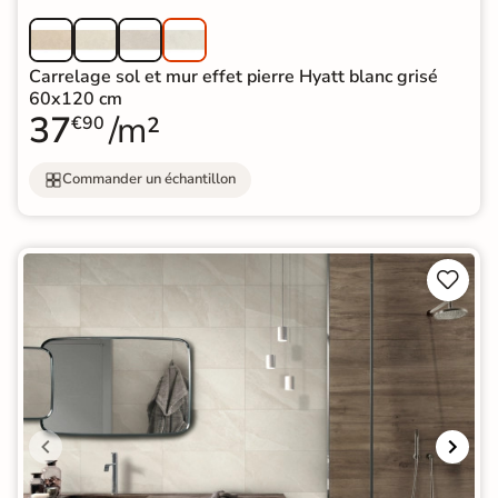
Carrelage sol et mur effet pierre Hyatt blanc grisé
60x120 cm
37
/m²
€90
Commander un échantillon

