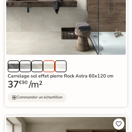
Carrelage sol effet pierre Rock Astra 60x120 cm
37
/m²
€90
Commander un échantillon

