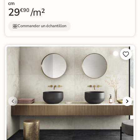
cm
29
/m²
€90
Commander un échantillon

