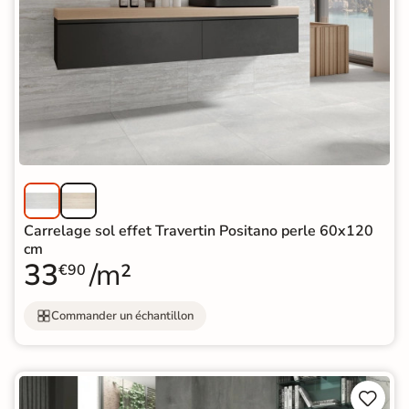
Carrelage sol effet Travertin Positano perle 60x120
cm
33
/m²
€90
Commander un échantillon

