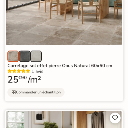
Carrelage sol effet pierre Opus Natural 60x60 cm
1 avis
25
/m²
€90
Commander un échantillon

