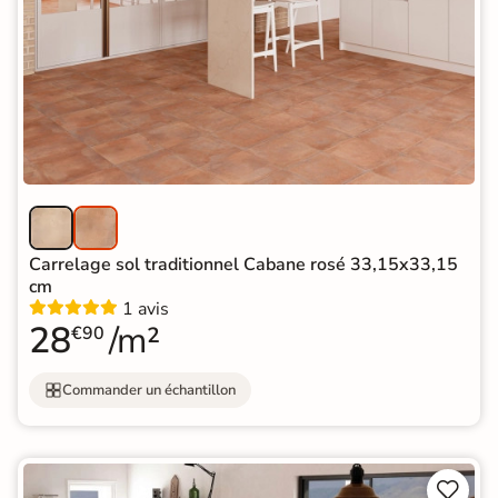
Carrelage sol traditionnel Cabane rosé 33,15x33,15
cm
1 avis
28
/m²
€90
Commander un échantillon

