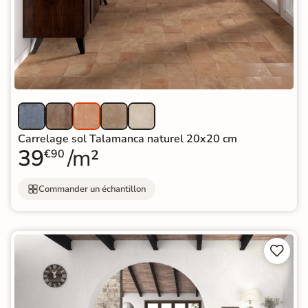
Carrelage sol Talamanca naturel 20x20 cm
39
/m²
€90
Commander un échantillon

