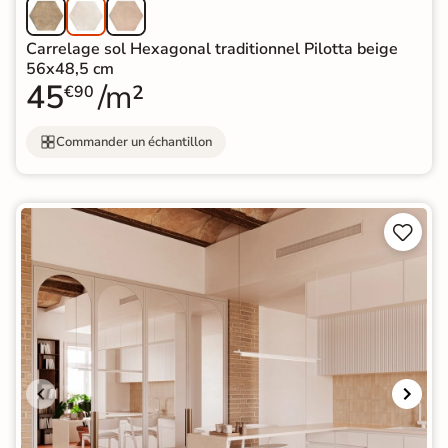
Carrelage sol Hexagonal traditionnel Pilotta beige
56x48,5 cm
45
/m²
€90
Commander un échantillon

