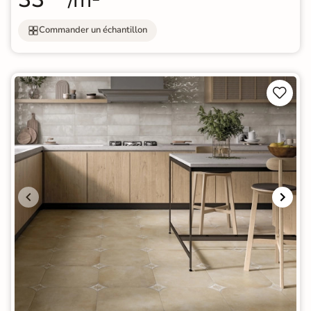
Commander un échantillon

