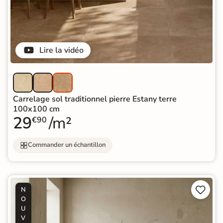
Lire la vidéo
Carrelage sol traditionnel pierre Estany terre
100x100 cm
29
/m²
€90
Commander un échantillon


N
O
U
V