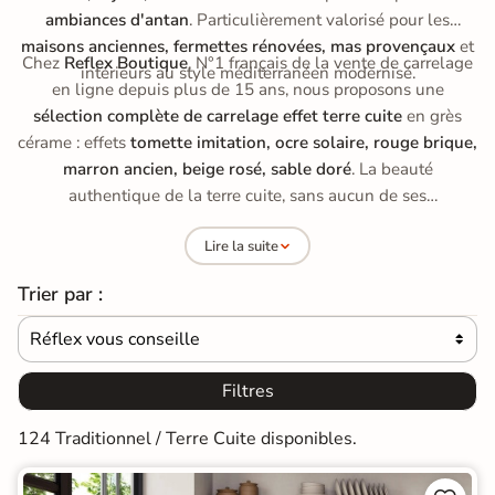
ambiances d'antan
. Particulièrement valorisé pour les
maisons anciennes, fermettes rénovées, mas provençaux
et
Chez
Reflex Boutique
, N°1 français de la vente de carrelage
intérieurs au style méditerranéen modernisé.
en ligne depuis plus de 15 ans, nous proposons une
sélection complète de carrelage effet terre cuite
en grès
cérame : effets
tomette imitation, ocre solaire, rouge brique,
marron ancien, beige rosé, sable doré
. La beauté
authentique de la terre cuite, sans aucun de ses
inconvénients d'entretien. Prix direct usine, échantillons
Lire la suite
gratuits, livraison offerte dès 890 €.
Trier par :
Réflex vous conseille

Filtres
124 Traditionnel / Terre Cuite disponibles.