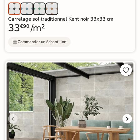
Carrelage sol traditionnel Kent noir 33x33 cm
33
/m²
€90
Commander un échantillon

