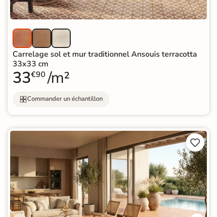
Carrelage sol et mur traditionnel Ansouis terracotta
33x33 cm
33
/m²
€90
Commander un échantillon

