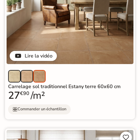
Lire la vidéo
Carrelage sol traditionnel Estany terre 60x60 cm
27
/m²
€90
Commander un échantillon

