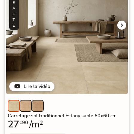
E
A
U
T
É
Lire la vidéo
Carrelage sol traditionnel Estany sable 60x60 cm
27
/m²
€90