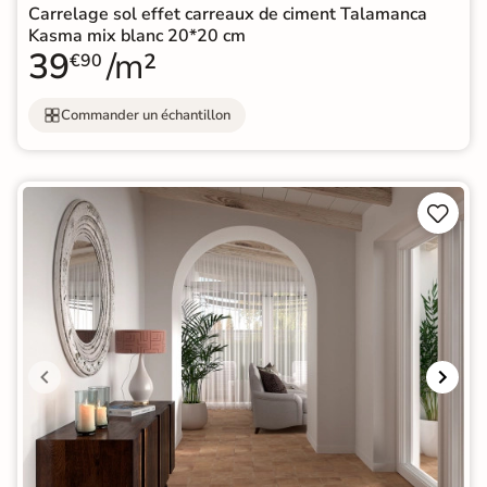
Carrelage sol effet carreaux de ciment Talamanca
Kasma mix blanc 20*20 cm
39
/m²
€90
Commander un échantillon

