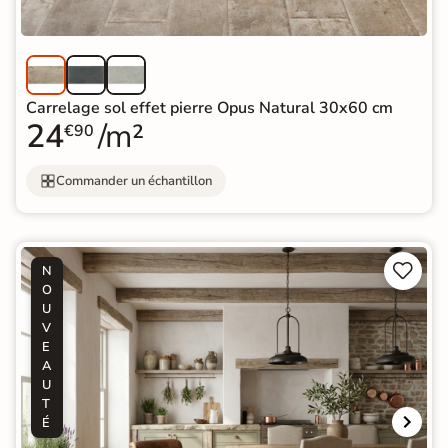
Carrelage sol effet pierre Opus Natural 30x60 cm
24
/m²
€90
Commander un échantillon


N
O
U
V
E
A
U
T
É