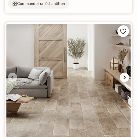
Commander un échantillon

