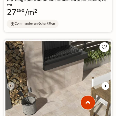
cm
27
/m²
€90
Commander un échantillon

