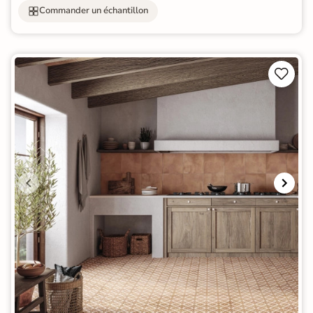
Commander un échantillon

