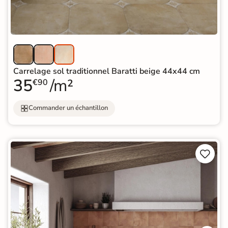
Carrelage sol traditionnel Baratti beige 44x44 cm
35
/m²
€90
Commander un échantillon

