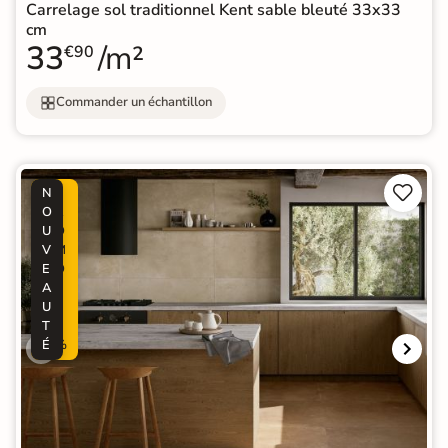
Carrelage sol traditionnel Kent sable bleuté 33x33
cm
33
/m²
€90
Commander un échantillon


N
P
O
R
U
O
V
M
E
O
A
-
U
3
T
0
É
%