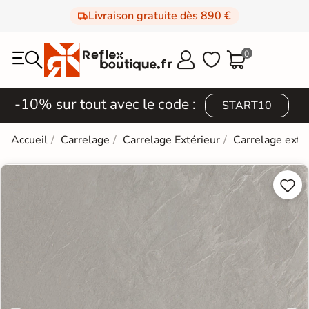
Livraison gratuite dès 890 €
0



-10% sur tout avec le code :
START10
Accueil
Carrelage
Carrelage Extérieur
Carrelage extér

