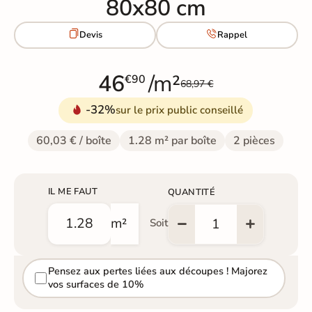
80x80 cm


Devis
Rappel
46
/m²
€90
68,97 €
-32%
sur le prix public conseillé
60,03 € / boîte
1.28 m² par boîte
2 pièces
IL ME FAUT
QUANTITÉ
m²
Soit
Pensez aux pertes liées aux découpes ! Majorez
vos surfaces de 10%