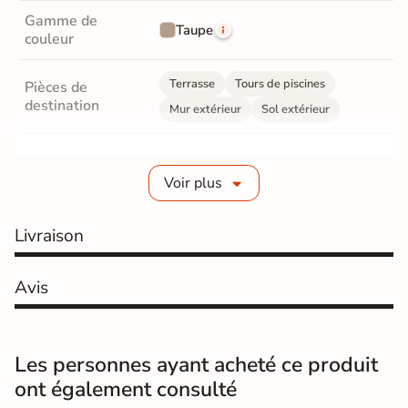
Gamme de
Taupe
couleur
Terrasse
Tours de piscines
Pièces de
destination
Mur extérieur
Sol extérieur
Fabrication
Grès cérame pleine masse
Voir plus
Epaisseur
10 mm
Livraison
Coefficient
R11 - Très antidérapant
antidérapant
Avis
Coefficient
antidérapant
C
Pieds nus
Les personnes ayant acheté ce produit
Résistance à
GR5 - Ultra-résistant
ont également consulté
l'usure