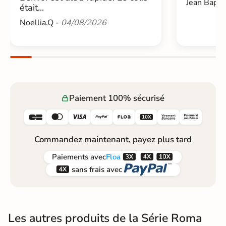
Jean Bapti
était...
Noellia.Q -
04/08/2026
Paiement 100% sécurisé






Commandez maintenant, payez plus tard



Paiements
avec
Floa


sans frais avec
Les autres produits de la Série Roma