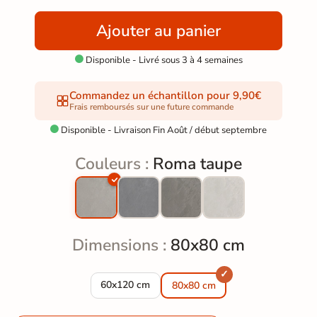
Ajouter au panier
Disponible - Livré sous 3 à 4 semaines

Commandez un échantillon pour 9,90€
Frais remboursés sur une future commande
Disponible - Livraison Fin Août / début septembre

Couleurs :
Roma taupe
Dimensions :
80x80 cm
Carrelage sol extérieur effet pierre Roma tau
60x120 cm
80x80 cm