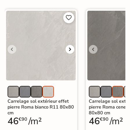


Carrelage sol extérieur effet
Carrelage sol extér
pierre Roma bianco R11 80x80
pierre Roma cener
cm
80x80 cm
46
/m²
46
/m²
€90
€90