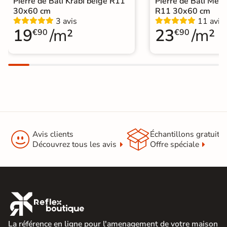
Pierre de Bali Krabi beige R11
Pierre de Bali Mété
30x60 cm
R11 30x60 cm
3 avis
11 avis
19
/m²
23
/m²
€90
€90


Avis clients
Échantillons gratuit
Découvrez tous les avis
Offre spéciale

La référence en ligne pour l'amenagement de votre maison