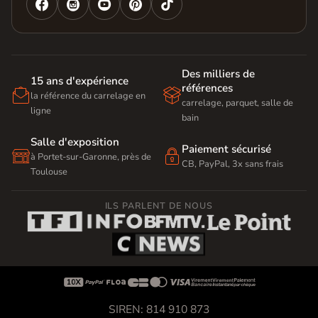




Des milliers de
15 ans d'expérience
références


la référence du carrelage en
carrelage, parquet, salle de
ligne
bain
Salle d'exposition
Paiement sécurisé


à Portet-sur-Garonne, près de
CB, PayPal, 3x sans frais
Toulouse
ILS PARLENT DE NOUS









SIREN: 814 910 873