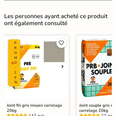
Pièce humides
Oui
Les personnes ayant acheté ce produit
Conditionnement
Boite
ont également consulté
Choix
1er Choix
Pose
Coller


P
R
O
Ancien carrelage
Support
M
Placo, tout type de support mural
O
-
Normes
2
Certification CE
0
%
Origine
Espagne
Type de pose
Pose collée
Joint fin gris moyen carrelage
Joint souple gris m
Pierre de parement extérieur
|
20kg
carrelage 20kg
Carrelage Beige
|
Catégories
147 avis
27 avis