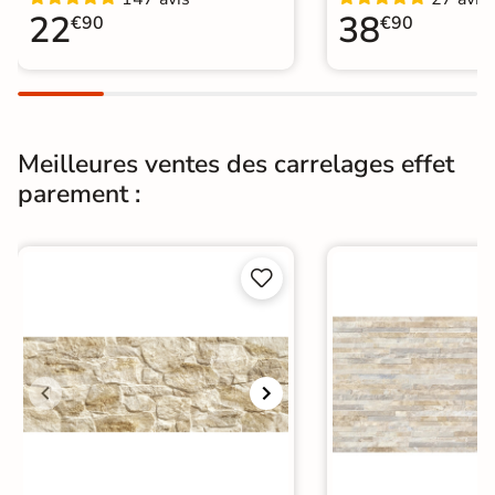
Carrelage 30x60 cm
|
22
38
€90
€90
Pierre de parement intérieur
Meilleures ventes des carrelages effet
parement :

