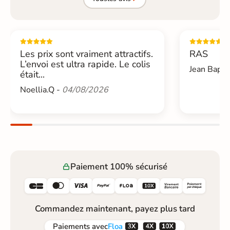
Les prix sont vraiment attractifs.
RAS
L’envoi est ultra rapide. Le colis
Jean Bapti
était...
Noellia.Q -
04/08/2026
Paiement 100% sécurisé






Commandez maintenant, payez plus tard



Paiements
avec
Floa