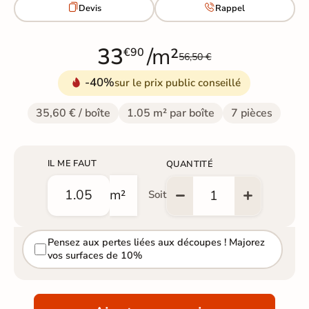


Devis
Rappel
33
/m²
€90
56,50 €
-40%
sur le prix public conseillé
35,60 € / boîte
1.05 m² par boîte
7 pièces
IL ME FAUT
QUANTITÉ
m²
Soit
Pensez aux pertes liées aux découpes ! Majorez
vos surfaces de 10%