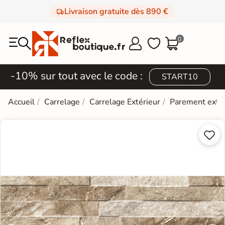
Livraison gratuite dès 890 €
0



-10% sur tout avec le code :
START10
Accueil
Carrelage
Carrelage Extérieur
Parement extér

