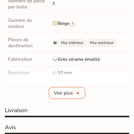
Nombre de pièce
7
par boite
Gamme de
Beige
couleur
Pièces de
Mur intérieur
Mur extérieur
destination
Fabrication
Grès cérame émaillé
Epaisseur
10 mm
Bords
Non-rectifié
Voir plus
Finition
Mate
Livraison
Surface
Structurée
Résistant au Gel
Avis
Oui