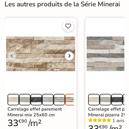
Les autres produits de la Série Minerai


Carrelage effet parement
Carrelage effet pa
Minerai mix 25x60 cm
Minerai pizarra 25
33
/m²
1 avis
€90
33
/m²
€90