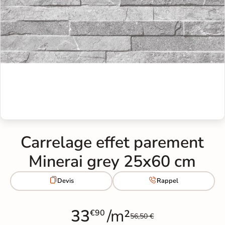
Carrelage effet parement
Minerai grey 25x60 cm


Devis
Rappel
33
/m²
€90
56,50 €