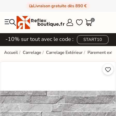
Livraison gratuite dès 890 €
0



-10% sur tout avec le code :
START10
Accueil
Carrelage
Carrelage Extérieur
Parement extér

