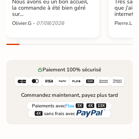
Nous avons eu un bon accueil,
Très sati
la commande à été bien géré
que j'ai 
sur...
internet....
Olivier.G -
07/08/2026
Pierre.L -
Paiement 100% sécurisé






Commandez maintenant, payez plus tard



Paiements
avec
Floa


sans frais avec