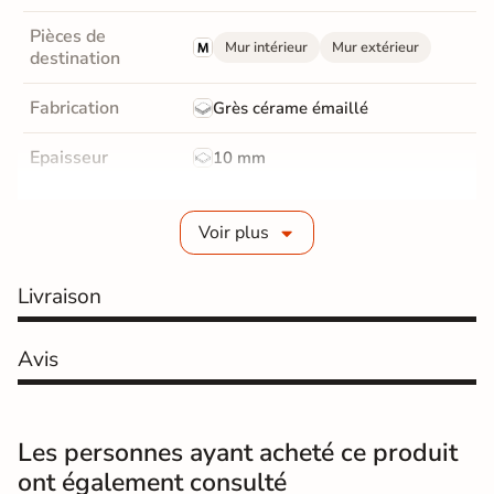
Pièces de
Mur intérieur
Mur extérieur
destination
Fabrication
Grès cérame émaillé
Epaisseur
10 mm
Bords
Non-rectifié
Voir plus
Finition
Mate
Livraison
Surface
Structurée
Résistant au Gel
Avis
Oui
Pièce humides
Oui
Les personnes ayant acheté ce produit
Conditionnement
Boite
ont également consulté