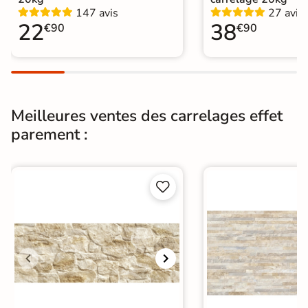
Carrelage Beige
|
Catégories
147 avis
27 avis
Carrelage 30x60 cm
|
22
38
€90
€90
Pierre de parement intérieur
Meilleures ventes des carrelages effet
parement :

