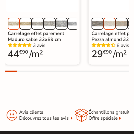
Carrelage effet parement
Carrelage effet pa
Maduro sable 32x89 cm
Pezza almond 32x
3 avis
8 avis
44
/m²
29
/m²
€90
€90


Avis clients
Échantillons gratuit
Découvrez tous les avis
Offre spéciale