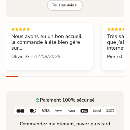
Tous
les avis
Nous avons eu un bon accueil,
Très sati
la commande à été bien géré
que j'ai 
sur...
internet....
Olivier.G -
07/08/2026
Pierre.L -
Paiement 100% sécurisé






Commandez maintenant, payez plus tard