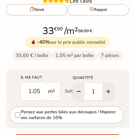
Lire l'avis


Devis
Rappel
33
/m²
€90
56,50 €
-40%
sur le prix public conseillé
35,60 € / boîte
1.05 m² par boîte
7 pièces
IL ME FAUT
QUANTITÉ
m²
Soit
Pensez aux pertes liées aux découpes ! Majorez
vos surfaces de 10%