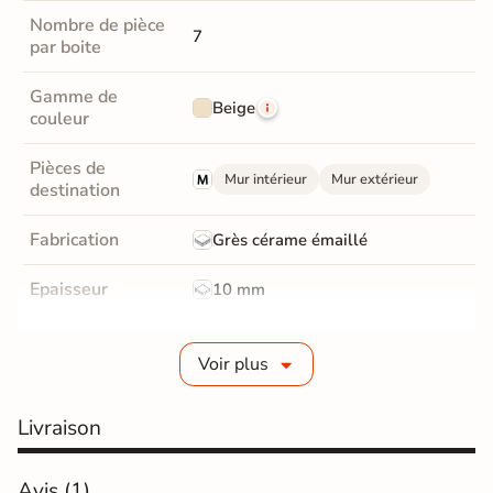
Nombre de pièce
7
par boite
Gamme de
Beige
couleur
Pièces de
Mur intérieur
Mur extérieur
destination
Fabrication
Grès cérame émaillé
Epaisseur
10 mm
Bords
Non-rectifié
Voir plus
Finition
Mate
Livraison
Surface
Structurée
Résistant au Gel
Avis
(1)
Oui