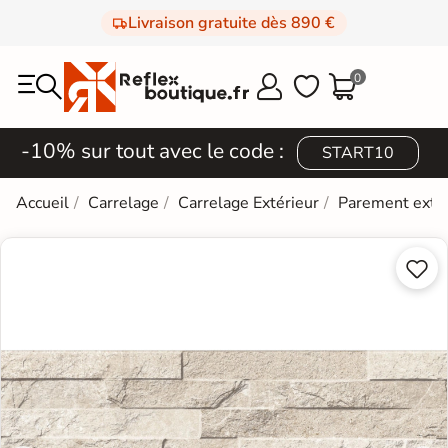
Livraison gratuite dès 890 €
0



-10% sur tout avec le code :
START10
Accueil
Carrelage
Carrelage Extérieur
Parement extér

