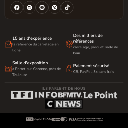




Des milliers de
15 ans d'expérience
références


la référence du carrelage en
carrelage, parquet, salle de
ligne
bain
Salle d'exposition
Paiement sécurisé


à Portet-sur-Garonne, près de
CB, PayPal, 3x sans frais
Toulouse
ILS PARLENT DE NOUS








