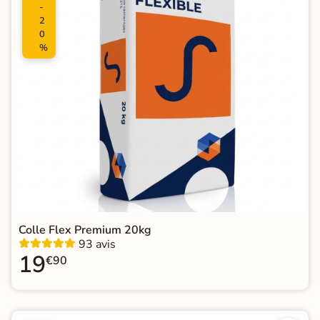
-
2
0
%
Colle Flex Premium 20kg
93 avis
19
€90