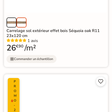
Carrelage sol extérieur effet bois Séquoia oak R11
23x120 cm
1 avis
26
/m²
€90
Commander un échantillon


P
R
O
M
O
-
2