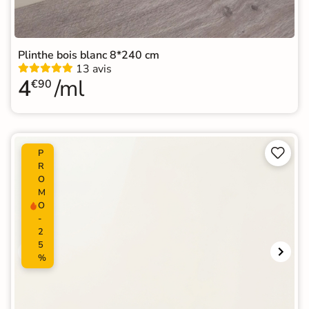
Plinthe bois blanc 8*240 cm
13 avis
4
/ml
€90


P
R
O
M
O
-
2
5
%