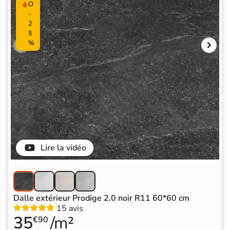
O
-
2
5
%
Lire la vidéo
Dalle extérieur Prodige 2.0 noir R11 60*60 cm
15 avis
35
/m²
€90