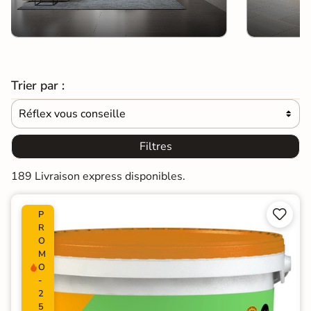
Trier par :
Réflex vous conseille

Filtres
189 Livraison express disponibles.


P
R
O
M
O
-
2
5