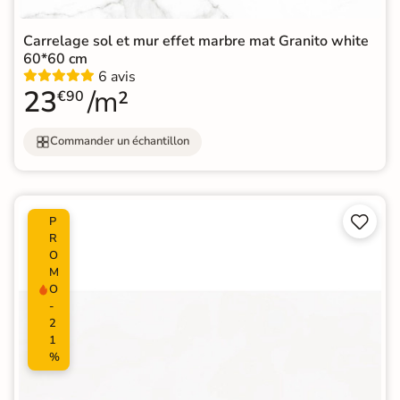
Carrelage sol et mur effet marbre mat Granito white
60*60 cm
6 avis
23
/m²
€90
Commander un échantillon


P
R
O
M
O
-
2
1
%