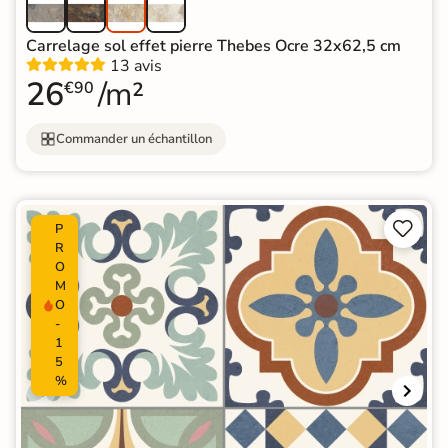
Carrelage sol effet pierre Thebes Ocre 32x62,5 cm
13 avis
26
/m²
€90
Commander un échantillon


P
R
O
M
O
-
1
5
%