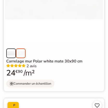
Carrelage mur Polar white mate 30x90 cm
2 avis
24
/m²
€90
Commander un échantillon


P