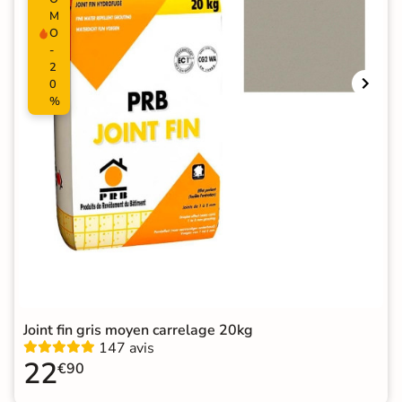
M
O
-
2
0
%
Joint fin gris moyen carrelage 20kg
147 avis
22
€90