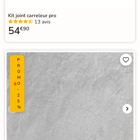
Kit joint carreleur pro
13 avis
54
€90


P
R
O
M
O
-
2
5
%