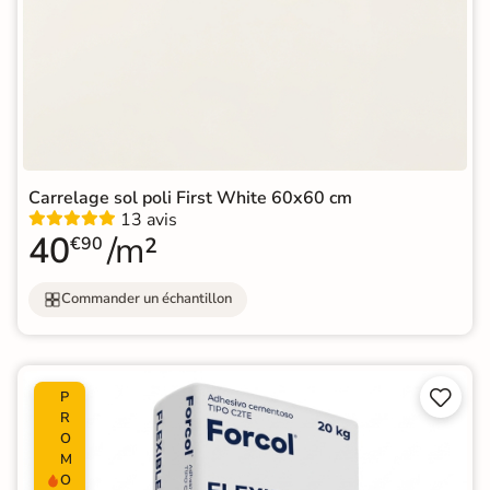
Carrelage sol poli First White 60x60 cm
13 avis
40
/m²
€90
Commander un échantillon


P
R
O
M
O