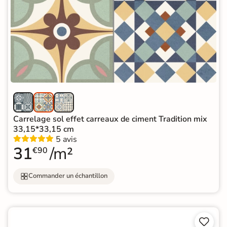
Carrelage sol effet carreaux de ciment Tradition mix
33,15*33,15 cm
5 avis
31
/m²
€90
Commander un échantillon

