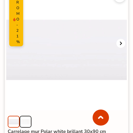
R
O
M
O
-
2
1
%
Carrelage mur Polar white brillant 30x90 cm