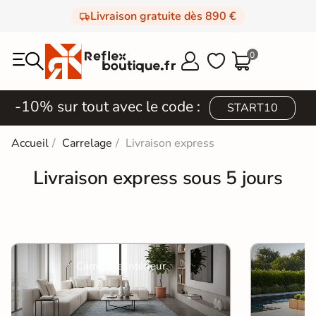
Livraison gratuite dès 890 €
0



-10% sur tout avec le code :
START10
Accueil
Carrelage
Livraison express
Livraison express sous 5 jours
Carrelage intérieur