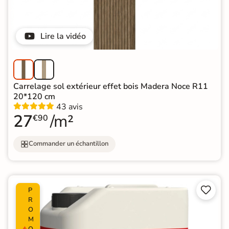
Lire la vidéo
Carrelage sol extérieur effet bois Madera Noce R11
20*120 cm
43 avis
27
/m²
€90
Commander un échantillon


P
R
O
M
O