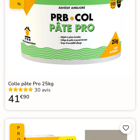
%
Colle pâte Pro 25kg
30 avis
41
€90


P
R
O