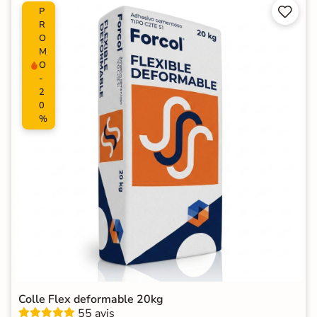


P
R
O
M
O
-
2
0
%
Colle Flex deformable 20kg
55 avis