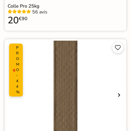
Colle Pro 25kg
56 avis
20
€90


P
R
O
M
O
-
4
4
%