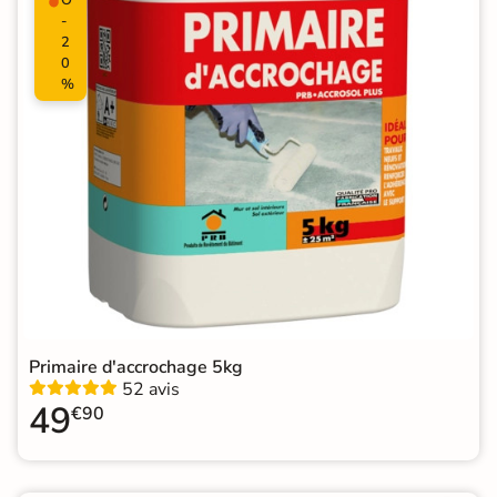
-
2
0
%
Primaire d'accrochage 5kg
52 avis
49
€90