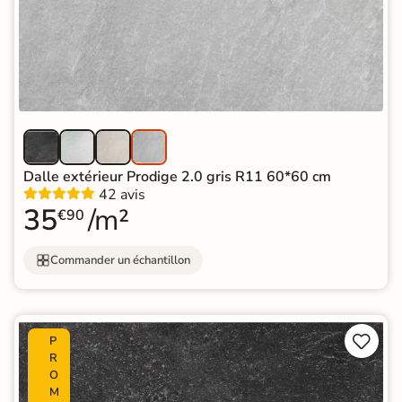
Dalle extérieur Prodige 2.0 gris R11 60*60 cm
42 avis
35
/m²
€90
Commander un échantillon


P
R
O
M