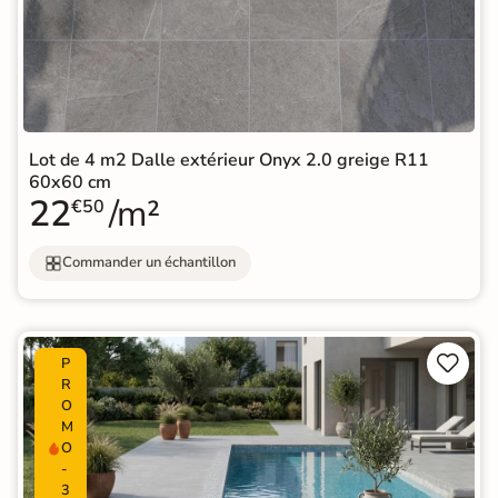
Lot de 4 m2 Dalle extérieur Onyx 2.0 greige R11
60x60 cm
22
/m²
€50
Commander un échantillon


P
R
O
M
O
-
3