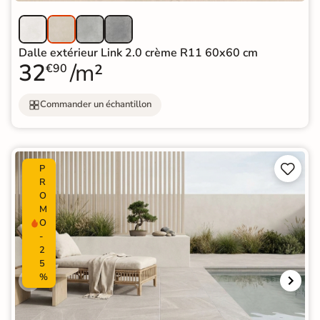
Dalle extérieur Link 2.0 crème R11 60x60 cm
32
/m²
€90
Commander un échantillon


P
R
O
M
O
-
2
5
%