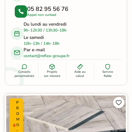
05 82 95 56 76
Appel non surtaxé
Du lundi au vendredi
9h–12h30 / 13h30–18h
Le samedi
10h–13h / 14h–18h
Par e-mail
contact@reflex-groupe.fr
Conseils
Projets
Aide au
Service
personnalisés
sur-mesure
calcul
fiable


P
R
O
M
O
-