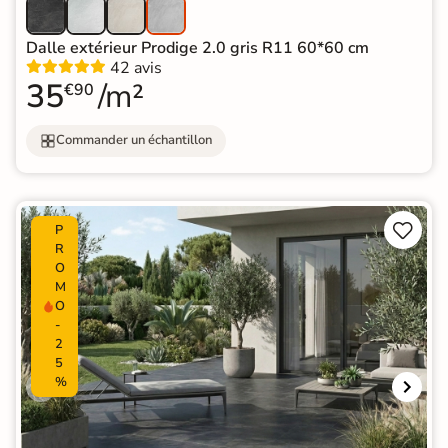
Dalle extérieur Prodige 2.0 gris R11 60*60 cm
42 avis
35
/m²
€90
Commander un échantillon


P
R
O
M
O
-
2
5
%