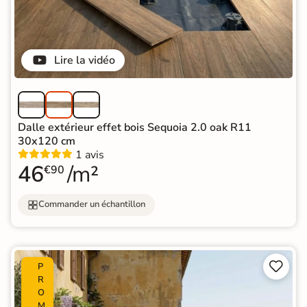
Lire la vidéo
Dalle extérieur effet bois Sequoia 2.0 oak R11
30x120 cm
1 avis
46
/m²
€90
Commander un échantillon


P
R
O
M