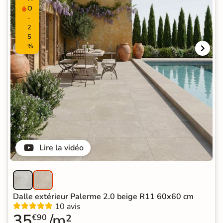
O
-
2
5
%
Lire la vidéo
Dalle extérieur Palerme 2.0 beige R11 60x60 cm
10 avis
35
/m²
€90