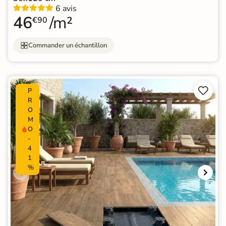
6 avis
46
/m²
€90
Commander un échantillon


P
R
O
M
O
-
4
1
%