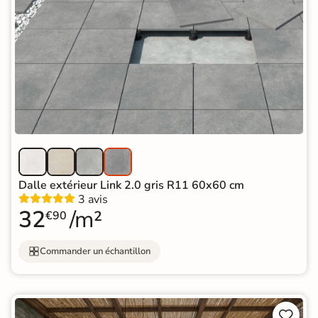
Dalle extérieur Link 2.0 gris R11 60x60 cm
3 avis
32
/m²
€90
Commander un échantillon

