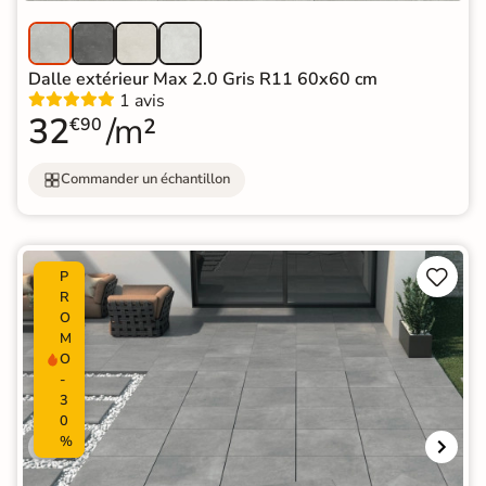
Dalle extérieur Max 2.0 Gris R11 60x60 cm
1 avis
32
/m²
€90
Commander un échantillon


P
R
O
M
O
-
3
0
%