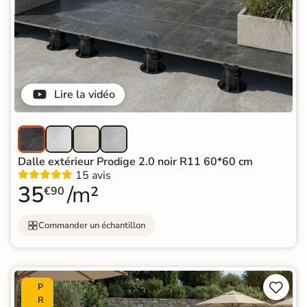
Lire la vidéo
Dalle extérieur Prodige 2.0 noir R11 60*60 cm
15 avis
35
/m²
€90
Commander un échantillon


P
R