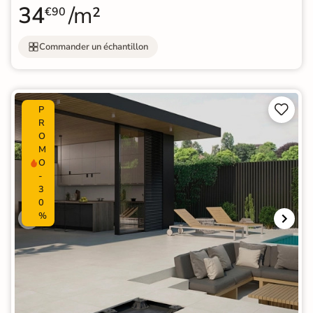
34
/m²
€90
Commander un échantillon


P
R
O
M
O
-
3
0
%