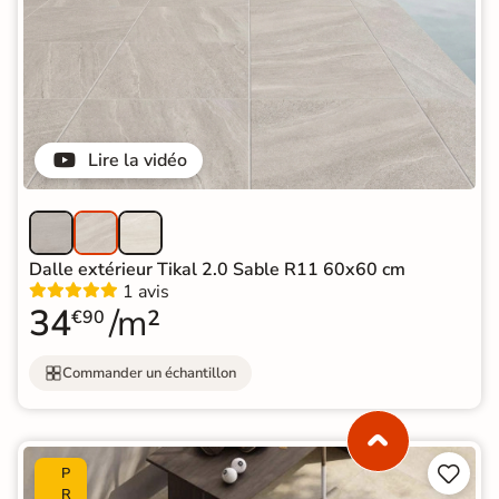
Lire la vidéo
Dalle extérieur Tikal 2.0 Sable R11 60x60 cm
1 avis
34
/m²
€90
Commander un échantillon


P
R