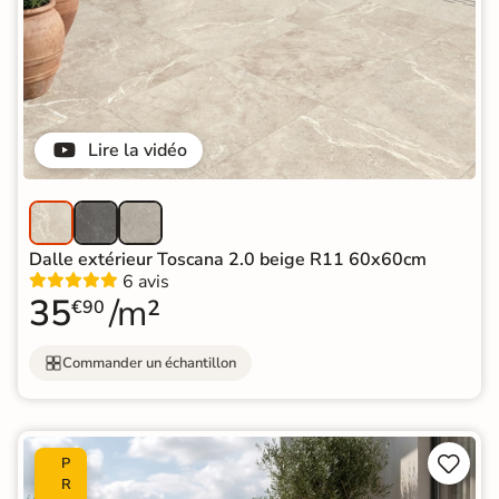
Lire la vidéo
Dalle extérieur Toscana 2.0 beige R11 60x60cm
6 avis
35
/m²
€90
Commander un échantillon


P
R