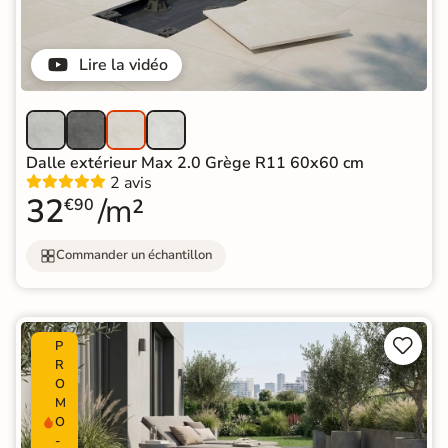
Lire la vidéo
Dalle extérieur Max 2.0 Grège R11 60x60 cm
2 avis
32
/m²
€90
Commander un échantillon


P
R
O
M
O
-