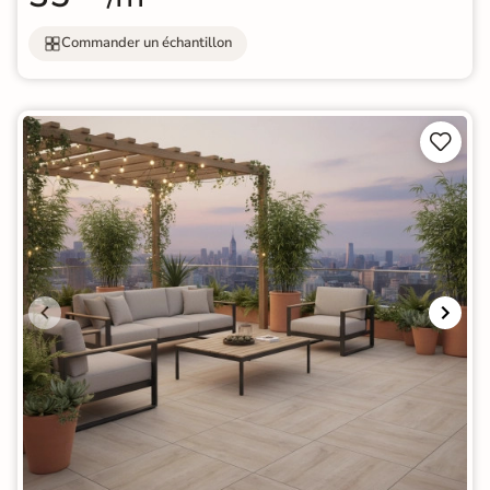
Commander un échantillon

