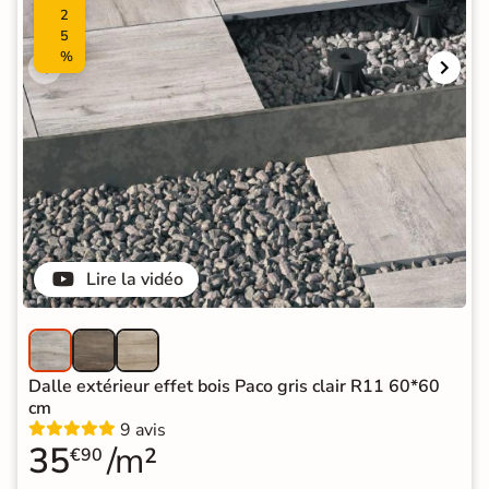
2
5
%
Lire la vidéo
Dalle extérieur effet bois Paco gris clair R11 60*60
cm
9 avis
35
/m²
€90