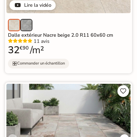
Lire la vidéo
Dalle extérieur Nacre beige 2.0 R11 60x60 cm
11 avis
32
/m²
€90
Commander un échantillon

