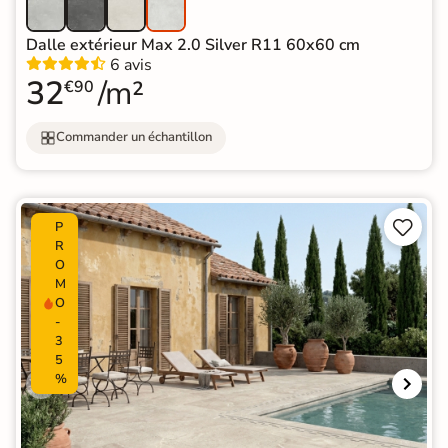
Dalle extérieur Max 2.0 Silver R11 60x60 cm
6 avis
32
/m²
€90
Commander un échantillon


P
R
O
M
O
-
3
5
%