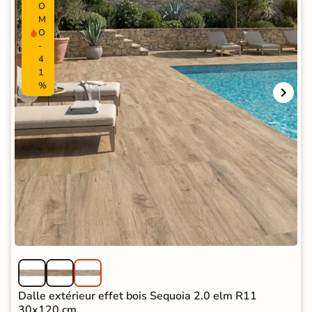
O
M
O
-
4
1
%
Dalle extérieur effet bois Sequoia 2.0 elm R11
30x120 cm