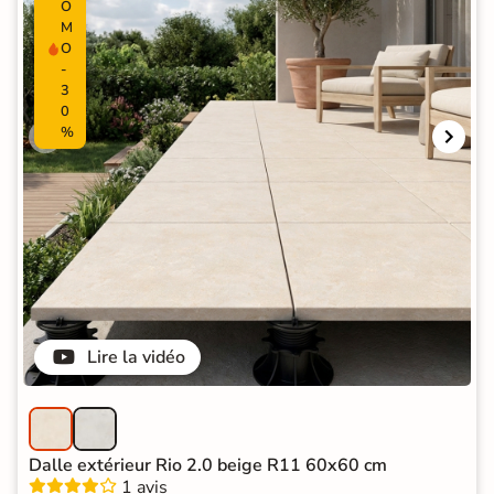
O
M
O
-
3
0
%
Lire la vidéo
Dalle extérieur Rio 2.0 beige R11 60x60 cm
1 avis