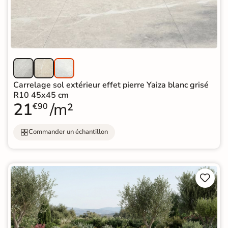
Carrelage sol extérieur effet pierre Yaiza blanc grisé
R10 45x45 cm
21
/m²
€90
Commander un échantillon

