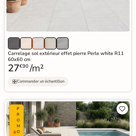
Carrelage sol extérieur effet pierre Perle white R11
60x60 cm
27
/m²
€90
Commander un échantillon


P
R
O
M
O