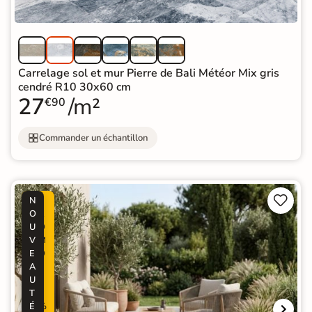
Carrelage sol et mur Pierre de Bali Météor Mix gris
cendré R10 30x60 cm
27
/m²
€90
Commander un échantillon


N
P
O
R
U
O
V
M
E
O
A
-
U
3
T
0
É
%