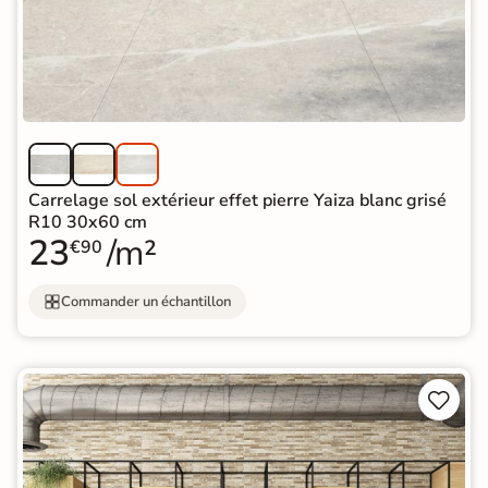
Carrelage sol extérieur effet pierre Yaiza blanc grisé
R10 30x60 cm
23
/m²
€90
Commander un échantillon

