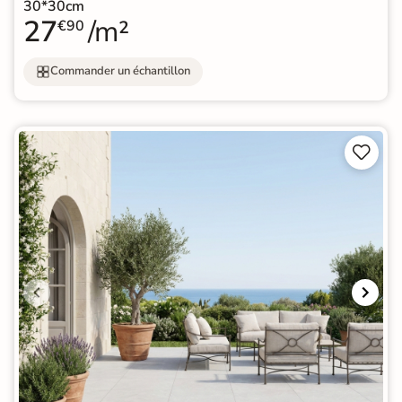
30*30cm
27
/m²
€90
Commander un échantillon

