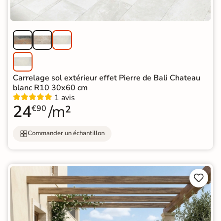
Carrelage sol extérieur effet Pierre de Bali Chateau
blanc R10 30x60 cm
1 avis
24
/m²
€90
Commander un échantillon

