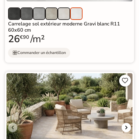
Carrelage sol extérieur moderne Gravi blanc R11
60x60 cm
26
/m²
€90
Commander un échantillon

