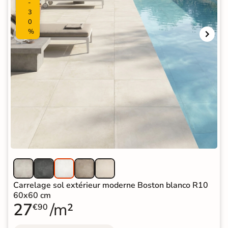
-
3
0
%
Carrelage sol extérieur moderne Boston blanco R10
60x60 cm
27
/m²
€90