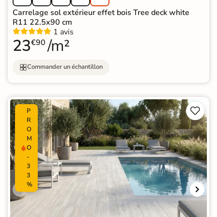
Carrelage sol extérieur effet bois Tree deck white
R11 22.5x90 cm
1 avis
23
/m²
€90
Commander un échantillon


P
R
O
M
O
-
3
3
%