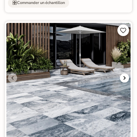
Commander un échantillon

