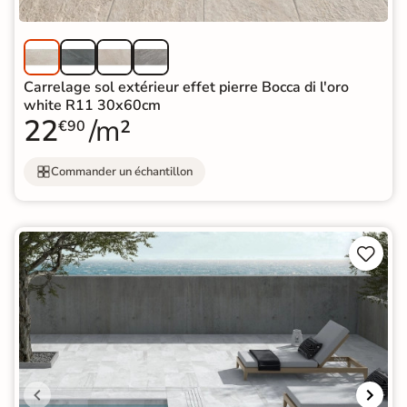
Carrelage sol extérieur effet pierre Bocca di l'oro
white R11 30x60cm
22
/m²
€90
Commander un échantillon

