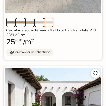
Carrelage sol extérieur effet bois Landes white R11
23*120 cm
25
/m²
€90
Commander un échantillon

