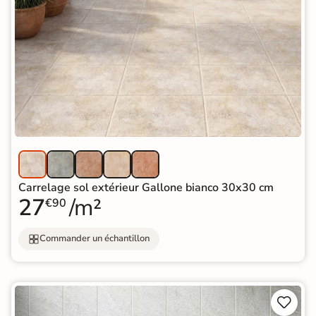
Carrelage sol extérieur Gallone bianco 30x30 cm
27
/m²
€90
Commander un échantillon

