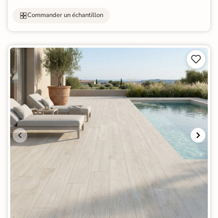
Commander un échantillon

