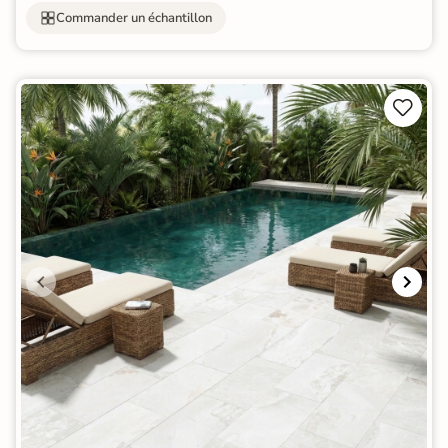
Commander un échantillon

