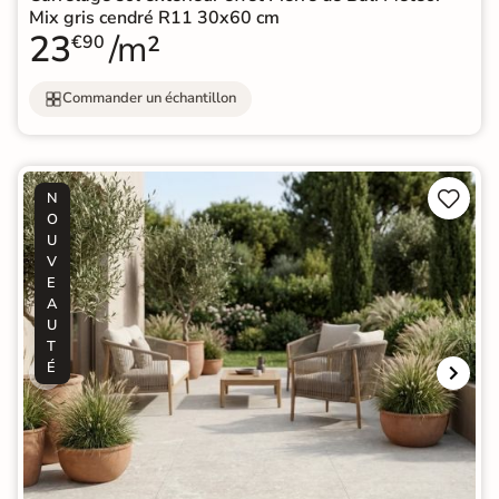
Mix gris cendré R11 30x60 cm
23
/m²
€90
Commander un échantillon


N
O
U
V
E
A
U
T
É