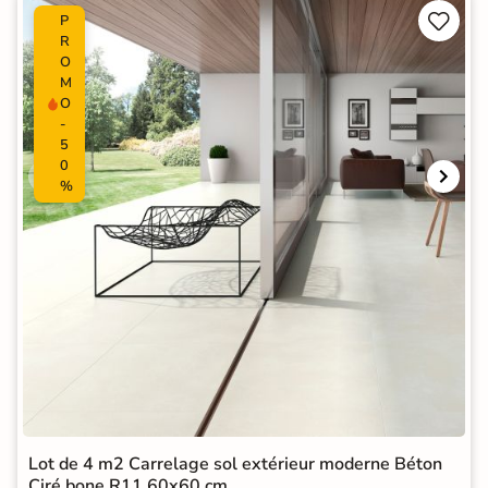


P
R
O
M
O
-
5
0
%
Lot de 4 m2 Carrelage sol extérieur moderne Béton
Ciré bone R11 60x60 cm