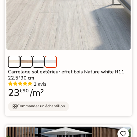
Carrelage sol extérieur effet bois Nature white R11
22.5*90 cm
1 avis
23
/m²
€90
Commander un échantillon

